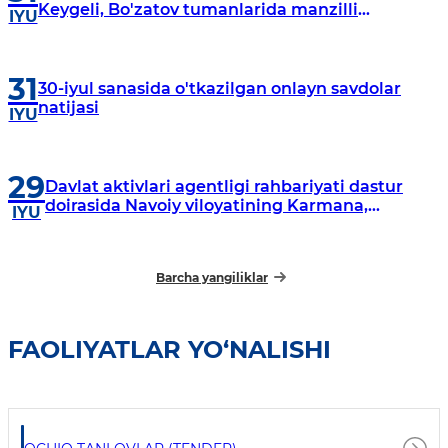
Keygeli, Bo'zatov tumanlarida manzilli
IYU
o‘rganishlar olib borildi
31
30-iyul sanasida o'tkazilgan onlayn savdolar
natijasi
IYU
29
Davlat aktivlari agentligi rahbariyati dastur
doirasida Navoiy viloyatining Karmana,
IYU
Navbahor, Xatirchi va Nurota tumanlarida
o‘rganish o‘tkazmoqda
Barcha yangiliklar
FAOLIYATLAR YO‘NALISHI