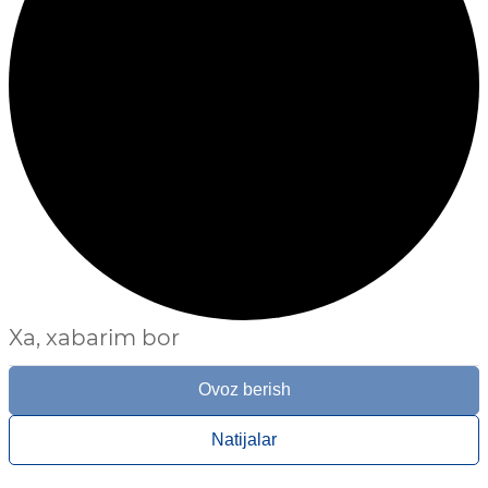
Xa, xabarim bor
Ovoz berish
Natijalar