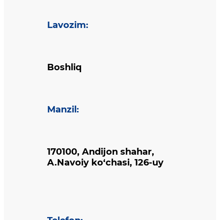
Lavozim
:
Boshliq
Manzil
:
170100, Andijon shahar,
A.Navoiy ko‘chasi, 126-uy