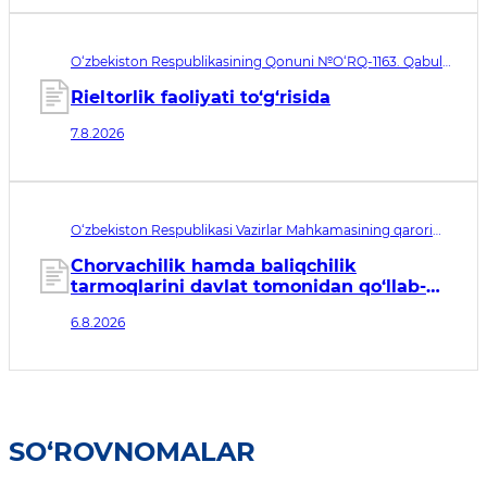
O‘zbekiston Respublikasining Qonuni №O‘RQ-1163. Qabul
qilingan sana 07.08.2026. Kuchga kirish sanasi 08.11.2026
Rieltorlik faoliyati to‘g‘risida
7.8.2026
O‘zbekiston Respublikasi Vazirlar Mahkamasining qarori
№435. Qabul qilingan sana 06.08.2026. Kuchga kirish
sanasi 07.08.2026
Chorvachilik hamda baliqchilik
tarmoqlarini davlat tomonidan qo‘llab-
quvvatlashning qo‘shimcha chora-
6.8.2026
tadbirlari to‘g‘risida
SO‘ROVNOMALAR