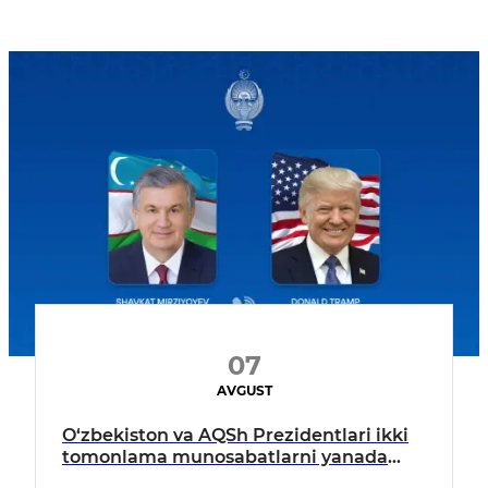
07
AVGUST
O‘zbekiston va AQSh Prezidentlari ikki
tomonlama munosabatlarni yanada
mustahkamlash istiqbollarini