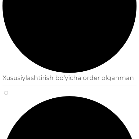
Xususiylashtirish bo'yicha order olganman