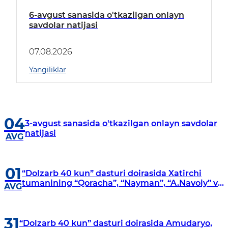
6-avgust sanasida o'tkazilgan onlayn
savdolar natijasi
07.08.2026
Yangiliklar
04
3-avgust sanasida o'tkazilgan onlayn savdolar
natijasi
AVG
01
“Dolzarb 40 kun” dasturi doirasida Xatirchi
tumanining “Qoracha”, “Nayman”, “A.Navoiy” va
AVG
“Damariq” mahallalarida manzilli o‘rganishlar
olib borildi
31
“Dolzarb 40 kun” dasturi doirasida Amudaryo,