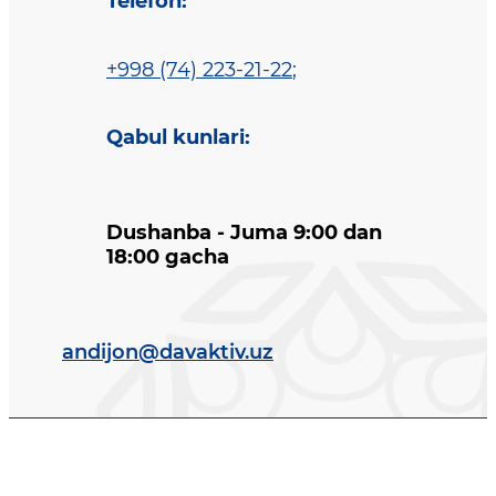
Telefon
:
+998 (74) 223-21-22
;
Qabul kunlari
:
Dushanba - Juma 9:00 dan
18:00 gacha
andijon@davaktiv.uz