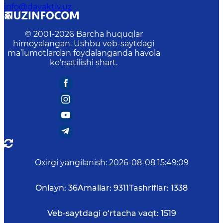
info@davaktiv.uz
© 2001-
2026
Barcha huquqlar
himoyalangan. Ushbu veb-saytdagi
ma’lumotlardan foydalanganda havola
ko‘rsatilishi shart.
Oxirgi yangilanish
:
2026-08-08 15:49:09
Onlayn:
36
Amallar:
9311
Tashriflar:
1338
Veb-saytdagi o‘rtacha vaqt:
1519