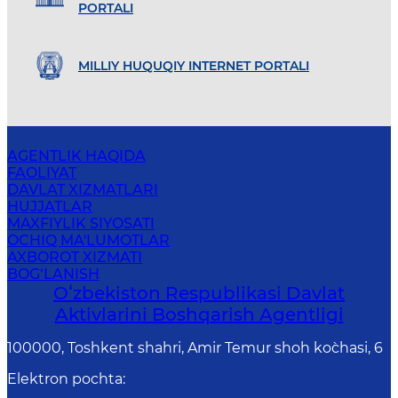
PORTALI
MILLIY HUQUQIY INTERNET PORTALI
AGENTLIK HAQIDA
FAOLIYAT
DAVLAT XIZMATLARI
HUJJATLAR
MAXFIYLIK SIYOSATI
OCHIQ MA'LUMOTLAR
AXBOROT XIZMATI
BOG‘LANISH
Oʻzbekiston Respublikasi Davlat
Aktivlarini Boshqarish Agentligi
100000, Toshkent shahri, Amir Temur shoh ko`chasi, 6
Elektron pochta
: