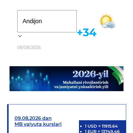
Davlat dasturi
+34
Ob-havo
09/08/2026
09.08.2026 dan
MB valyuta kurslari
1
USD
=
11915.64
1
EUR
=
13749.46