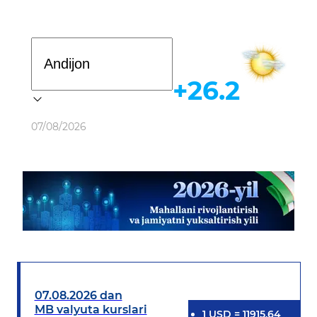
Davlat dasturi
+26.2
Ob-havo
07/08/2026
07.08.2026 dan
MB valyuta kurslari
1
USD
=
11915.64