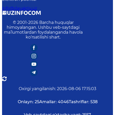
info@davaktiv.uz
© 2001-
2026
Barcha huquqlar
himoyalangan. Ushbu veb-saytdagi
ma’lumotlardan foydalanganda havola
ko‘rsatilishi shart.
Oxirgi yangilanish
:
2026-08-06 17:15:03
Onlayn:
25
Amallar:
4046
Tashriflar:
538
Veb-saytdagi o‘rtacha vaqt:
1557