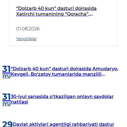
“Dolzarb 40 kun” dasturi doirasida
Xatirchi tumanining “Qoracha”,
“Nayman”, “A.Navoiy” va “Damariq”
mahallalarida manzilli o‘rganishlar olib
01.08.2026
borildi
Yangiliklar
31
“Dolzarb 40 kun” dasturi doirasida Amudaryo,
Keygeli, Bo'zatov tumanlarida manzilli
IYU
o‘rganishlar olib borildi
31
30-iyul sanasida o'tkazilgan onlayn savdolar
natijasi
IYU
29
Davlat aktivlari agentligi rahbariyati dastur