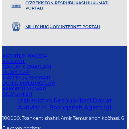
O’ZBEKISTON RESPUBLIKASI HUKUMATI
PORTALI
MILLIY HUQUQIY INTERNET PORTALI
AGENTLIK HAQIDA
FAOLIYAT
DAVLAT XIZMATLARI
HUJJATLAR
MAXFIYLIK SIYOSATI
OCHIQ MA'LUMOTLAR
AXBOROT XIZMATI
BOG‘LANISH
Oʻzbekiston Respublikasi Davlat
Aktivlarini Boshqarish Agentligi
100000, Toshkent shahri, Amir Temur shoh ko`chasi, 6
Elektron pochta
: