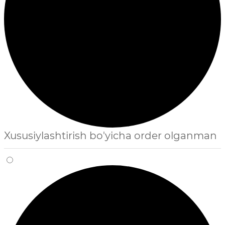
Xususiylashtirish bo'yicha order olganman