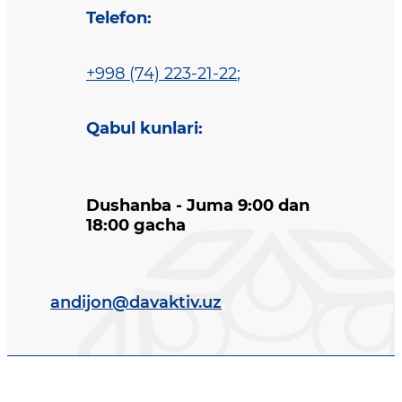
Telefon
:
+998 (74) 223-21-22
;
Qabul kunlari
:
Dushanba - Juma 9:00 dan
18:00 gacha
andijon@davaktiv.uz