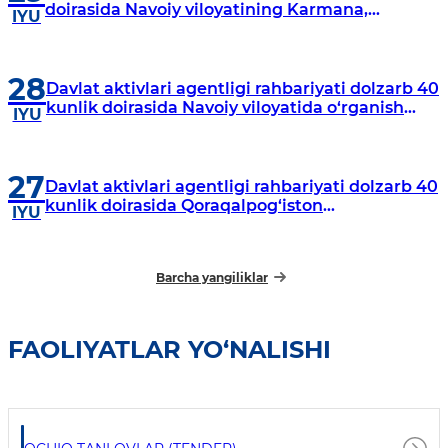
doirasida Navoiy viloyatining Karmana,
IYU
Navbahor, Xatirchi va Nurota tumanlarida
o‘rganish o‘tkazmoqda
28
Davlat aktivlari agentligi rahbariyati dolzarb 40
kunlik doirasida Navoiy viloyatida o‘rganish
IYU
o‘tkazdi
27
Davlat aktivlari agentligi rahbariyati dolzarb 40
kunlik doirasida Qoraqalpog‘iston
IYU
Respublikasida o‘rganish o‘tkazmoqda
Barcha yangiliklar
FAOLIYATLAR YO‘NALISHI