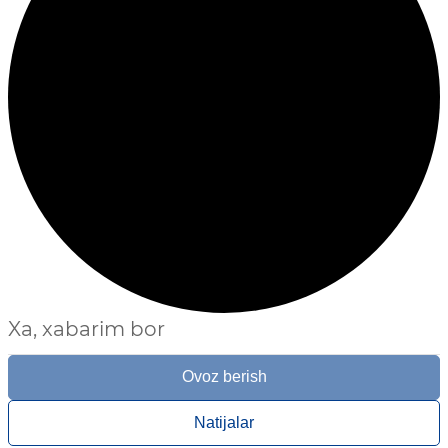
Xa, xabarim bor
Ovoz berish
Natijalar