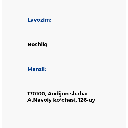
Lavozim
:
Boshliq
Manzil
:
170100, Andijon shahar,
A.Navoiy ko‘chasi, 126-uy