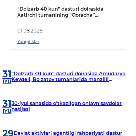
“Dolzarb 40 kun” dasturi doirasida
Xatirchi tumanining “Qoracha”,
“Nayman”, “A.Navoiy” va “Damariq”
mahallalarida manzilli o‘rganishlar olib
01.08.2026
borildi
Yangiliklar
31
“Dolzarb 40 kun” dasturi doirasida Amudaryo,
Keygeli, Bo'zatov tumanlarida manzilli
IYU
o‘rganishlar olib borildi
31
30-iyul sanasida o'tkazilgan onlayn savdolar
natijasi
IYU
29
Davlat aktivlari agentligi rahbariyati dastur