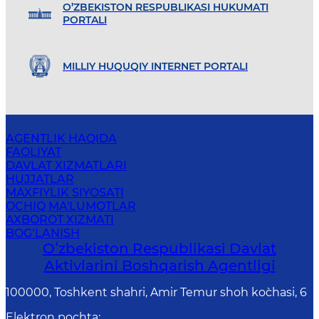
O’ZBEKISTON RESPUBLIKASI HUKUMATI
PORTALI
MILLIY HUQUQIY INTERNET PORTALI
AGENTLIK HAQIDA
FAOLIYAT
DAVLAT XIZMATLARI
HUJJATLAR
MAXFIYLIK SIYOSATI
OCHIQ MA'LUMOTLAR
AXBOROT XIZMATI
BOG‘LANISH
Oʻzbekiston Respublikasi Davlat
Aktivlarini Boshqarish Agentligi
100000, Toshkent shahri, Amir Temur shoh ko`chasi, 6
Elektron pochta
: