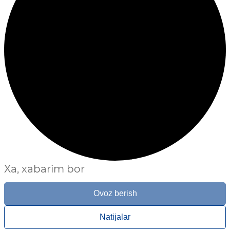
Xa, xabarim bor
Ovoz berish
Natijalar