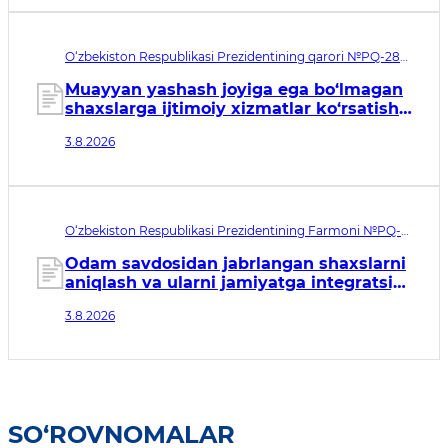
O‘zbekiston Respublikasi Prezidentining qarori №PQ-288.
Qabul qilingan sana 03.08.2026. Kuchga kirish sanasi
04.08.2026
Muayyan yashash joyiga ega bo‘lmagan
shaxslarga ijtimoiy xizmatlar ko‘rsatish
tizimini takomillashtirish to‘g‘risida
3.8.2026
O‘zbekiston Respublikasi Prezidentining Farmoni №PQ-
146. Qabul qilingan sana 03.08.2026. Kuchga kirish sanasi
04.08.2026
Odam savdosidan jabrlangan shaxslarni
aniqlash va ularni jamiyatga integratsiya
qilish tizimini tubdan
3.8.2026
takomillashtirishga qaratilgan
qo‘shimcha chora-tadbirlar to‘g‘risida
SO‘ROVNOMALAR