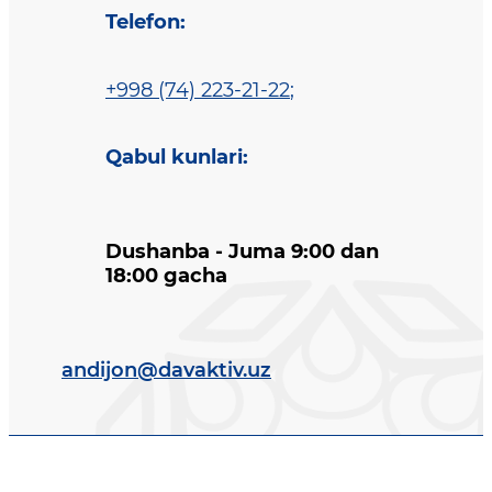
Telefon
:
+998 (74) 223-21-22
;
Qabul kunlari
:
Dushanba - Juma 9:00 dan
18:00 gacha
andijon@davaktiv.uz