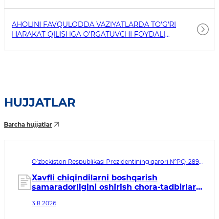
AHOLINI FAVQULODDA VAZIYATLARDA TO'G'RI
HARAKAT QILISHGA O'RGATUVCHI FOYDALI
HAVOLALAR
HUJJATLAR
Barcha hujjatlar
O‘zbekiston Respublikasi Prezidentining qarori №PQ-289.
Qabul qilingan sana 03.08.2026. Kuchga kirish sanasi
04.08.2026
Xavfli chiqindilarni boshqarish
samaradorligini oshirish chora-tadbirlari
to‘g‘risida
3.8.2026