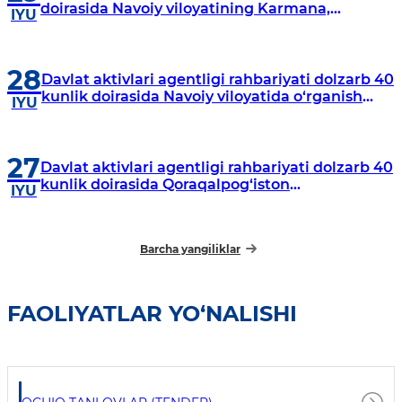
doirasida Navoiy viloyatining Karmana,
IYU
Navbahor, Xatirchi va Nurota tumanlarida
o‘rganish o‘tkazmoqda
28
Davlat aktivlari agentligi rahbariyati dolzarb 40
kunlik doirasida Navoiy viloyatida o‘rganish
IYU
o‘tkazdi
27
Davlat aktivlari agentligi rahbariyati dolzarb 40
kunlik doirasida Qoraqalpog‘iston
IYU
Respublikasida o‘rganish o‘tkazmoqda
Barcha yangiliklar
FAOLIYATLAR YO‘NALISHI