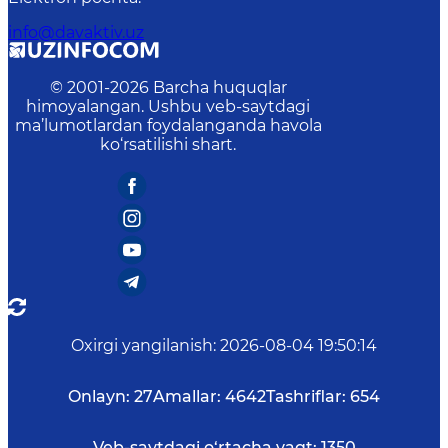
info@davaktiv.uz
© 2001-
2026
Barcha huquqlar
himoyalangan. Ushbu veb-saytdagi
ma’lumotlardan foydalanganda havola
ko‘rsatilishi shart.
Oxirgi yangilanish
:
2026-08-04 19:50:14
Onlayn:
27
Amallar:
4642
Tashriflar:
654
Veb-saytdagi o‘rtacha vaqt:
1350