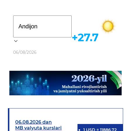
Davlat dasturi
+27.7
Ob-havo
06/08/2026
06.08.2026 dan
MB valyuta kurslari
1
USD
=
11886.72