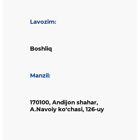
Lavozim
:
Boshliq
Manzil
:
170100, Andijon shahar,
A.Navoiy ko‘chasi, 126-uy