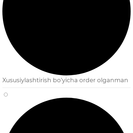
Xususiylashtirish bo'yicha order olganman