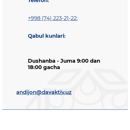
Telefon
:
+998 (74) 223-21-22
;
Qabul kunlari
:
Dushanba - Juma 9:00 dan
18:00 gacha
andijon@davaktiv.uz