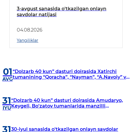
3-avgust sanasida o'tkazilgan onlayn
savdolar natijasi
04.08.2026
Yangiliklar
01
“Dolzarb 40 kun” dasturi doirasida Xatirchi
tumanining “Qoracha”, “Nayman”, “A.Navoiy” va
AVG
“Damariq” mahallalarida manzilli o‘rganishlar
olib borildi
31
“Dolzarb 40 kun” dasturi doirasida Amudaryo,
Keygeli, Bo'zatov tumanlarida manzilli
IYU
o‘rganishlar olib borildi
31
30-iyul sanasida o'tkazilgan onlayn savdolar