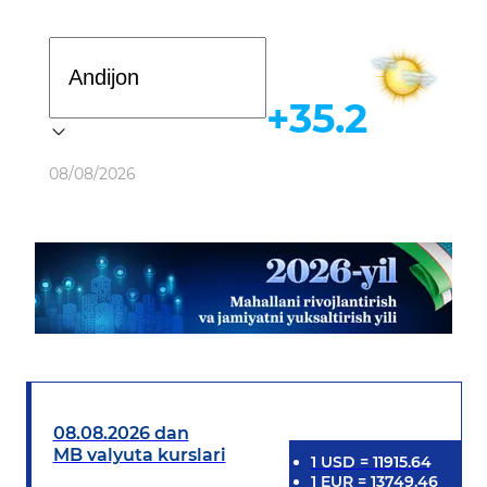
Davlat dasturi
+35.2
Ob-havo
08/08/2026
08.08.2026 dan
MB valyuta kurslari
1
USD
=
11915.64
1
EUR
=
13749.46