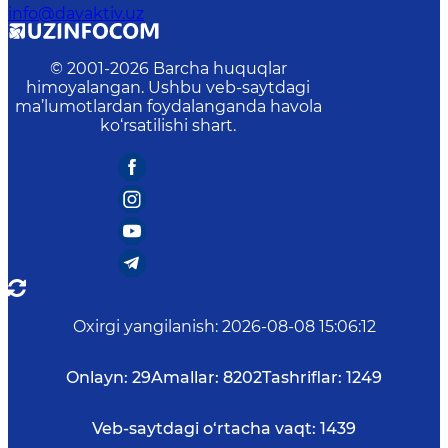
info@davaktiv.uz
© 2001-
2026
Barcha huquqlar
himoyalangan. Ushbu veb-saytdagi
ma’lumotlardan foydalanganda havola
ko‘rsatilishi shart.
Oxirgi yangilanish
:
2026-08-08 15:06:12
Onlayn:
29
Amallar:
8202
Tashriflar:
1249
Veb-saytdagi o‘rtacha vaqt:
1439