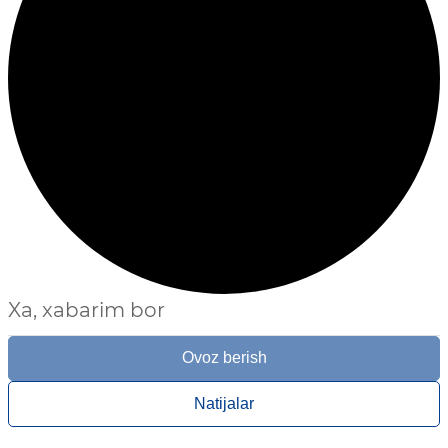
Xa, xabarim bor
Ovoz berish
Natijalar