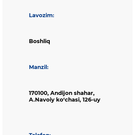
Lavozim
:
Boshliq
Manzil
:
170100, Andijon shahar,
A.Navoiy ko‘chasi, 126-uy