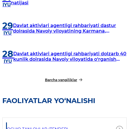
natijasi
IYU
29
Davlat aktivlari agentligi rahbariyati dastur
doirasida Navoiy viloyatining Karmana,
IYU
Navbahor, Xatirchi va Nurota tumanlarida
o‘rganish o‘tkazmoqda
28
Davlat aktivlari agentligi rahbariyati dolzarb 40
kunlik doirasida Navoiy viloyatida o‘rganish
IYU
o‘tkazdi
Barcha yangiliklar
FAOLIYATLAR YO‘NALISHI