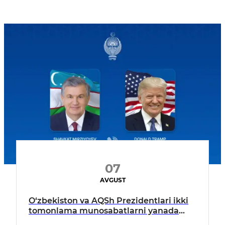
07
AVGUST
O‘zbekiston va AQSh Prezidentlari ikki
tomonlama munosabatlarni yanada
mustahkamlash istiqbollarini