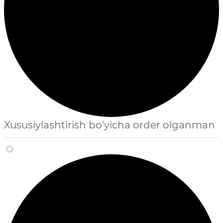
Xususiylashtirish bo'yicha order olganman