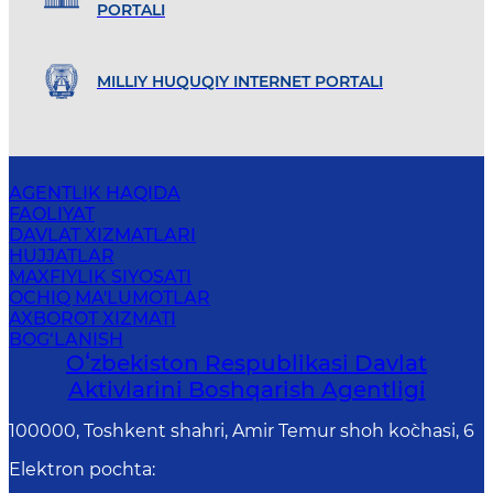
PORTALI
MILLIY HUQUQIY INTERNET PORTALI
AGENTLIK HAQIDA
FAOLIYAT
DAVLAT XIZMATLARI
HUJJATLAR
MAXFIYLIK SIYOSATI
OCHIQ MA'LUMOTLAR
AXBOROT XIZMATI
BOG‘LANISH
Oʻzbekiston Respublikasi Davlat
Aktivlarini Boshqarish Agentligi
100000, Toshkent shahri, Amir Temur shoh ko`chasi, 6
Elektron pochta
: