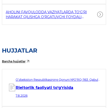
AHOLINI FAVQULODDA VAZIYATLARDA TO'G'RI
HARAKAT QILISHGA O'RGATUVCHI FOYDALI
HAVOLALAR
HUJJATLAR
Barcha hujjatlar
O‘zbekiston Respublikasining Qonuni №O‘RQ-1163. Qabul
qilingan sana 07.08.2026. Kuchga kirish sanasi 08.11.2026
Rieltorlik faoliyati to‘g‘risida
7.8.2026