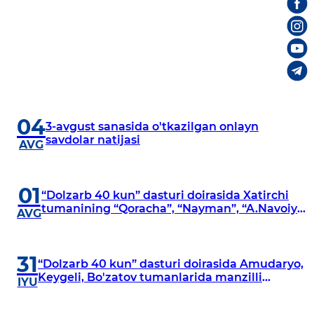
04
3-avgust sanasida o'tkazilgan onlayn
savdolar natijasi
AVG
01
“Dolzarb 40 kun” dasturi doirasida Xatirchi
tumanining “Qoracha”, “Nayman”, “A.Navoiy”
AVG
va “Damariq” mahallalarida manzilli
o‘rganishlar olib borildi
31
“Dolzarb 40 kun” dasturi doirasida Amudaryo,
Keygeli, Bo'zatov tumanlarida manzilli
IYU
o‘rganishlar olib borildi