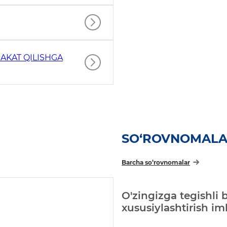
AKAT QILISHGA
SO‘ROVNOMAL
Barcha so‘rovnomalar
O'zingizga tegishli 
xususiylashtirish i