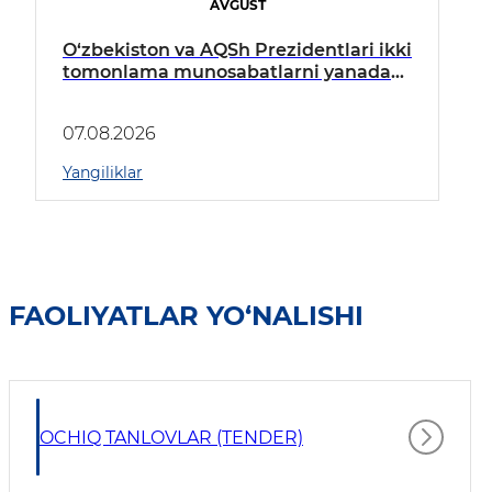
AVGUST
O‘zbekiston va AQSh Prezidentlari ikki
tomonlama munosabatlarni yanada
mustahkamlash istiqbollarini
muhokama qildilar
07.08.2026
Yangiliklar
FAOLIYATLAR YO‘NALISHI
OCHIQ TANLOVLAR (TENDER)