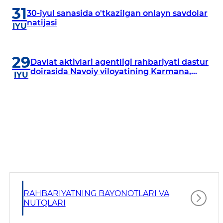
31
30-iyul sanasida o'tkazilgan onlayn savdolar
natijasi
IYU
29
Davlat aktivlari agentligi rahbariyati dastur
doirasida Navoiy viloyatining Karmana,
IYU
Navbahor, Xatirchi va Nurota tumanlarida
o‘rganish o‘tkazmoqda
RAHBARIYATNING BAYONOTLARI VA
NUTQLARI