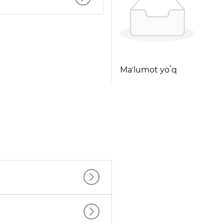
Maʼlumot yoʻq