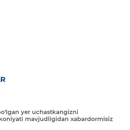
AR
bo'lgan yer uchastkangizni
mkoniyati mavjudligidan xabardormisiz