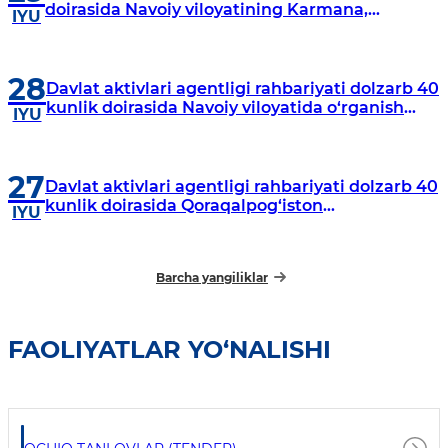
doirasida Navoiy viloyatining Karmana,
IYU
Navbahor, Xatirchi va Nurota tumanlarida
o‘rganish o‘tkazmoqda
28
Davlat aktivlari agentligi rahbariyati dolzarb 40
kunlik doirasida Navoiy viloyatida o‘rganish
IYU
o‘tkazdi
27
Davlat aktivlari agentligi rahbariyati dolzarb 40
kunlik doirasida Qoraqalpog‘iston
IYU
Respublikasida o‘rganish o‘tkazmoqda
Barcha yangiliklar
FAOLIYATLAR YO‘NALISHI