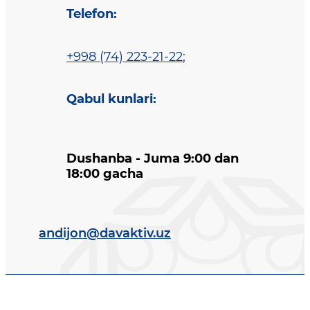
Telefon
:
+998 (74) 223-21-22
;
Qabul kunlari
:
Dushanba - Juma 9:00 dan
18:00 gacha
andijon@davaktiv.uz