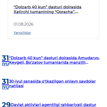
“Dolzarb 40 kun” dasturi doirasida
Xatirchi tumanining “Qoracha”,
“Nayman”, “A.Navoiy” va “Damariq”
mahallalarida manzilli o‘rganishlar olib
01.08.2026
borildi
Yangiliklar
31
“Dolzarb 40 kun” dasturi doirasida Amudaryo,
Keygeli, Bo'zatov tumanlarida manzilli
IYU
o‘rganishlar olib borildi
31
30-iyul sanasida o'tkazilgan onlayn savdolar
natijasi
IYU
29
Davlat aktivlari agentligi rahbariyati dastur