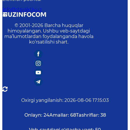
info@davaktiv.uz
© 2001-
2026
Barcha huquqlar
himoyalangan. Ushbu veb-saytdagi
ma’lumotlardan foydalanganda havola
ko‘rsatilishi shart.
Oxirgi yangilanish
:
2026-08-06 17:15:03
Onlayn:
24
Amallar:
68
Tashriflar:
38
Veb-saytdagi o‘rtacha vaqt:
50