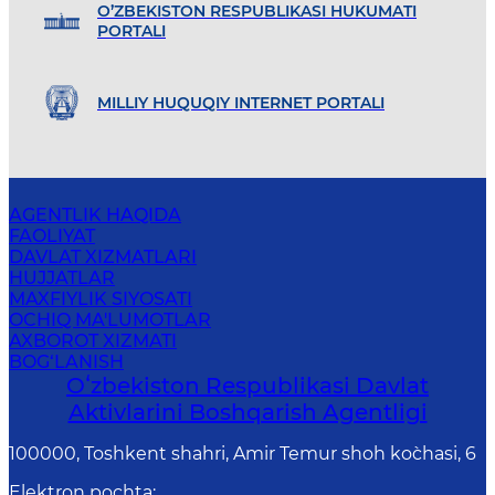
O’ZBEKISTON RESPUBLIKASI HUKUMATI
PORTALI
MILLIY HUQUQIY INTERNET PORTALI
AGENTLIK HAQIDA
FAOLIYAT
DAVLAT XIZMATLARI
HUJJATLAR
MAXFIYLIK SIYOSATI
OCHIQ MA'LUMOTLAR
AXBOROT XIZMATI
BOG‘LANISH
Oʻzbekiston Respublikasi Davlat
Aktivlarini Boshqarish Agentligi
100000, Toshkent shahri, Amir Temur shoh ko`chasi, 6
Elektron pochta
: