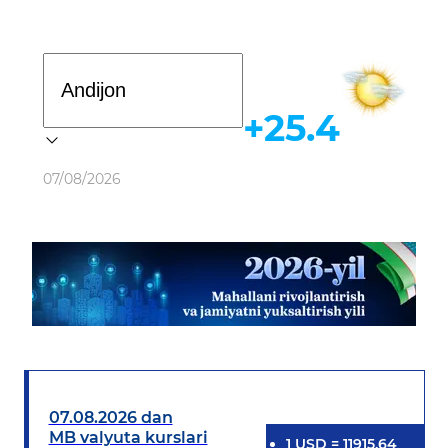
Davlat dasturi
+25.4
Ob-havo
07/08/2026
07.08.2026 dan
MB valyuta kurslari
1
USD
=
11915.64