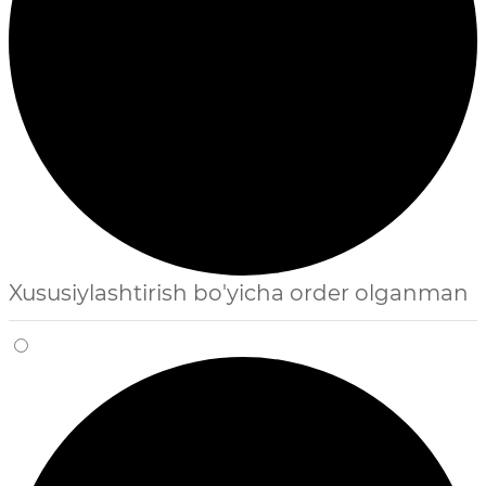
Xususiylashtirish bo'yicha order olganman