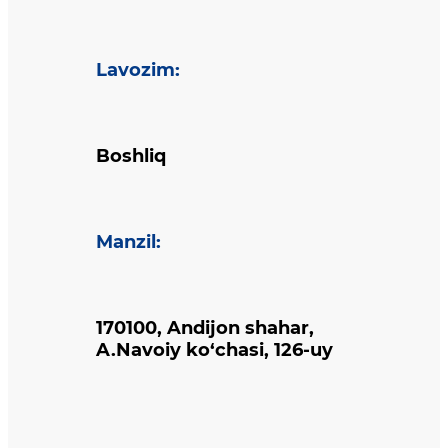
Lavozim
:
Boshliq
Manzil
:
170100, Andijon shahar,
A.Navoiy ko‘chasi, 126-uy