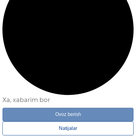
Xa, xabarim bor
Ovoz berish
Natijalar