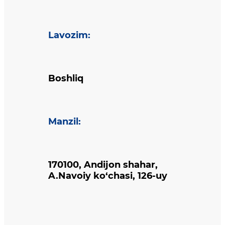
Lavozim
:
Boshliq
Manzil
:
170100, Andijon shahar,
A.Navoiy ko‘chasi, 126-uy