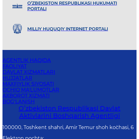
O’ZBEKISTON RESPUBLIKASI HUKUMATI
PORTALI
MILLIY HUQUQIY INTERNET PORTALI
AGENTLIK HAQIDA
FAOLIYAT
DAVLAT XIZMATLARI
HUJJATLAR
MAXFIYLIK SIYOSATI
OCHIQ MA'LUMOTLAR
AXBOROT XIZMATI
BOG‘LANISH
Oʻzbekiston Respublikasi Davlat
Aktivlarini Boshqarish Agentligi
100000, Toshkent shahri, Amir Temur shoh ko`chasi, 6
Elektron pochta
: