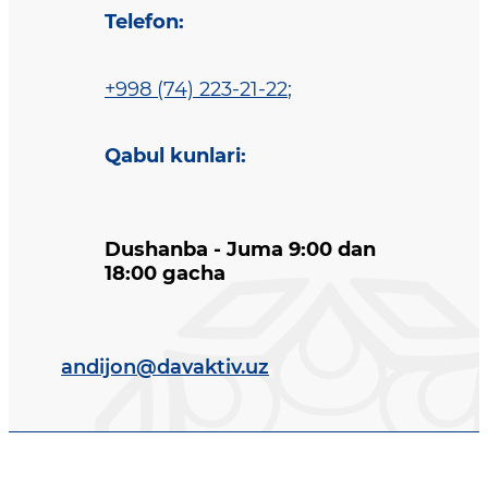
Telefon
:
+998 (74) 223-21-22
;
Qabul kunlari
:
Dushanba - Juma 9:00 dan
18:00 gacha
andijon@davaktiv.uz