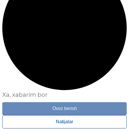
Xa, xabarim bor
Ovoz berish
Natijalar