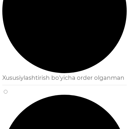
Xususiylashtirish bo'yicha order olganman