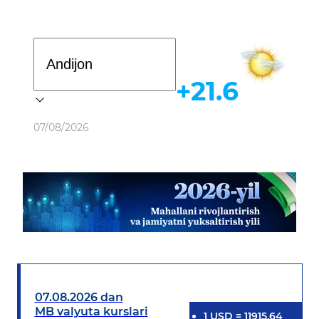
Davlat dasturi
+21.6
Ob-havo
07/08/2026
07.08.2026 dan
MB valyuta kurslari
1
USD
=
11915.64