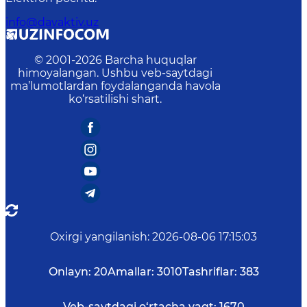
info@davaktiv.uz
© 2001-
2026
Barcha huquqlar
himoyalangan. Ushbu veb-saytdagi
ma’lumotlardan foydalanganda havola
ko‘rsatilishi shart.
Oxirgi yangilanish
:
2026-08-06 17:15:03
Onlayn:
20
Amallar:
3010
Tashriflar:
383
Veb-saytdagi o‘rtacha vaqt:
1670