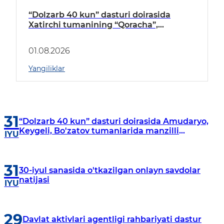
“Dolzarb 40 kun” dasturi doirasida
Xatirchi tumanining “Qoracha”,
“Nayman”, “A.Navoiy” va “Damariq”
mahallalarida manzilli o‘rganishlar olib
01.08.2026
borildi
Yangiliklar
31
“Dolzarb 40 kun” dasturi doirasida Amudaryo,
Keygeli, Bo'zatov tumanlarida manzilli
IYU
o‘rganishlar olib borildi
31
30-iyul sanasida o'tkazilgan onlayn savdolar
natijasi
IYU
29
Davlat aktivlari agentligi rahbariyati dastur