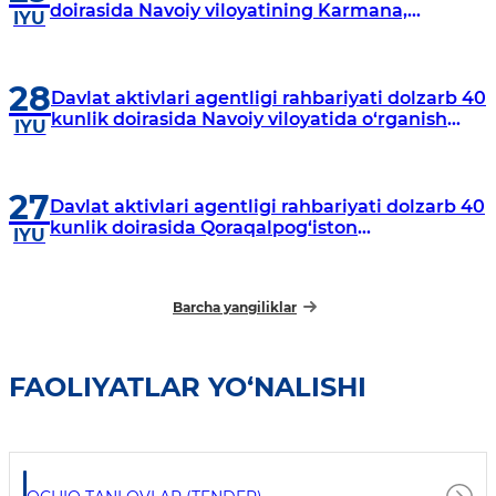
doirasida Navoiy viloyatining Karmana,
IYU
Navbahor, Xatirchi va Nurota tumanlarida
o‘rganish o‘tkazmoqda
28
Davlat aktivlari agentligi rahbariyati dolzarb 40
kunlik doirasida Navoiy viloyatida o‘rganish
IYU
o‘tkazdi
27
Davlat aktivlari agentligi rahbariyati dolzarb 40
kunlik doirasida Qoraqalpog‘iston
IYU
Respublikasida o‘rganish o‘tkazmoqda
Barcha yangiliklar
FAOLIYATLAR YO‘NALISHI