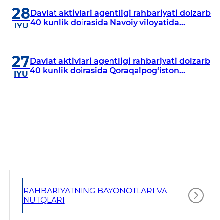
28
Davlat aktivlari agentligi rahbariyati dolzarb
40 kunlik doirasida Navoiy viloyatida
IYU
o‘rganish o‘tkazdi
27
Davlat aktivlari agentligi rahbariyati dolzarb
40 kunlik doirasida Qoraqalpog‘iston
IYU
Respublikasida o‘rganish o‘tkazmoqda
RAHBARIYATNING BAYONOTLARI VA
NUTQLARI