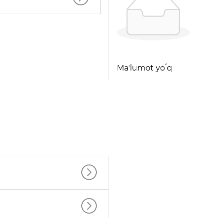
Maʼlumot yoʻq