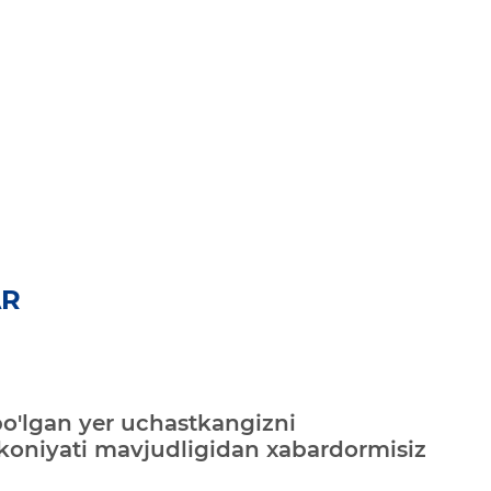
AR
bo'lgan yer uchastkangizni
mkoniyati mavjudligidan xabardormisiz