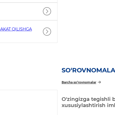
AKAT QILISHGA
SO‘ROVNOMAL
Barcha so‘rovnomalar
O'zingizga tegishli 
xususiylashtirish i