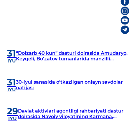
31
“Dolzarb 40 kun” dasturi doirasida Amudaryo,
Keygeli, Bo'zatov tumanlarida manzilli
IYU
o‘rganishlar olib borildi
31
30-iyul sanasida o'tkazilgan onlayn savdolar
natijasi
IYU
29
Davlat aktivlari agentligi rahbariyati dastur
doirasida Navoiy viloyatining Karmana,
IYU
Navbahor, Xatirchi va Nurota tumanlarida
o‘rganish o‘tkazmoqda