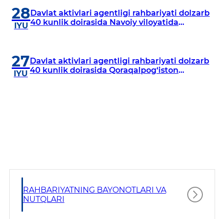
28
Davlat aktivlari agentligi rahbariyati dolzarb
40 kunlik doirasida Navoiy viloyatida
IYU
o‘rganish o‘tkazdi
27
Davlat aktivlari agentligi rahbariyati dolzarb
40 kunlik doirasida Qoraqalpog‘iston
IYU
Respublikasida o‘rganish o‘tkazmoqda
RAHBARIYATNING BAYONOTLARI VA
NUTQLARI