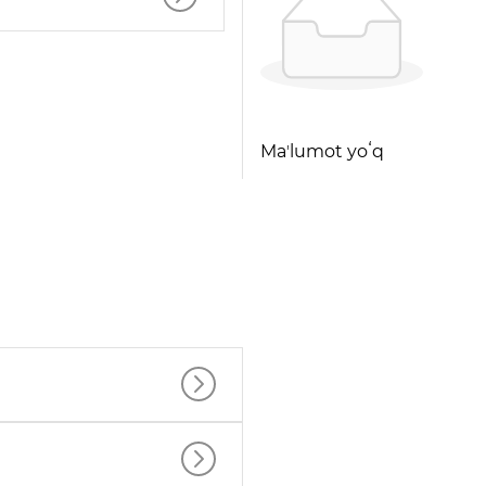
Maʼlumot yoʻq