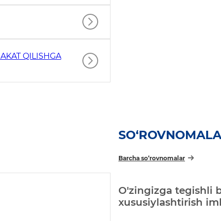
AKAT QILISHGA
SO‘ROVNOMAL
Barcha so‘rovnomalar
O'zingizga tegishli 
xususiylashtirish i