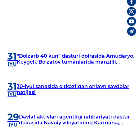
31
“Dolzarb 40 kun” dasturi doirasida Amudaryo,
Keygeli, Bo'zatov tumanlarida manzilli
IYU
o‘rganishlar olib borildi
31
30-iyul sanasida o'tkazilgan onlayn savdolar
natijasi
IYU
29
Davlat aktivlari agentligi rahbariyati dastur
doirasida Navoiy viloyatining Karmana,
IYU
Navbahor, Xatirchi va Nurota tumanlarida
o‘rganish o‘tkazmoqda