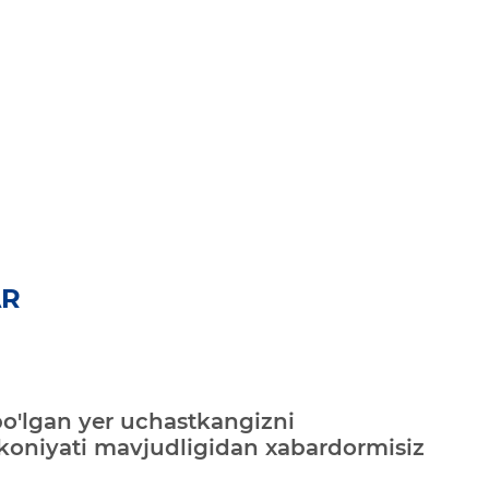
AR
bo'lgan yer uchastkangizni
mkoniyati mavjudligidan xabardormisiz