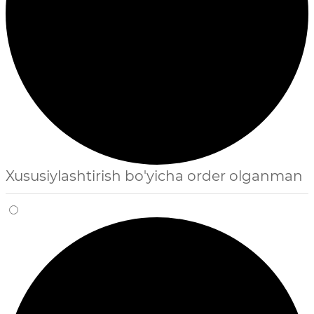
Xususiylashtirish bo'yicha order olganman