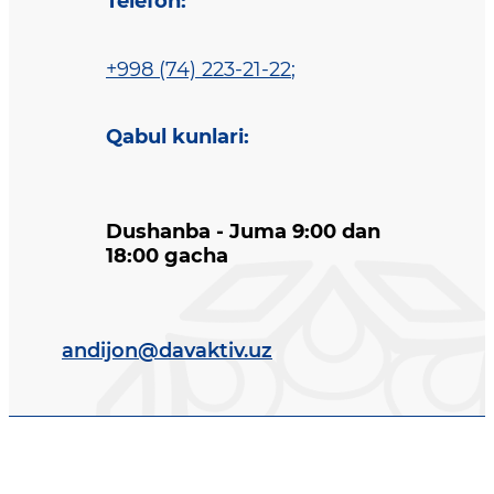
Telefon
:
+998 (74) 223-21-22
;
Qabul kunlari
:
Dushanba - Juma 9:00 dan
18:00 gacha
andijon@davaktiv.uz