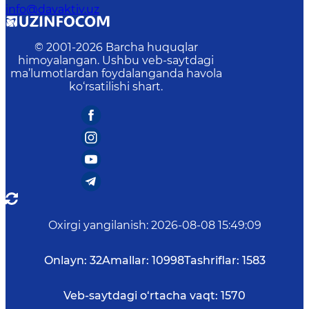
info@davaktiv.uz
© 2001-
2026
Barcha huquqlar
himoyalangan. Ushbu veb-saytdagi
ma’lumotlardan foydalanganda havola
ko‘rsatilishi shart.
Oxirgi yangilanish
:
2026-08-08 15:49:09
Onlayn:
32
Amallar:
10998
Tashriflar:
1583
Veb-saytdagi o‘rtacha vaqt:
1570