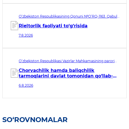
O‘zbekiston Respublikasining Qonuni №O‘RQ-1163. Qabul
qilingan sana 07.08.2026. Kuchga kirish sanasi 08.11.2026
Rieltorlik faoliyati to‘g‘risida
7.8.2026
O‘zbekiston Respublikasi Vazirlar Mahkamasining qarori
№435. Qabul qilingan sana 06.08.2026. Kuchga kirish
sanasi 07.08.2026
Chorvachilik hamda baliqchilik
tarmoqlarini davlat tomonidan qo‘llab-
quvvatlashning qo‘shimcha chora-
6.8.2026
tadbirlari to‘g‘risida
SO‘ROVNOMALAR