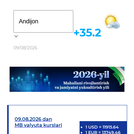
Davlat dasturi
+35.2
Ob-havo
09/08/2026
09.08.2026 dan
MB valyuta kurslari
1
USD
=
11915.64
1
EUR
=
13749.46