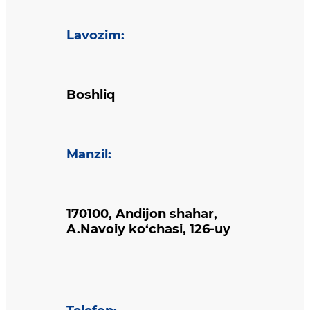
Lavozim
:
Boshliq
Manzil
:
170100, Andijon shahar,
A.Navoiy ko‘chasi, 126-uy