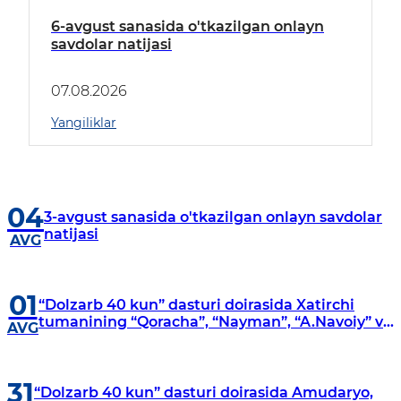
6-avgust sanasida o'tkazilgan onlayn
savdolar natijasi
07.08.2026
Yangiliklar
04
3-avgust sanasida o'tkazilgan onlayn savdolar
natijasi
AVG
01
“Dolzarb 40 kun” dasturi doirasida Xatirchi
tumanining “Qoracha”, “Nayman”, “A.Navoiy” va
AVG
“Damariq” mahallalarida manzilli o‘rganishlar
olib borildi
31
“Dolzarb 40 kun” dasturi doirasida Amudaryo,