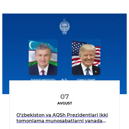
07
AVGUST
O‘zbekiston va AQSh Prezidentlari ikki
tomonlama munosabatlarni yanada
mustahkamlash istiqbollarini