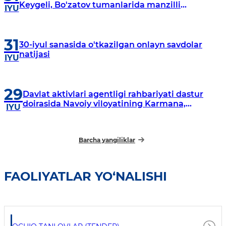
Keygeli, Bo'zatov tumanlarida manzilli
IYU
o‘rganishlar olib borildi
31
30-iyul sanasida o'tkazilgan onlayn savdolar
natijasi
IYU
29
Davlat aktivlari agentligi rahbariyati dastur
doirasida Navoiy viloyatining Karmana,
IYU
Navbahor, Xatirchi va Nurota tumanlarida
o‘rganish o‘tkazmoqda
Barcha yangiliklar
FAOLIYATLAR YO‘NALISHI