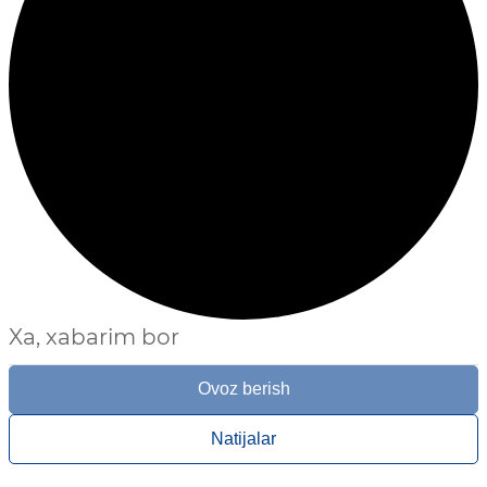
Xa, xabarim bor
Ovoz berish
Natijalar