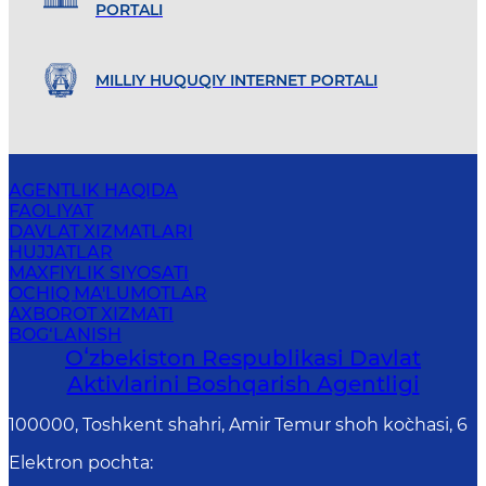
PORTALI
MILLIY HUQUQIY INTERNET PORTALI
AGENTLIK HAQIDA
FAOLIYAT
DAVLAT XIZMATLARI
HUJJATLAR
MAXFIYLIK SIYOSATI
OCHIQ MA'LUMOTLAR
AXBOROT XIZMATI
BOG‘LANISH
Oʻzbekiston Respublikasi Davlat
Aktivlarini Boshqarish Agentligi
100000, Toshkent shahri, Amir Temur shoh ko`chasi, 6
Elektron pochta
: