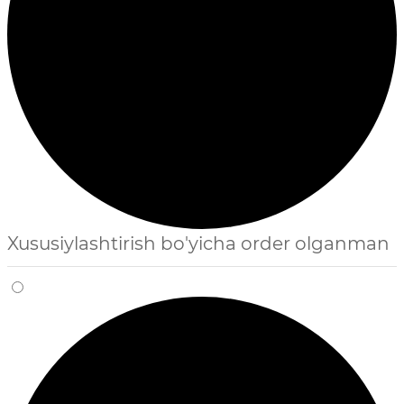
Xususiylashtirish bo'yicha order olganman