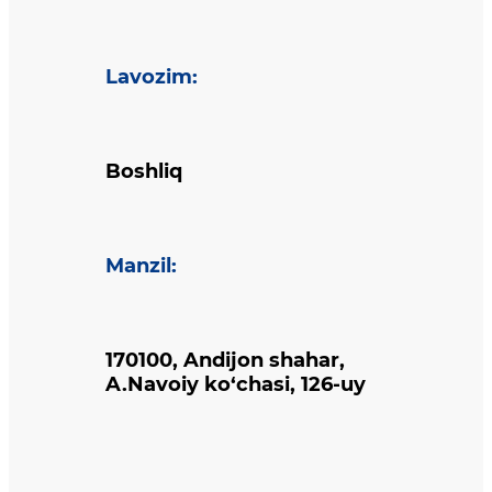
Lavozim
:
Boshliq
Manzil
:
170100, Andijon shahar,
A.Navoiy ko‘chasi, 126-uy