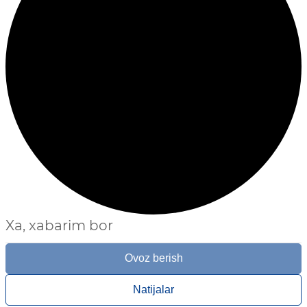
Xa, xabarim bor
Ovoz berish
Natijalar