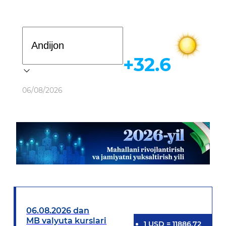
Davlat dasturi
+32.6
Ob-havo
06/08/2026
06.08.2026 dan
MB valyuta kurslari
1
USD
=
11886.72