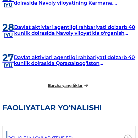
doirasida Navoiy viloyatining Karmana,
IYU
Navbahor, Xatirchi va Nurota tumanlarida
o‘rganish o‘tkazmoqda
28
Davlat aktivlari agentligi rahbariyati dolzarb 40
kunlik doirasida Navoiy viloyatida o‘rganish
IYU
o‘tkazdi
27
Davlat aktivlari agentligi rahbariyati dolzarb 40
kunlik doirasida Qoraqalpog‘iston
IYU
Respublikasida o‘rganish o‘tkazmoqda
Barcha yangiliklar
FAOLIYATLAR YO‘NALISHI