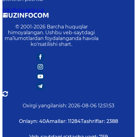
info@davaktiv.uz
© 2001-
2026
Barcha huquqlar
himoyalangan. Ushbu veb-saytdagi
ma’lumotlardan foydalanganda havola
ko‘rsatilishi shart.
Oxirgi yangilanish
:
2026-08-06 12:51:53
Onlayn:
40
Amallar:
11284
Tashriflar:
2388
Veb-saytdagi o‘rtacha vaqt:
759