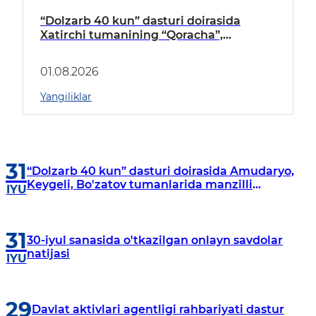
“Dolzarb 40 kun” dasturi doirasida
Xatirchi tumanining “Qoracha”,
“Nayman”, “A.Navoiy” va “Damariq”
mahallalarida manzilli o‘rganishlar olib
01.08.2026
borildi
Yangiliklar
31
“Dolzarb 40 kun” dasturi doirasida Amudaryo,
Keygeli, Bo'zatov tumanlarida manzilli
IYU
o‘rganishlar olib borildi
31
30-iyul sanasida o'tkazilgan onlayn savdolar
natijasi
IYU
29
Davlat aktivlari agentligi rahbariyati dastur