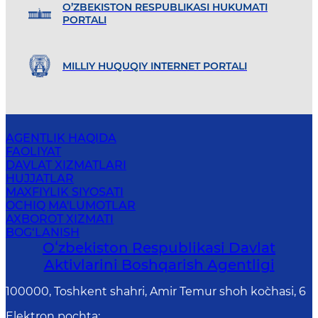
O’ZBEKISTON RESPUBLIKASI HUKUMATI
PORTALI
MILLIY HUQUQIY INTERNET PORTALI
AGENTLIK HAQIDA
FAOLIYAT
DAVLAT XIZMATLARI
HUJJATLAR
MAXFIYLIK SIYOSATI
OCHIQ MA'LUMOTLAR
AXBOROT XIZMATI
BOG‘LANISH
Oʻzbekiston Respublikasi Davlat
Aktivlarini Boshqarish Agentligi
100000, Toshkent shahri, Amir Temur shoh ko`chasi, 6
Elektron pochta
: