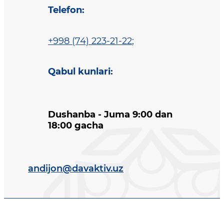
Telefon
:
+998 (74) 223-21-22
;
Qabul kunlari
:
Dushanba - Juma 9:00 dan
18:00 gacha
andijon@davaktiv.uz