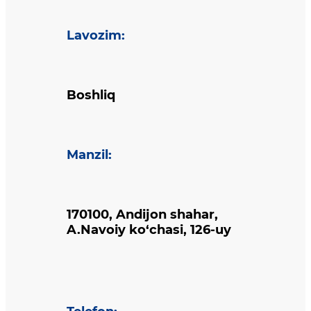
Lavozim
:
Boshliq
Manzil
:
170100, Andijon shahar,
A.Navoiy ko‘chasi, 126-uy