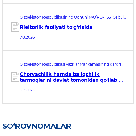
O‘zbekiston Respublikasining Qonuni №O‘RQ-1163. Qabul
qilingan sana 07.08.2026. Kuchga kirish sanasi 08.11.2026
Rieltorlik faoliyati to‘g‘risida
7.8.2026
O‘zbekiston Respublikasi Vazirlar Mahkamasining qarori
№435. Qabul qilingan sana 06.08.2026. Kuchga kirish
sanasi 07.08.2026
Chorvachilik hamda baliqchilik
tarmoqlarini davlat tomonidan qo‘llab-
quvvatlashning qo‘shimcha chora-
6.8.2026
tadbirlari to‘g‘risida
SO‘ROVNOMALAR