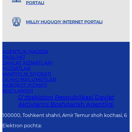
PORTALI
MILLIY HUQUQIY INTERNET PORTALI
AGENTLIK HAQIDA
FAOLIYAT
DAVLAT XIZMATLARI
HUJJATLAR
MAXFIYLIK SIYOSATI
OCHIQ MA'LUMOTLAR
AXBOROT XIZMATI
BOG‘LANISH
Oʻzbekiston Respublikasi Davlat
Aktivlarini Boshqarish Agentligi
100000, Toshkent shahri, Amir Temur shoh ko`chasi, 6
Elektron pochta
: