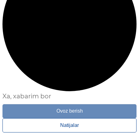
Xa, xabarim bor
Ovoz berish
Natijalar