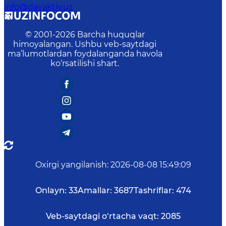
info@davaktiv.uz
© 2001-
2026
Barcha huquqlar
himoyalangan. Ushbu veb-saytdagi
ma’lumotlardan foydalanganda havola
ko‘rsatilishi shart.
Oxirgi yangilanish
:
2026-08-08 15:49:09
Onlayn:
33
Amallar:
3687
Tashriflar:
474
Veb-saytdagi o‘rtacha vaqt:
2085