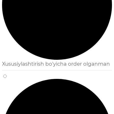
Xususiylashtirish bo'yicha order olganman