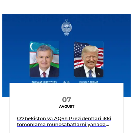
07
AVGUST
O‘zbekiston va AQSh Prezidentlari ikki
tomonlama munosabatlarni yanada
mustahkamlash istiqbollarini