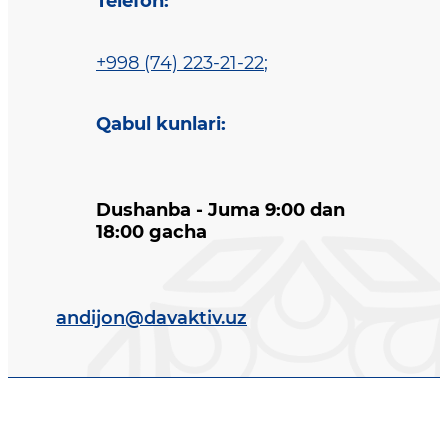
Telefon
:
+998 (74) 223-21-22
;
Qabul kunlari
:
Dushanba - Juma 9:00 dan
18:00 gacha
andijon@davaktiv.uz