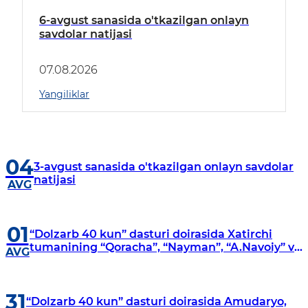
6-avgust sanasida o'tkazilgan onlayn
savdolar natijasi
07.08.2026
Yangiliklar
04
3-avgust sanasida o'tkazilgan onlayn savdolar
natijasi
AVG
01
“Dolzarb 40 kun” dasturi doirasida Xatirchi
tumanining “Qoracha”, “Nayman”, “A.Navoiy” va
AVG
“Damariq” mahallalarida manzilli o‘rganishlar
olib borildi
31
“Dolzarb 40 kun” dasturi doirasida Amudaryo,