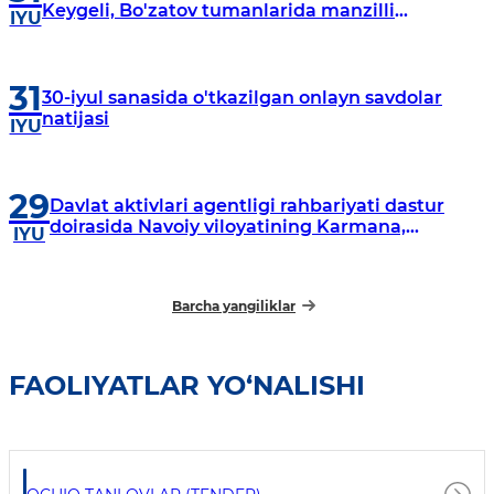
Keygeli, Bo'zatov tumanlarida manzilli
IYU
o‘rganishlar olib borildi
31
30-iyul sanasida o'tkazilgan onlayn savdolar
natijasi
IYU
29
Davlat aktivlari agentligi rahbariyati dastur
doirasida Navoiy viloyatining Karmana,
IYU
Navbahor, Xatirchi va Nurota tumanlarida
o‘rganish o‘tkazmoqda
Barcha yangiliklar
FAOLIYATLAR YO‘NALISHI