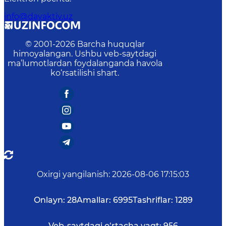
info@davaktiv.uz
© 2001-
2026
Barcha huquqlar
himoyalangan. Ushbu veb-saytdagi
ma’lumotlardan foydalanganda havola
ko‘rsatilishi shart.
Oxirgi yangilanish
:
2026-08-06 17:15:03
Onlayn:
28
Amallar:
6995
Tashriflar:
1289
Veb-saytdagi o‘rtacha vaqt:
956