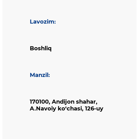
Lavozim
:
Boshliq
Manzil
:
170100, Andijon shahar,
A.Navoiy ko‘chasi, 126-uy