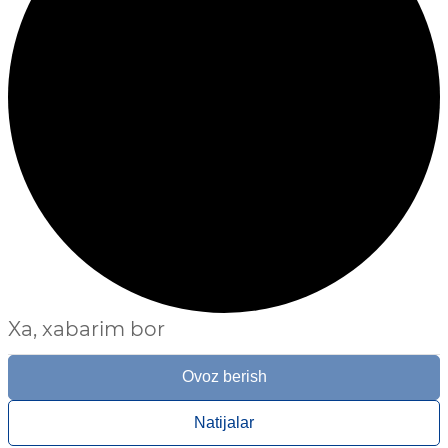
Xa, xabarim bor
Ovoz berish
Natijalar