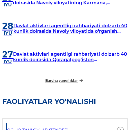
doirasida Navoiy viloyatining Karmana,
IYU
Navbahor, Xatirchi va Nurota tumanlarida
o‘rganish o‘tkazmoqda
28
Davlat aktivlari agentligi rahbariyati dolzarb 40
kunlik doirasida Navoiy viloyatida o‘rganish
IYU
o‘tkazdi
27
Davlat aktivlari agentligi rahbariyati dolzarb 40
kunlik doirasida Qoraqalpog‘iston
IYU
Respublikasida o‘rganish o‘tkazmoqda
Barcha yangiliklar
FAOLIYATLAR YO‘NALISHI