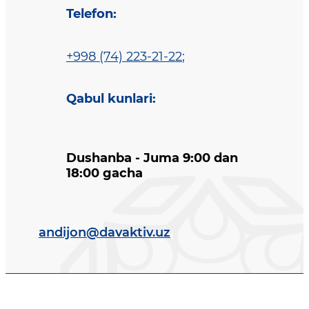
Telefon
:
+998 (74) 223-21-22
;
Qabul kunlari
:
Dushanba - Juma 9:00 dan
18:00 gacha
andijon@davaktiv.uz