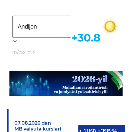
Davlat dasturi
+30.8
Ob-havo
07/08/2026
07.08.2026 dan
MB valyuta kurslari
1
USD
=
11915.64