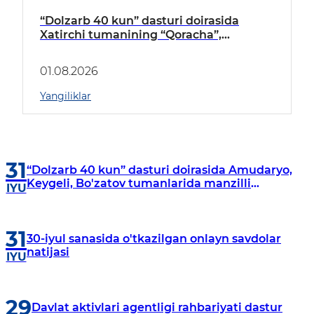
“Dolzarb 40 kun” dasturi doirasida
Xatirchi tumanining “Qoracha”,
“Nayman”, “A.Navoiy” va “Damariq”
mahallalarida manzilli o‘rganishlar olib
01.08.2026
borildi
Yangiliklar
31
“Dolzarb 40 kun” dasturi doirasida Amudaryo,
Keygeli, Bo'zatov tumanlarida manzilli
IYU
o‘rganishlar olib borildi
31
30-iyul sanasida o'tkazilgan onlayn savdolar
natijasi
IYU
29
Davlat aktivlari agentligi rahbariyati dastur