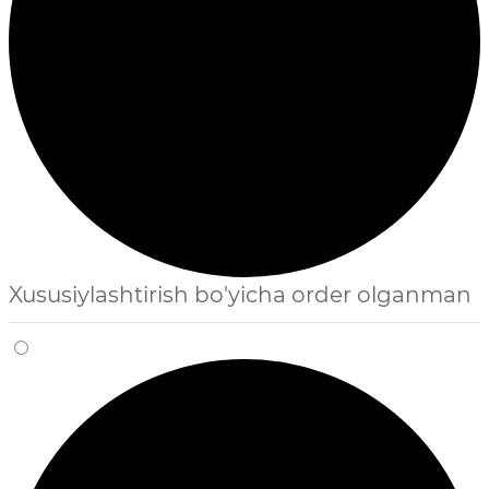
Xususiylashtirish bo'yicha order olganman