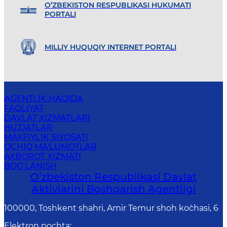
O’ZBEKISTON RESPUBLIKASI HUKUMATI
PORTALI
MILLIY HUQUQIY INTERNET PORTALI
AGENTLIK HAQIDA
FAOLIYAT
DAVLAT XIZMATLARI
HUJJATLAR
MAXFIYLIK SIYOSATI
OCHIQ MA'LUMOTLAR
AXBOROT XIZMATI
BOG‘LANISH
Oʻzbekiston Respublikasi Davlat
Aktivlarini Boshqarish Agentligi
100000, Toshkent shahri, Amir Temur shoh ko`chasi, 6
Elektron pochta
: