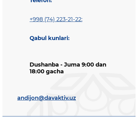
Telefon
:
+998 (74) 223-21-22
;
Qabul kunlari
:
Dushanba - Juma 9:00 dan
18:00 gacha
andijon@davaktiv.uz