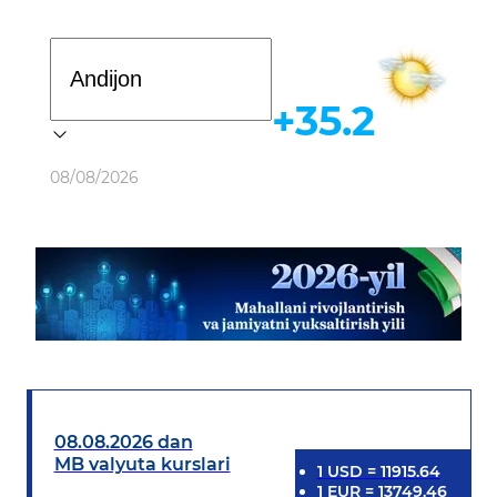
Davlat dasturi
+35.2
Ob-havo
08/08/2026
08.08.2026 dan
MB valyuta kurslari
1
USD
=
11915.64
1
EUR
=
13749.46