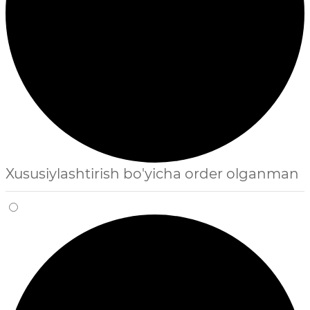
Xususiylashtirish bo'yicha order olganman