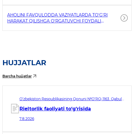
AHOLINI FAVQULODDA VAZIYATLARDA TO'G'RI
HARAKAT QILISHGA O'RGATUVCHI FOYDALI
HAVOLALAR
HUJJATLAR
Barcha hujjatlar
O‘zbekiston Respublikasining Qonuni №O‘RQ-1163. Qabul
qilingan sana 07.08.2026. Kuchga kirish sanasi 08.11.2026
Rieltorlik faoliyati to‘g‘risida
7.8.2026