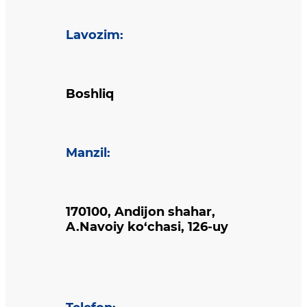
Lavozim
:
Boshliq
Manzil
:
170100, Andijon shahar,
A.Navoiy ko‘chasi, 126-uy