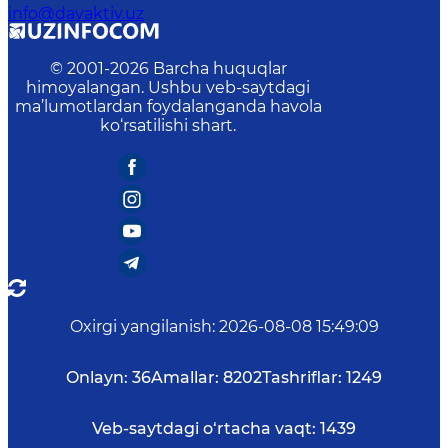
info@davaktiv.uz
© 2001-
2026
Barcha huquqlar
himoyalangan. Ushbu veb-saytdagi
ma’lumotlardan foydalanganda havola
ko‘rsatilishi shart.
Oxirgi yangilanish
:
2026-08-08 15:49:09
Onlayn:
36
Amallar:
8202
Tashriflar:
1249
Veb-saytdagi o‘rtacha vaqt:
1439