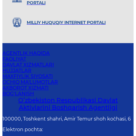
PORTALI
MILLIY HUQUQIY INTERNET PORTALI
AGENTLIK HAQIDA
FAOLIYAT
DAVLAT XIZMATLARI
HUJJATLAR
MAXFIYLIK SIYOSATI
OCHIQ MA'LUMOTLAR
AXBOROT XIZMATI
BOG‘LANISH
Oʻzbekiston Respublikasi Davlat
Aktivlarini Boshqarish Agentligi
100000, Toshkent shahri, Amir Temur shoh ko`chasi, 6
Elektron pochta
: