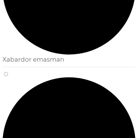
Xabardor emasman