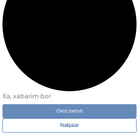
Xa, xabarim bor
Ovoz berish
Natijalar