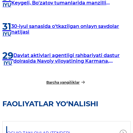
Keygeli, Bo'zatov tumanlarida manzilli
IYU
o‘rganishlar olib borildi
31
30-iyul sanasida o'tkazilgan onlayn savdolar
natijasi
IYU
29
Davlat aktivlari agentligi rahbariyati dastur
doirasida Navoiy viloyatining Karmana,
IYU
Navbahor, Xatirchi va Nurota tumanlarida
o‘rganish o‘tkazmoqda
Barcha yangiliklar
FAOLIYATLAR YO‘NALISHI