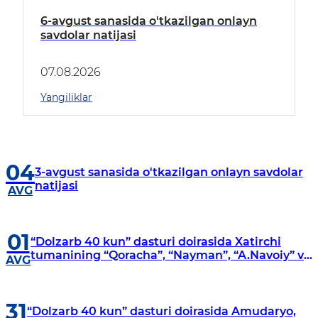
6-avgust sanasida o'tkazilgan onlayn
savdolar natijasi
07.08.2026
Yangiliklar
04
3-avgust sanasida o'tkazilgan onlayn savdolar
natijasi
AVG
01
“Dolzarb 40 kun” dasturi doirasida Xatirchi
tumanining “Qoracha”, “Nayman”, “A.Navoiy” va
AVG
“Damariq” mahallalarida manzilli o‘rganishlar
olib borildi
31
“Dolzarb 40 kun” dasturi doirasida Amudaryo,