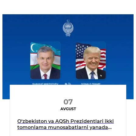
07
AVGUST
O‘zbekiston va AQSh Prezidentlari ikki
tomonlama munosabatlarni yanada
mustahkamlash istiqbollarini