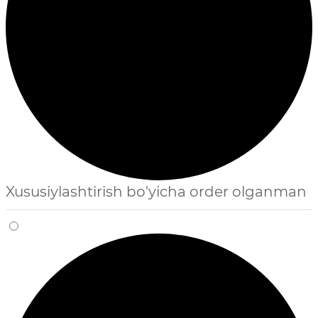
Xususiylashtirish bo'yicha order olganman