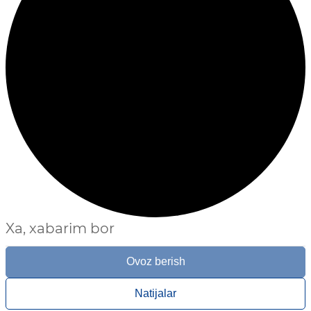
Xa, xabarim bor
Ovoz berish
Natijalar