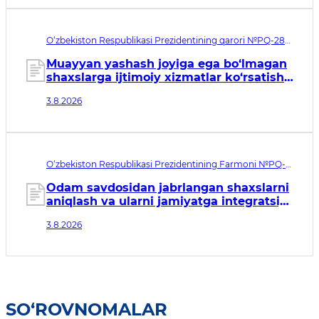
O‘zbekiston Respublikasi Prezidentining qarori №PQ-288.
Qabul qilingan sana 03.08.2026. Kuchga kirish sanasi
04.08.2026
Muayyan yashash joyiga ega bo‘lmagan
shaxslarga ijtimoiy xizmatlar ko‘rsatish
tizimini takomillashtirish to‘g‘risida
3.8.2026
O‘zbekiston Respublikasi Prezidentining Farmoni №PQ-
146. Qabul qilingan sana 03.08.2026. Kuchga kirish sanasi
04.08.2026
Odam savdosidan jabrlangan shaxslarni
aniqlash va ularni jamiyatga integratsiya
qilish tizimini tubdan
3.8.2026
takomillashtirishga qaratilgan
qo‘shimcha chora-tadbirlar to‘g‘risida
SO‘ROVNOMALAR