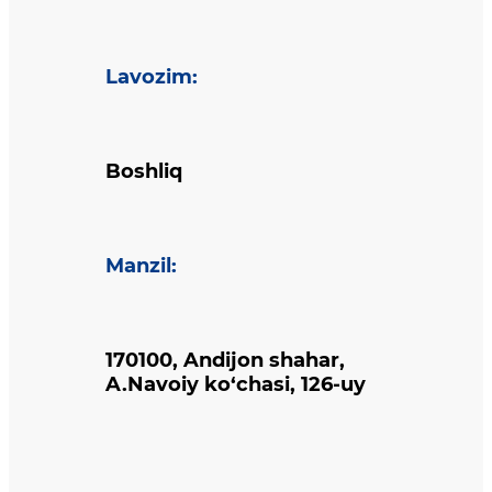
Lavozim
:
Boshliq
Manzil
:
170100, Andijon shahar,
A.Navoiy ko‘chasi, 126-uy