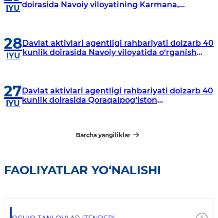
doirasida Navoiy viloyatining Karmana,
IYU
Navbahor, Xatirchi va Nurota tumanlarida
o‘rganish o‘tkazmoqda
28
Davlat aktivlari agentligi rahbariyati dolzarb 40
kunlik doirasida Navoiy viloyatida o‘rganish
IYU
o‘tkazdi
27
Davlat aktivlari agentligi rahbariyati dolzarb 40
kunlik doirasida Qoraqalpog‘iston
IYU
Respublikasida o‘rganish o‘tkazmoqda
Barcha yangiliklar
FAOLIYATLAR YO‘NALISHI