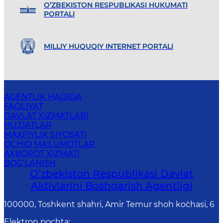
O’ZBEKISTON RESPUBLIKASI HUKUMATI
PORTALI
MILLIY HUQUQIY INTERNET PORTALI
AGENTLIK HAQIDA
FAOLIYAT
DAVLAT XIZMATLARI
HUJJATLAR
MAXFIYLIK SIYOSATI
OCHIQ MA'LUMOTLAR
AXBOROT XIZMATI
BOG‘LANISH
Oʻzbekiston Respublikasi Davlat
Aktivlarini Boshqarish Agentligi
100000, Toshkent shahri, Amir Temur shoh ko`chasi, 6
Elektron pochta
: