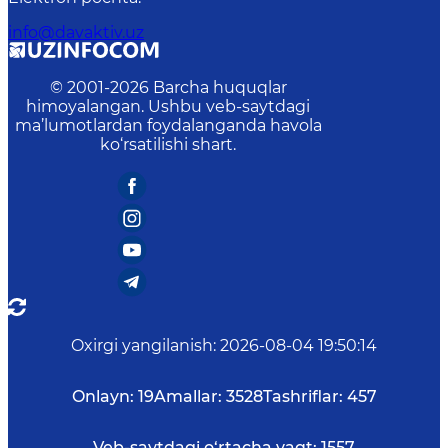
info@davaktiv.uz
© 2001-
2026
Barcha huquqlar
himoyalangan. Ushbu veb-saytdagi
ma’lumotlardan foydalanganda havola
ko‘rsatilishi shart.
Oxirgi yangilanish
:
2026-08-04 19:50:14
Onlayn:
19
Amallar:
3528
Tashriflar:
457
Veb-saytdagi o‘rtacha vaqt:
1557