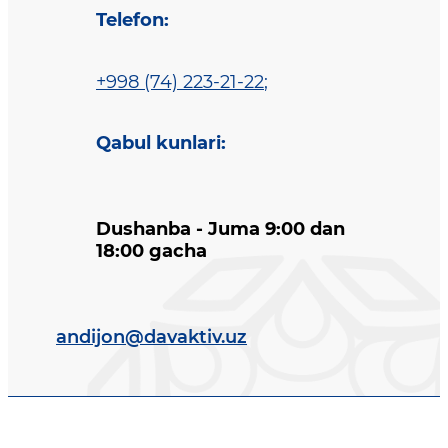
Telefon
:
+998 (74) 223-21-22
;
Qabul kunlari
:
Dushanba - Juma 9:00 dan
18:00 gacha
andijon@davaktiv.uz