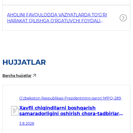
AHOLINI FAVQULODDA VAZIYATLARDA TO'G'RI
HARAKAT QILISHGA O'RGATUVCHI FOYDALI
HAVOLALAR
HUJJATLAR
Barcha hujjatlar
O‘zbekiston Respublikasi Prezidentining qarori №PQ-289.
Qabul qilingan sana 03.08.2026. Kuchga kirish sanasi
04.08.2026
Xavfli chiqindilarni boshqarish
samaradorligini oshirish chora-tadbirlari
to‘g‘risida
3.8.2026