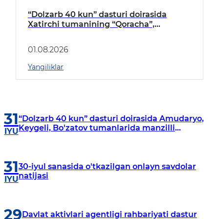
“Dolzarb 40 kun” dasturi doirasida
Xatirchi tumanining “Qoracha”,
“Nayman”, “A.Navoiy” va “Damariq”
mahallalarida manzilli o‘rganishlar olib
01.08.2026
borildi
Yangiliklar
31
“Dolzarb 40 kun” dasturi doirasida Amudaryo,
Keygeli, Bo'zatov tumanlarida manzilli
IYU
o‘rganishlar olib borildi
31
30-iyul sanasida o'tkazilgan onlayn savdolar
natijasi
IYU
29
Davlat aktivlari agentligi rahbariyati dastur