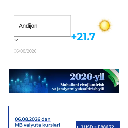
Davlat dasturi
+21.7
Ob-havo
06/08/2026
06.08.2026 dan
MB valyuta kurslari
1
USD
=
11886.72