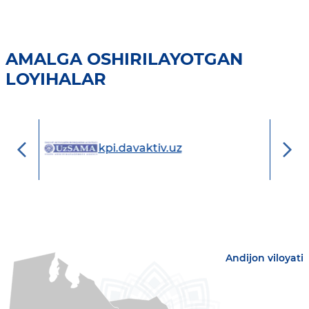
AMALGA OSHIRILAYOTGAN
LOYIHALAR
tiv.uz
online-ijara.uz
Andijon viloyati