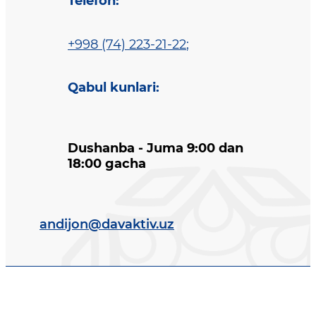
Telefon
:
+998 (74) 223-21-22
;
Qabul kunlari
:
Dushanba - Juma 9:00 dan
18:00 gacha
andijon@davaktiv.uz