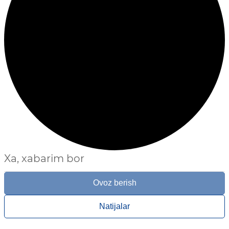
Xa, xabarim bor
Ovoz berish
Natijalar