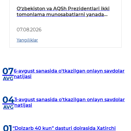
O‘zbekiston va AQSh Prezidentlari ikki
tomonlama munosabatlarni yanada
mustahkamlash istiqbollarini
muhokama qildilar
07.08.2026
Yangiliklar
07
6-avgust sanasida o'tkazilgan onlayn savdolar
natijasi
AVG
04
3-avgust sanasida o'tkazilgan onlayn savdolar
natijasi
AVG
01
“Dolzarb 40 kun” dasturi doirasida Xatirchi