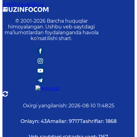
info@davaktiv.uz
© 2001-
2026
Barcha huquqlar
himoyalangan. Ushbu veb-saytdagi
ma’lumotlardan foydalanganda havola
ko‘rsatilishi shart.
Oxirgi yangilanish
:
2026-08-10 11:48:25
Onlayn:
43
Amallar:
9717
Tashriflar:
1868
Veb-saytdagi o‘rtacha vaqt:
1167