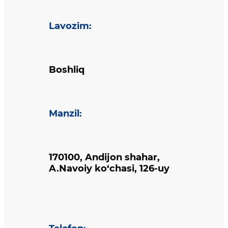
Lavozim
:
Boshliq
Manzil
:
170100, Andijon shahar,
A.Navoiy ko‘chasi, 126-uy