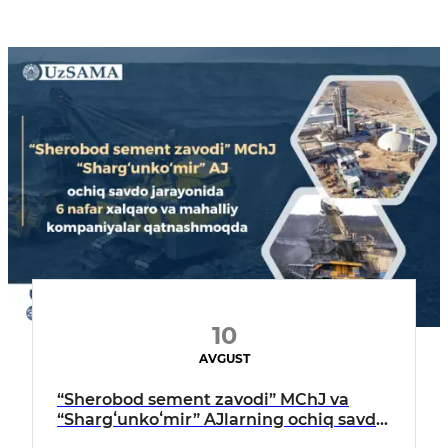
10
AVGUST
“Sherobod sement zavodi” MChJ va
“Shargʻunkoʻmir” AJlarning ochiq savdo
jarayonida 6 nafar xalqaro va mahalliy