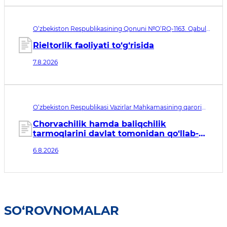
O‘zbekiston Respublikasining Qonuni №O‘RQ-1163. Qabul
qilingan sana 07.08.2026. Kuchga kirish sanasi 08.11.2026
Rieltorlik faoliyati to‘g‘risida
7.8.2026
O‘zbekiston Respublikasi Vazirlar Mahkamasining qarori
№435. Qabul qilingan sana 06.08.2026. Kuchga kirish
sanasi 07.08.2026
Chorvachilik hamda baliqchilik
tarmoqlarini davlat tomonidan qo‘llab-
quvvatlashning qo‘shimcha chora-
6.8.2026
tadbirlari to‘g‘risida
SO‘ROVNOMALAR