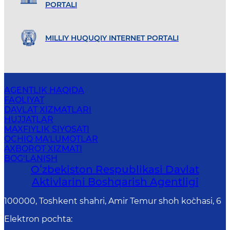
PORTALI
MILLIY HUQUQIY INTERNET PORTALI
AGENTLIK HAQIDA
FAOLIYAT
DAVLAT XIZMATLARI
HUJJATLAR
MAXFIYLIK SIYOSATI
OCHIQ MA'LUMOTLAR
AXBOROT XIZMATI
BOG‘LANISH
Oʻzbekiston Respublikasi Davlat
Aktivlarini Boshqarish Agentligi
100000, Toshkent shahri, Amir Temur shoh ko`chasi, 6
Elektron pochta
: