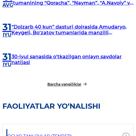
tumanining “Qoracha”, “Nayman”, “A.Navoiy” va
AVG
“Damariq” mahallalarida manzilli o‘rganishlar
olib borildi
31
“Dolzarb 40 kun” dasturi doirasida Amudaryo,
Keygeli, Bo'zatov tumanlarida manzilli
IYU
o‘rganishlar olib borildi
31
30-iyul sanasida o'tkazilgan onlayn savdolar
natijasi
IYU
Barcha yangiliklar
FAOLIYATLAR YO‘NALISHI