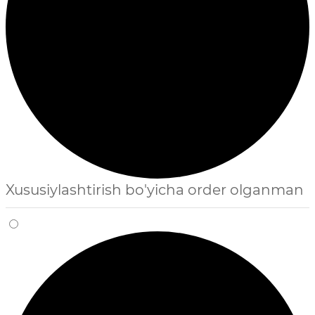
Xususiylashtirish bo'yicha order olganman