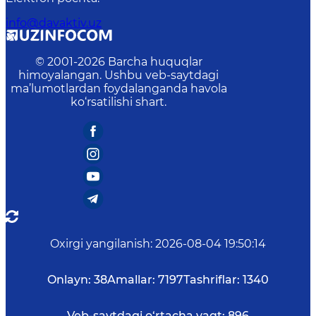
info@davaktiv.uz
© 2001-
2026
Barcha huquqlar
himoyalangan. Ushbu veb-saytdagi
ma’lumotlardan foydalanganda havola
ko‘rsatilishi shart.
Oxirgi yangilanish
:
2026-08-04 19:50:14
Onlayn:
38
Amallar:
7197
Tashriflar:
1340
Veb-saytdagi o‘rtacha vaqt:
896