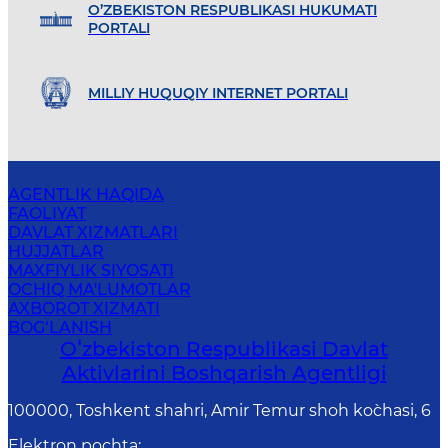
O’ZBEKISTON RESPUBLIKASI HUKUMATI
PORTALI
MILLIY HUQUQIY INTERNET PORTALI
AGENTLIK HAQIDA
FAOLIYAT
DAVLAT XIZMATLARI
HUJJATLAR
MAXFIYLIK SIYOSATI
OCHIQ MA'LUMOTLAR
AXBOROT XIZMATI
BOG‘LANISH
Oʻzbekiston Respublikasi Davlat
Aktivlarini Boshqarish Agentligi
100000, Toshkent shahri, Amir Temur shoh ko`chasi, 6
Elektron pochta
: