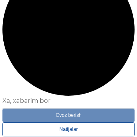
Xa, xabarim bor
Ovoz berish
Natijalar