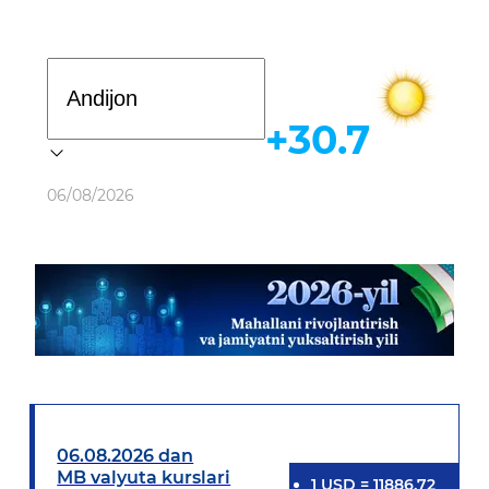
Davlat dasturi
+30.7
Ob-havo
06/08/2026
06.08.2026 dan
MB valyuta kurslari
1
USD
=
11886.72