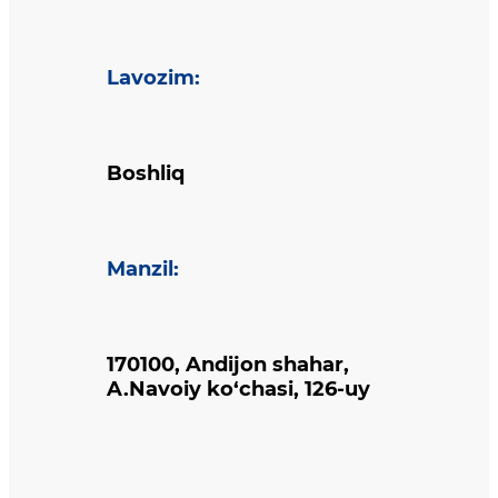
Lavozim
:
Boshliq
Manzil
:
170100, Andijon shahar,
A.Navoiy ko‘chasi, 126-uy