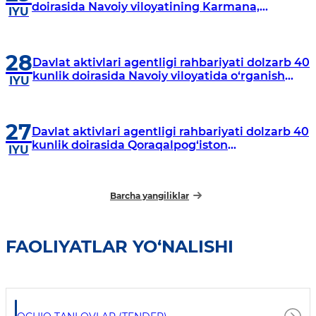
doirasida Navoiy viloyatining Karmana,
IYU
Navbahor, Xatirchi va Nurota tumanlarida
o‘rganish o‘tkazmoqda
28
Davlat aktivlari agentligi rahbariyati dolzarb 40
kunlik doirasida Navoiy viloyatida o‘rganish
IYU
o‘tkazdi
27
Davlat aktivlari agentligi rahbariyati dolzarb 40
kunlik doirasida Qoraqalpog‘iston
IYU
Respublikasida o‘rganish o‘tkazmoqda
Barcha yangiliklar
FAOLIYATLAR YO‘NALISHI