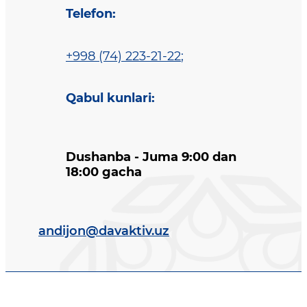
Telefon
:
+998 (74) 223-21-22
;
Qabul kunlari
:
Dushanba - Juma 9:00 dan
18:00 gacha
andijon@davaktiv.uz