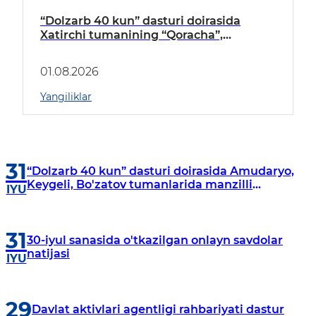
“Dolzarb 40 kun” dasturi doirasida
Xatirchi tumanining “Qoracha”,
“Nayman”, “A.Navoiy” va “Damariq”
mahallalarida manzilli o‘rganishlar olib
01.08.2026
borildi
Yangiliklar
31
“Dolzarb 40 kun” dasturi doirasida Amudaryo,
Keygeli, Bo'zatov tumanlarida manzilli
IYU
o‘rganishlar olib borildi
31
30-iyul sanasida o'tkazilgan onlayn savdolar
natijasi
IYU
29
Davlat aktivlari agentligi rahbariyati dastur