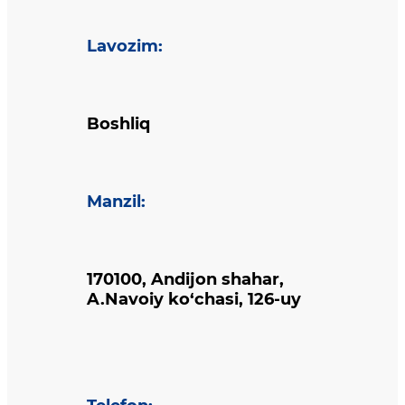
Lavozim
:
Boshliq
Manzil
:
170100, Andijon shahar,
A.Navoiy ko‘chasi, 126-uy