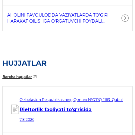
AHOLINI FAVQULODDA VAZIYATLARDA TO'G'RI
HARAKAT QILISHGA O'RGATUVCHI FOYDALI
HAVOLALAR
HUJJATLAR
Barcha hujjatlar
O‘zbekiston Respublikasining Qonuni №O‘RQ-1163. Qabul
qilingan sana 07.08.2026. Kuchga kirish sanasi 08.11.2026
Rieltorlik faoliyati to‘g‘risida
7.8.2026