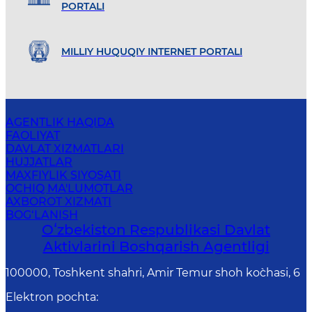
PORTALI
MILLIY HUQUQIY INTERNET PORTALI
AGENTLIK HAQIDA
FAOLIYAT
DAVLAT XIZMATLARI
HUJJATLAR
MAXFIYLIK SIYOSATI
OCHIQ MA'LUMOTLAR
AXBOROT XIZMATI
BOG‘LANISH
Oʻzbekiston Respublikasi Davlat
Aktivlarini Boshqarish Agentligi
100000, Toshkent shahri, Amir Temur shoh ko`chasi, 6
Elektron pochta
: