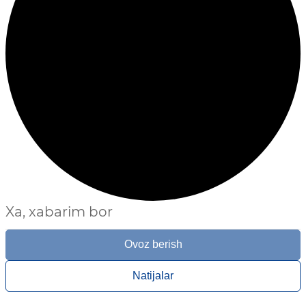
Xa, xabarim bor
Ovoz berish
Natijalar