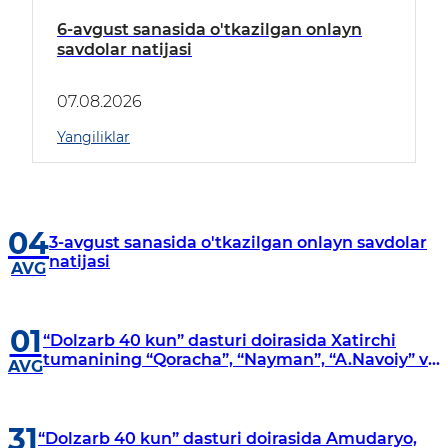
6-avgust sanasida o'tkazilgan onlayn
savdolar natijasi
07.08.2026
Yangiliklar
04
3-avgust sanasida o'tkazilgan onlayn savdolar
natijasi
AVG
01
“Dolzarb 40 kun” dasturi doirasida Xatirchi
tumanining “Qoracha”, “Nayman”, “A.Navoiy” va
AVG
“Damariq” mahallalarida manzilli o‘rganishlar
olib borildi
31
“Dolzarb 40 kun” dasturi doirasida Amudaryo,