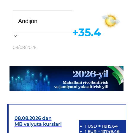
Davlat dasturi
+35.4
Ob-havo
08/08/2026
08.08.2026 dan
MB valyuta kurslari
1
USD
=
11915.64
1
EUR
=
13749.46