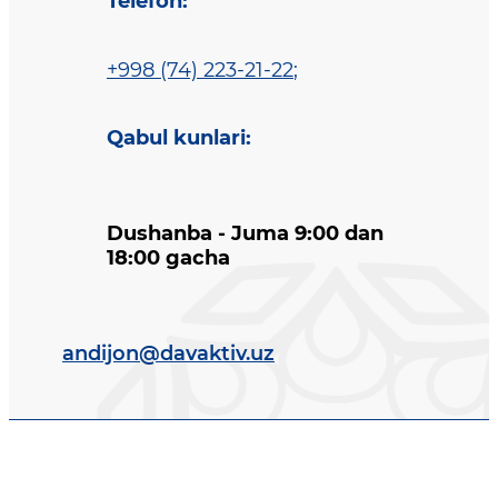
Telefon
:
+998 (74) 223-21-22
;
Qabul kunlari
:
Dushanba - Juma 9:00 dan
18:00 gacha
andijon@davaktiv.uz