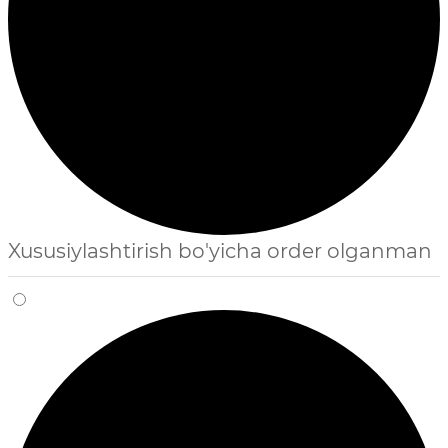
Xususiylashtirish bo'yicha order olganman