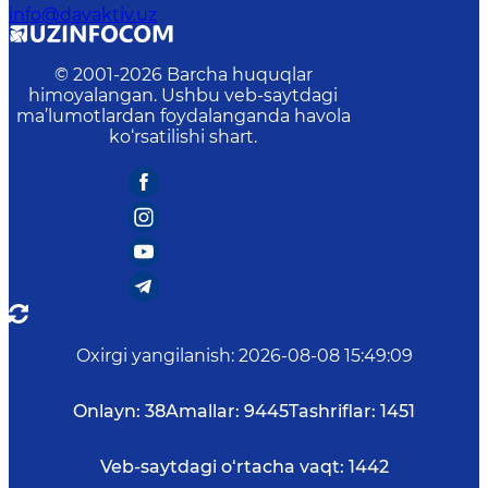
info@davaktiv.uz
© 2001-
2026
Barcha huquqlar
himoyalangan. Ushbu veb-saytdagi
ma’lumotlardan foydalanganda havola
ko‘rsatilishi shart.
Oxirgi yangilanish
:
2026-08-08 15:49:09
Onlayn:
38
Amallar:
9445
Tashriflar:
1451
Veb-saytdagi o‘rtacha vaqt:
1442