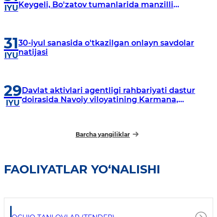
Keygeli, Bo'zatov tumanlarida manzilli
IYU
o‘rganishlar olib borildi
31
30-iyul sanasida o'tkazilgan onlayn savdolar
natijasi
IYU
29
Davlat aktivlari agentligi rahbariyati dastur
doirasida Navoiy viloyatining Karmana,
IYU
Navbahor, Xatirchi va Nurota tumanlarida
o‘rganish o‘tkazmoqda
Barcha yangiliklar
FAOLIYATLAR YO‘NALISHI