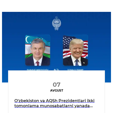
07
AVGUST
O‘zbekiston va AQSh Prezidentlari ikki
tomonlama munosabatlarni yanada
mustahkamlash istiqbollarini