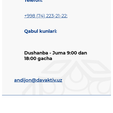
Telefon
:
+998 (74) 223-21-22
;
Qabul kunlari
:
Dushanba - Juma 9:00 dan
18:00 gacha
andijon@davaktiv.uz