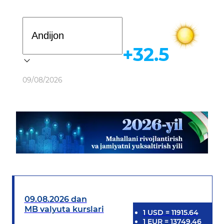
Davlat dasturi
+32.5
Ob-havo
09/08/2026
09.08.2026 dan
MB valyuta kurslari
1
USD
=
11915.64
1
EUR
=
13749.46