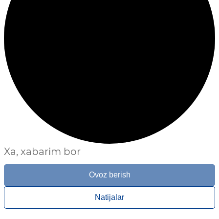
Xa, xabarim bor
Ovoz berish
Natijalar