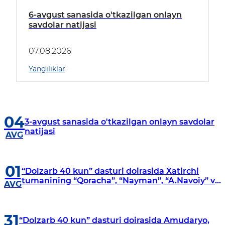
6-avgust sanasida o'tkazilgan onlayn
savdolar natijasi
07.08.2026
Yangiliklar
04
3-avgust sanasida o'tkazilgan onlayn savdolar
natijasi
AVG
01
“Dolzarb 40 kun” dasturi doirasida Xatirchi
tumanining “Qoracha”, “Nayman”, “A.Navoiy” va
AVG
“Damariq” mahallalarida manzilli o‘rganishlar
olib borildi
31
“Dolzarb 40 kun” dasturi doirasida Amudaryo,