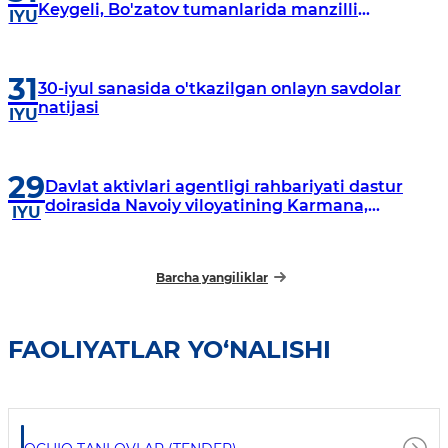
Keygeli, Bo'zatov tumanlarida manzilli
IYU
o‘rganishlar olib borildi
31
30-iyul sanasida o'tkazilgan onlayn savdolar
natijasi
IYU
29
Davlat aktivlari agentligi rahbariyati dastur
doirasida Navoiy viloyatining Karmana,
IYU
Navbahor, Xatirchi va Nurota tumanlarida
o‘rganish o‘tkazmoqda
Barcha yangiliklar
FAOLIYATLAR YO‘NALISHI