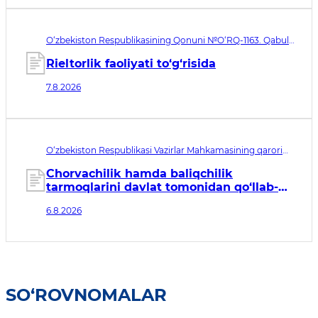
O‘zbekiston Respublikasining Qonuni №O‘RQ-1163. Qabul
qilingan sana 07.08.2026. Kuchga kirish sanasi 08.11.2026
Rieltorlik faoliyati to‘g‘risida
7.8.2026
O‘zbekiston Respublikasi Vazirlar Mahkamasining qarori
№435. Qabul qilingan sana 06.08.2026. Kuchga kirish
sanasi 07.08.2026
Chorvachilik hamda baliqchilik
tarmoqlarini davlat tomonidan qo‘llab-
quvvatlashning qo‘shimcha chora-
6.8.2026
tadbirlari to‘g‘risida
SO‘ROVNOMALAR