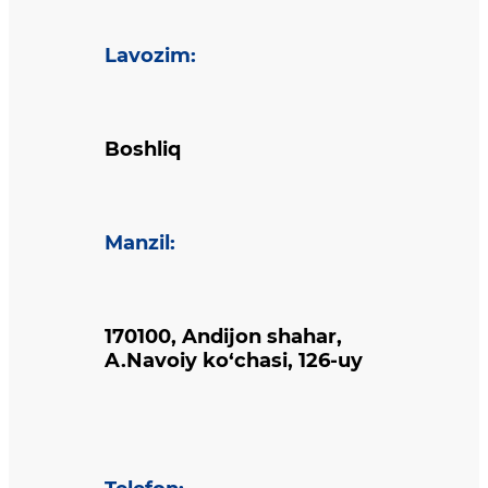
Lavozim
:
Boshliq
Manzil
:
170100, Andijon shahar,
A.Navoiy ko‘chasi, 126-uy