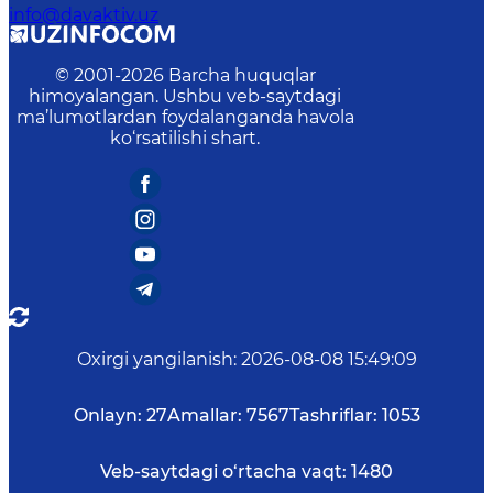
info@davaktiv.uz
© 2001-
2026
Barcha huquqlar
himoyalangan. Ushbu veb-saytdagi
ma’lumotlardan foydalanganda havola
ko‘rsatilishi shart.
Oxirgi yangilanish
:
2026-08-08 15:49:09
Onlayn:
27
Amallar:
7567
Tashriflar:
1053
Veb-saytdagi o‘rtacha vaqt:
1480