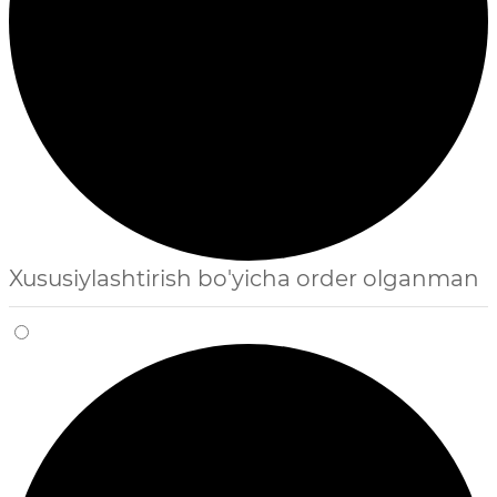
Xususiylashtirish bo'yicha order olganman