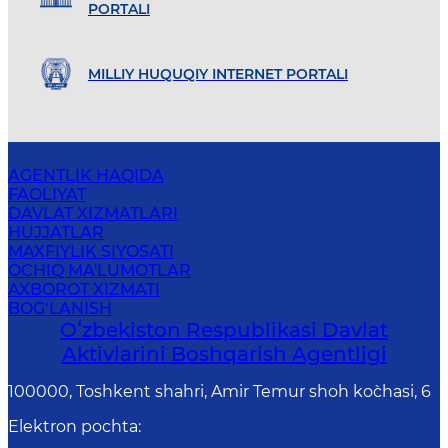
PORTALI
MILLIY HUQUQIY INTERNET PORTALI
AGENTLIK HAQIDA
FAOLIYAT
DAVLAT XIZMATLARI
HUJJATLAR
MAXFIYLIK SIYOSATI
OCHIQ MA'LUMOTLAR
AXBOROT XIZMATI
BOG‘LANISH
Oʻzbekiston Respublikasi Davlat
Aktivlarini Boshqarish Agentligi
100000, Toshkent shahri, Amir Temur shoh ko`chasi, 6
Elektron pochta
: