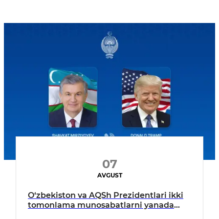
07
AVGUST
O‘zbekiston va AQSh Prezidentlari ikki
tomonlama munosabatlarni yanada
mustahkamlash istiqbollarini