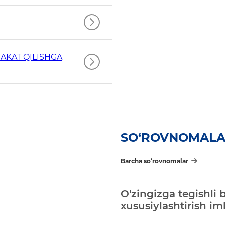
AKAT QILISHGA
SO‘ROVNOMAL
Barcha so‘rovnomalar
O'zingizga tegishli 
xususiylashtirish i