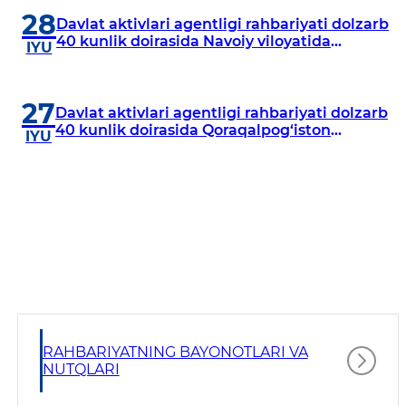
28
Davlat aktivlari agentligi rahbariyati dolzarb
40 kunlik doirasida Navoiy viloyatida
IYU
o‘rganish o‘tkazdi
27
Davlat aktivlari agentligi rahbariyati dolzarb
40 kunlik doirasida Qoraqalpog‘iston
IYU
Respublikasida o‘rganish o‘tkazmoqda
RAHBARIYATNING BAYONOTLARI VA
NUTQLARI