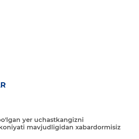
AR
bo'lgan yer uchastkangizni
mkoniyati mavjudligidan xabardormisiz