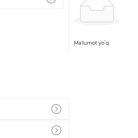
Maʼlumot yoʻq