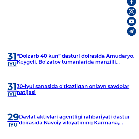
31
“Dolzarb 40 kun” dasturi doirasida Amudaryo,
Keygeli, Bo'zatov tumanlarida manzilli
IYU
o‘rganishlar olib borildi
31
30-iyul sanasida o'tkazilgan onlayn savdolar
natijasi
IYU
29
Davlat aktivlari agentligi rahbariyati dastur
doirasida Navoiy viloyatining Karmana,
IYU
Navbahor, Xatirchi va Nurota tumanlarida
o‘rganish o‘tkazmoqda