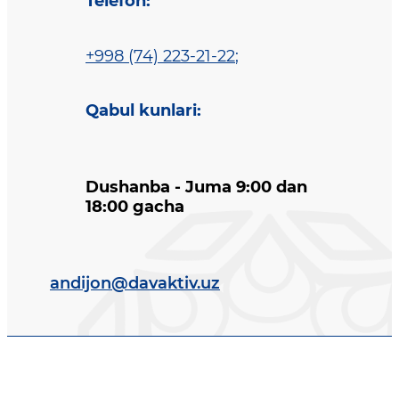
Telefon
:
+998 (74) 223-21-22
;
Qabul kunlari
:
Dushanba - Juma 9:00 dan
18:00 gacha
andijon@davaktiv.uz