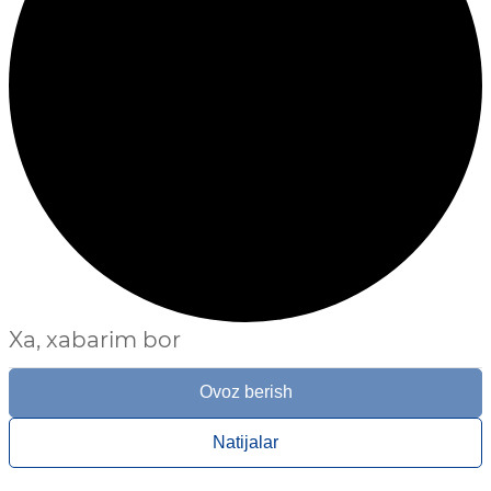
Xa, xabarim bor
Ovoz berish
Natijalar