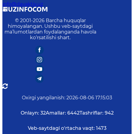
info@davaktiv.uz
© 2001-
2026
Barcha huquqlar
himoyalangan. Ushbu veb-saytdagi
ma’lumotlardan foydalanganda havola
ko‘rsatilishi shart.
Oxirgi yangilanish
:
2026-08-06 17:15:03
Onlayn:
32
Amallar:
6442
Tashriflar:
942
Veb-saytdagi o‘rtacha vaqt:
1473