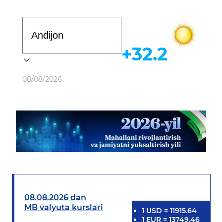
Davlat dasturi
+32.2
Ob-havo
08/08/2026
08.08.2026 dan
MB valyuta kurslari
1
USD
=
11915.64
1
EUR
=
13749.46