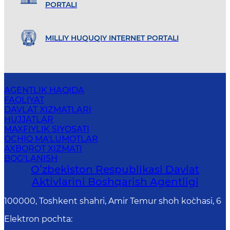
PORTALI
MILLIY HUQUQIY INTERNET PORTALI
AGENTLIK HAQIDA
FAOLIYAT
DAVLAT XIZMATLARI
HUJJATLAR
MAXFIYLIK SIYOSATI
OCHIQ MA'LUMOTLAR
AXBOROT XIZMATI
BOG‘LANISH
Oʻzbekiston Respublikasi Davlat
Aktivlarini Boshqarish Agentligi
100000, Toshkent shahri, Amir Temur shoh ko`chasi, 6
Elektron pochta
: