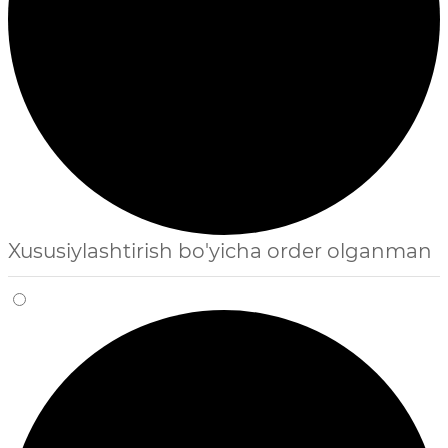
Xususiylashtirish bo'yicha order olganman