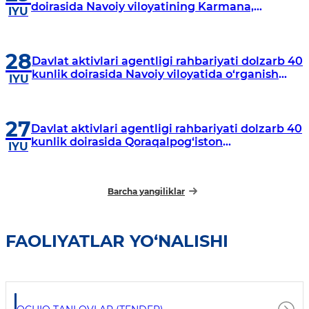
doirasida Navoiy viloyatining Karmana,
IYU
Navbahor, Xatirchi va Nurota tumanlarida
o‘rganish o‘tkazmoqda
28
Davlat aktivlari agentligi rahbariyati dolzarb 40
kunlik doirasida Navoiy viloyatida o‘rganish
IYU
o‘tkazdi
27
Davlat aktivlari agentligi rahbariyati dolzarb 40
kunlik doirasida Qoraqalpog‘iston
IYU
Respublikasida o‘rganish o‘tkazmoqda
Barcha yangiliklar
FAOLIYATLAR YO‘NALISHI