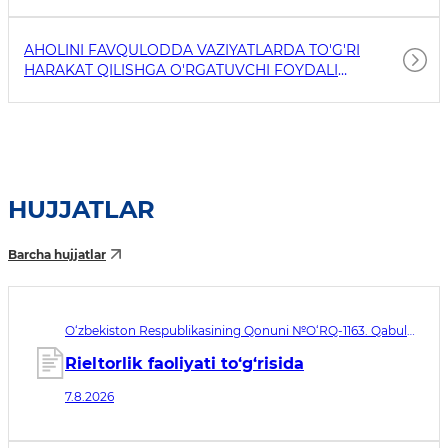
AHOLINI FAVQULODDA VAZIYATLARDA TO'G'RI
HARAKAT QILISHGA O'RGATUVCHI FOYDALI
HAVOLALAR
HUJJATLAR
Barcha hujjatlar
O‘zbekiston Respublikasining Qonuni №O‘RQ-1163. Qabul
qilingan sana 07.08.2026. Kuchga kirish sanasi 08.11.2026
Rieltorlik faoliyati to‘g‘risida
7.8.2026