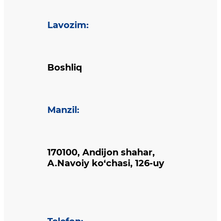
Lavozim
:
Boshliq
Manzil
:
170100, Andijon shahar,
A.Navoiy ko‘chasi, 126-uy