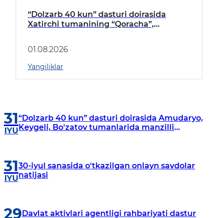
“Dolzarb 40 kun” dasturi doirasida
Xatirchi tumanining “Qoracha”,
“Nayman”, “A.Navoiy” va “Damariq”
mahallalarida manzilli o‘rganishlar olib
01.08.2026
borildi
Yangiliklar
31
“Dolzarb 40 kun” dasturi doirasida Amudaryo,
Keygeli, Bo'zatov tumanlarida manzilli
IYU
o‘rganishlar olib borildi
31
30-iyul sanasida o'tkazilgan onlayn savdolar
natijasi
IYU
29
Davlat aktivlari agentligi rahbariyati dastur