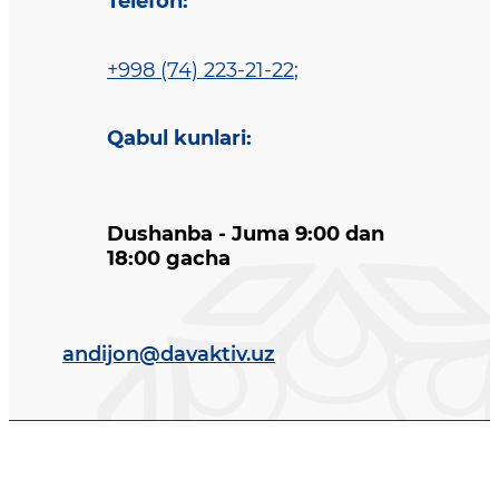
Telefon
:
+998 (74) 223-21-22
;
Qabul kunlari
:
Dushanba - Juma 9:00 dan
18:00 gacha
andijon@davaktiv.uz