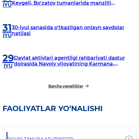
Keygeli, Bo'zatov tumanlarida manzilli
IYU
o‘rganishlar olib borildi
31
30-iyul sanasida o'tkazilgan onlayn savdolar
natijasi
IYU
29
Davlat aktivlari agentligi rahbariyati dastur
doirasida Navoiy viloyatining Karmana,
IYU
Navbahor, Xatirchi va Nurota tumanlarida
o‘rganish o‘tkazmoqda
Barcha yangiliklar
FAOLIYATLAR YO‘NALISHI