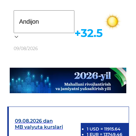
Davlat dasturi
+32.5
Ob-havo
09/08/2026
09.08.2026 dan
MB valyuta kurslari
1
USD
=
11915.64
1
EUR
=
13749.46