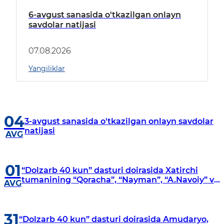
6-avgust sanasida o'tkazilgan onlayn
savdolar natijasi
07.08.2026
Yangiliklar
04
3-avgust sanasida o'tkazilgan onlayn savdolar
natijasi
AVG
01
“Dolzarb 40 kun” dasturi doirasida Xatirchi
tumanining “Qoracha”, “Nayman”, “A.Navoiy” va
AVG
“Damariq” mahallalarida manzilli o‘rganishlar
olib borildi
31
“Dolzarb 40 kun” dasturi doirasida Amudaryo,