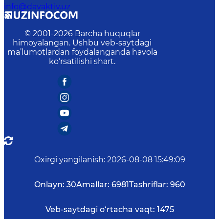
info@davaktiv.uz
© 2001-
2026
Barcha huquqlar
himoyalangan. Ushbu veb-saytdagi
ma’lumotlardan foydalanganda havola
ko‘rsatilishi shart.
Oxirgi yangilanish
:
2026-08-08 15:49:09
Onlayn:
30
Amallar:
6981
Tashriflar:
960
Veb-saytdagi o‘rtacha vaqt:
1475