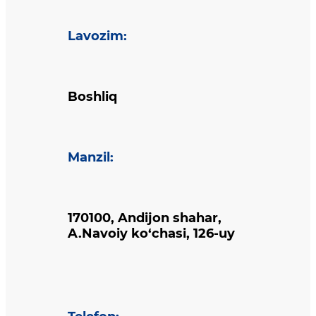
Lavozim
:
Boshliq
Manzil
:
170100, Andijon shahar,
A.Navoiy ko‘chasi, 126-uy