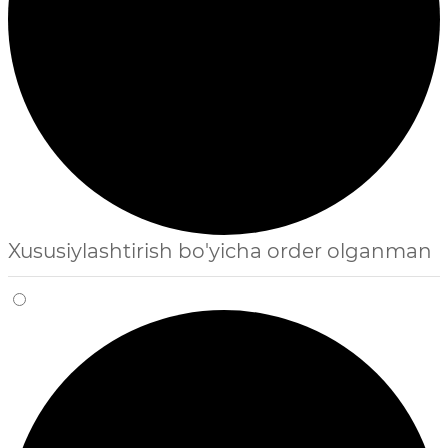
Xususiylashtirish bo'yicha order olganman