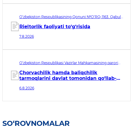
O‘zbekiston Respublikasining Qonuni №O‘RQ-1163. Qabul
qilingan sana 07.08.2026. Kuchga kirish sanasi 08.11.2026
Rieltorlik faoliyati to‘g‘risida
7.8.2026
O‘zbekiston Respublikasi Vazirlar Mahkamasining qarori
№435. Qabul qilingan sana 06.08.2026. Kuchga kirish
sanasi 07.08.2026
Chorvachilik hamda baliqchilik
tarmoqlarini davlat tomonidan qo‘llab-
quvvatlashning qo‘shimcha chora-
6.8.2026
tadbirlari to‘g‘risida
SO‘ROVNOMALAR