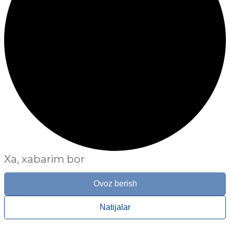
Xa, xabarim bor
Ovoz berish
Natijalar