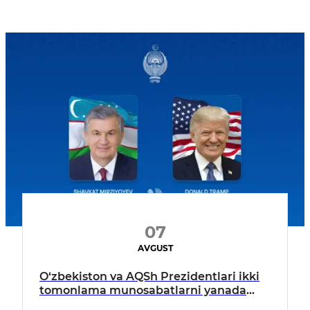
07
AVGUST
O‘zbekiston va AQSh Prezidentlari ikki
tomonlama munosabatlarni yanada
mustahkamlash istiqbollarini