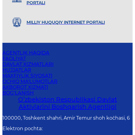
PORTALI
MILLIY HUQUQIY INTERNET PORTALI
AGENTLIK HAQIDA
FAOLIYAT
DAVLAT XIZMATLARI
HUJJATLAR
MAXFIYLIK SIYOSATI
OCHIQ MA'LUMOTLAR
AXBOROT XIZMATI
BOG‘LANISH
Oʻzbekiston Respublikasi Davlat
Aktivlarini Boshqarish Agentligi
100000, Toshkent shahri, Amir Temur shoh ko`chasi, 6
Elektron pochta
: