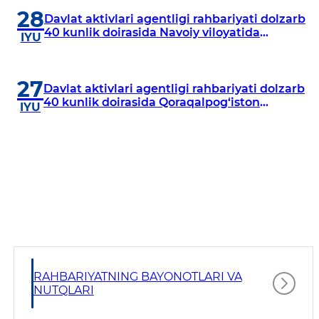
28
Davlat aktivlari agentligi rahbariyati dolzarb
40 kunlik doirasida Navoiy viloyatida
IYU
o‘rganish o‘tkazdi
27
Davlat aktivlari agentligi rahbariyati dolzarb
40 kunlik doirasida Qoraqalpog‘iston
IYU
Respublikasida o‘rganish o‘tkazmoqda
RAHBARIYATNING BAYONOTLARI VA
NUTQLARI