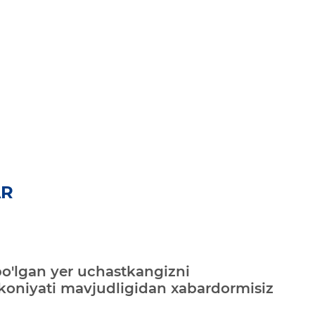
AR
bo'lgan yer uchastkangizni
mkoniyati mavjudligidan xabardormisiz