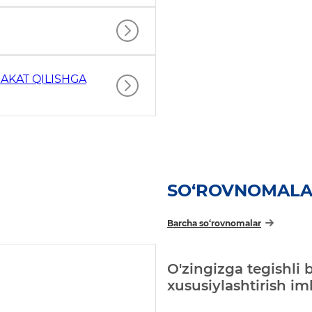
AKAT QILISHGA
SO‘ROVNOMAL
Barcha so‘rovnomalar
O'zingizga tegishli 
xususiylashtirish i