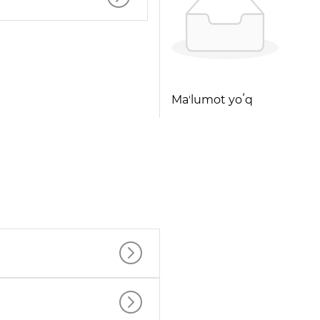
Maʼlumot yoʻq