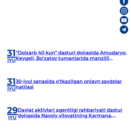
31
“Dolzarb 40 kun” dasturi doirasida Amudaryo,
Keygeli, Bo'zatov tumanlarida manzilli
IYU
o‘rganishlar olib borildi
31
30-iyul sanasida o'tkazilgan onlayn savdolar
natijasi
IYU
29
Davlat aktivlari agentligi rahbariyati dastur
doirasida Navoiy viloyatining Karmana,
IYU
Navbahor, Xatirchi va Nurota tumanlarida
o‘rganish o‘tkazmoqda