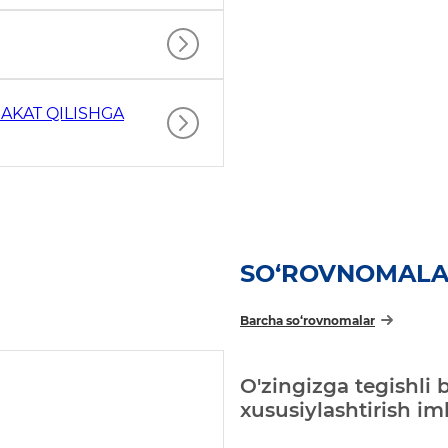
AKAT QILISHGA
SO‘ROVNOMAL
Barcha so‘rovnomalar
O'zingizga tegishli 
xususiylashtirish i