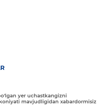
AR
bo'lgan yer uchastkangizni
mkoniyati mavjudligidan xabardormisiz