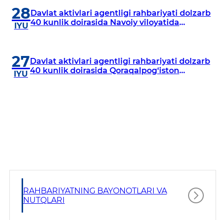
28
Davlat aktivlari agentligi rahbariyati dolzarb
40 kunlik doirasida Navoiy viloyatida
IYU
o‘rganish o‘tkazdi
27
Davlat aktivlari agentligi rahbariyati dolzarb
40 kunlik doirasida Qoraqalpog‘iston
IYU
Respublikasida o‘rganish o‘tkazmoqda
RAHBARIYATNING BAYONOTLARI VA
NUTQLARI