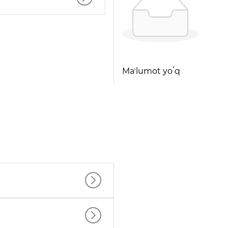
Maʼlumot yoʻq