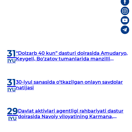
31
“Dolzarb 40 kun” dasturi doirasida Amudaryo,
Keygeli, Bo'zatov tumanlarida manzilli
IYU
o‘rganishlar olib borildi
31
30-iyul sanasida o'tkazilgan onlayn savdolar
natijasi
IYU
29
Davlat aktivlari agentligi rahbariyati dastur
doirasida Navoiy viloyatining Karmana,
IYU
Navbahor, Xatirchi va Nurota tumanlarida
o‘rganish o‘tkazmoqda