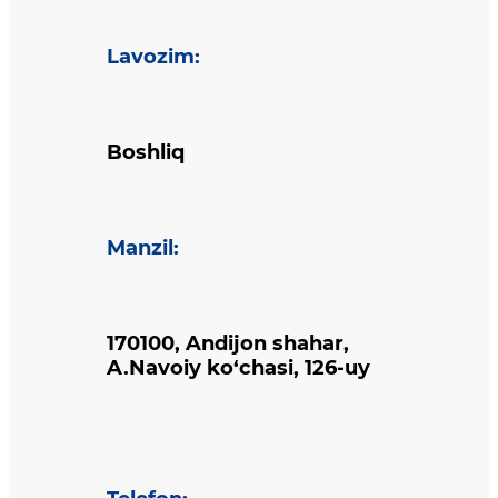
Lavozim
:
Boshliq
Manzil
:
170100, Andijon shahar,
A.Navoiy ko‘chasi, 126-uy