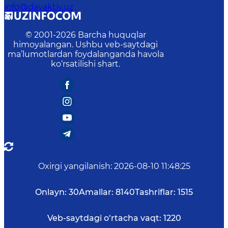
info@davaktiv.uz
© 2001-
2026
Barcha huquqlar
himoyalangan. Ushbu veb-saytdagi
ma’lumotlardan foydalanganda havola
ko‘rsatilishi shart.
Oxirgi yangilanish
:
2026-08-10 11:48:25
Onlayn:
30
Amallar:
8140
Tashriflar:
1515
Veb-saytdagi o‘rtacha vaqt:
1220