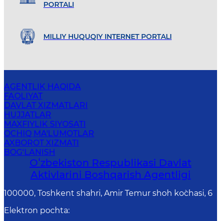
PORTALI
MILLIY HUQUQIY INTERNET PORTALI
AGENTLIK HAQIDA
FAOLIYAT
DAVLAT XIZMATLARI
HUJJATLAR
MAXFIYLIK SIYOSATI
OCHIQ MA'LUMOTLAR
AXBOROT XIZMATI
BOG‘LANISH
Oʻzbekiston Respublikasi Davlat
Aktivlarini Boshqarish Agentligi
100000, Toshkent shahri, Amir Temur shoh ko`chasi, 6
Elektron pochta
: