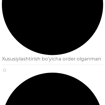
Xususiylashtirish bo'yicha order olganman