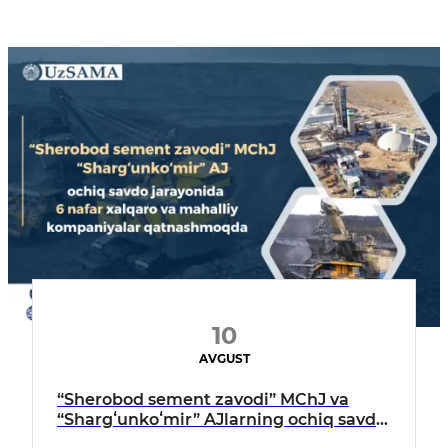
10
AVGUST
“Sherobod sement zavodi” MChJ va
“Shargʻunkoʻmir” AJlarning ochiq savdo
jarayonida 6 nafar xalqaro va mahalliy