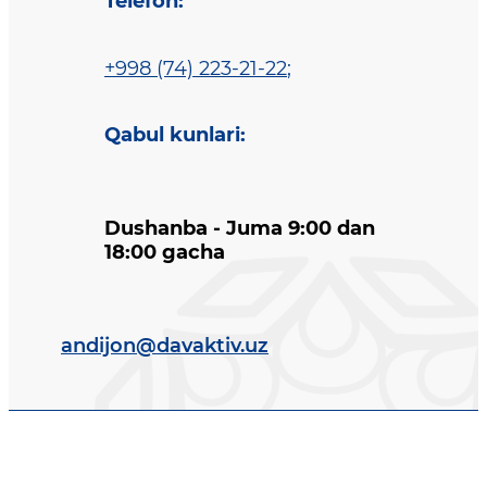
Telefon
:
+998 (74) 223-21-22
;
Qabul kunlari
:
Dushanba - Juma 9:00 dan
18:00 gacha
andijon@davaktiv.uz