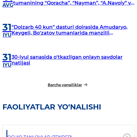
tumanining “Qoracha”, “Nayman”, “A.Navoiy” va
AVG
“Damariq” mahallalarida manzilli o‘rganishlar
olib borildi
31
“Dolzarb 40 kun” dasturi doirasida Amudaryo,
Keygeli, Bo'zatov tumanlarida manzilli
IYU
o‘rganishlar olib borildi
31
30-iyul sanasida o'tkazilgan onlayn savdolar
natijasi
IYU
Barcha yangiliklar
FAOLIYATLAR YO‘NALISHI