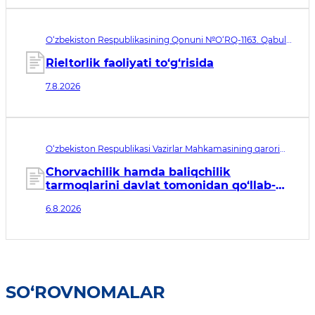
O‘zbekiston Respublikasining Qonuni №O‘RQ-1163. Qabul
qilingan sana 07.08.2026. Kuchga kirish sanasi 08.11.2026
Rieltorlik faoliyati to‘g‘risida
7.8.2026
O‘zbekiston Respublikasi Vazirlar Mahkamasining qarori
№435. Qabul qilingan sana 06.08.2026. Kuchga kirish
sanasi 07.08.2026
Chorvachilik hamda baliqchilik
tarmoqlarini davlat tomonidan qo‘llab-
quvvatlashning qo‘shimcha chora-
6.8.2026
tadbirlari to‘g‘risida
SO‘ROVNOMALAR