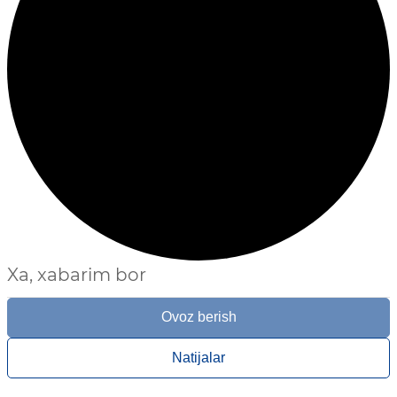
Xa, xabarim bor
Ovoz berish
Natijalar