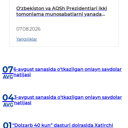
O‘zbekiston va AQSh Prezidentlari ikki
tomonlama munosabatlarni yanada
mustahkamlash istiqbollarini
muhokama qildilar
07.08.2026
Yangiliklar
07
6-avgust sanasida o'tkazilgan onlayn savdolar
natijasi
AVG
04
3-avgust sanasida o'tkazilgan onlayn savdolar
natijasi
AVG
01
“Dolzarb 40 kun” dasturi doirasida Xatirchi