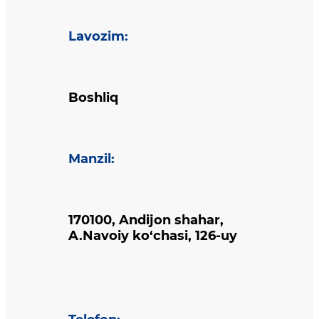
Lavozim
:
Boshliq
Manzil
:
170100, Andijon shahar,
A.Navoiy ko‘chasi, 126-uy