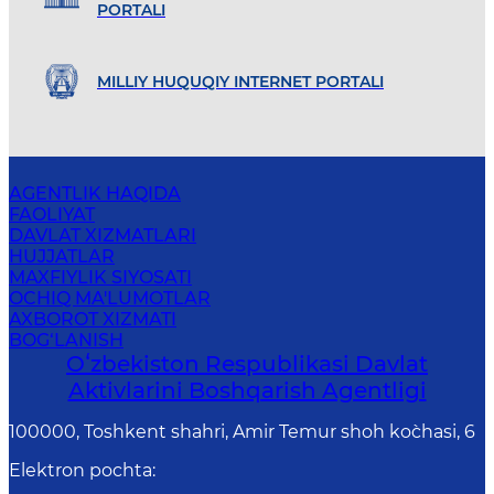
PORTALI
MILLIY HUQUQIY INTERNET PORTALI
AGENTLIK HAQIDA
FAOLIYAT
DAVLAT XIZMATLARI
HUJJATLAR
MAXFIYLIK SIYOSATI
OCHIQ MA'LUMOTLAR
AXBOROT XIZMATI
BOG‘LANISH
Oʻzbekiston Respublikasi Davlat
Aktivlarini Boshqarish Agentligi
100000, Toshkent shahri, Amir Temur shoh ko`chasi, 6
Elektron pochta
: