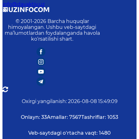
info@davaktiv.uz
© 2001-
2026
Barcha huquqlar
himoyalangan. Ushbu veb-saytdagi
ma’lumotlardan foydalanganda havola
ko‘rsatilishi shart.
Oxirgi yangilanish
:
2026-08-08 15:49:09
Onlayn:
33
Amallar:
7567
Tashriflar:
1053
Veb-saytdagi o‘rtacha vaqt:
1480