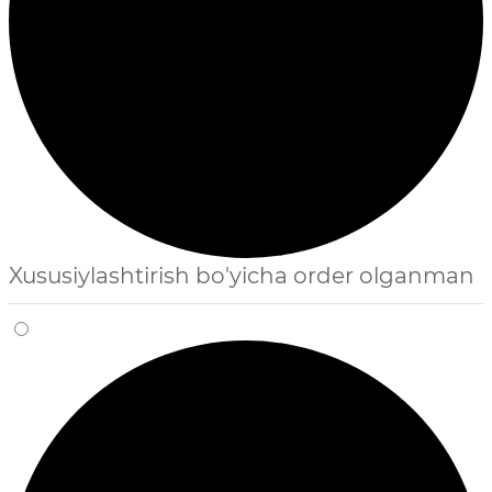
Xususiylashtirish bo'yicha order olganman