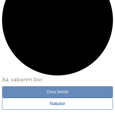
Xa, xabarim bor
Ovoz berish
Natijalar