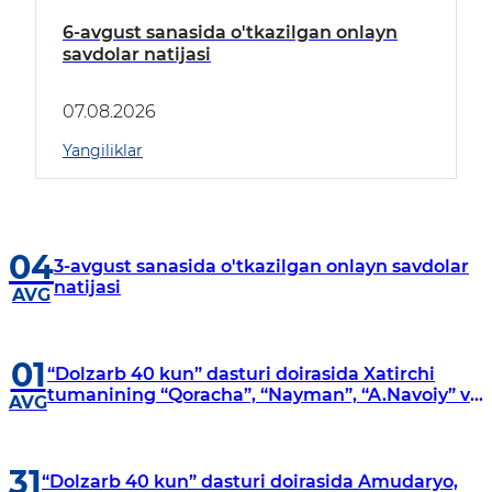
6-avgust sanasida o'tkazilgan onlayn
savdolar natijasi
07.08.2026
Yangiliklar
04
3-avgust sanasida o'tkazilgan onlayn savdolar
natijasi
AVG
01
“Dolzarb 40 kun” dasturi doirasida Xatirchi
tumanining “Qoracha”, “Nayman”, “A.Navoiy” va
AVG
“Damariq” mahallalarida manzilli o‘rganishlar
olib borildi
31
“Dolzarb 40 kun” dasturi doirasida Amudaryo,