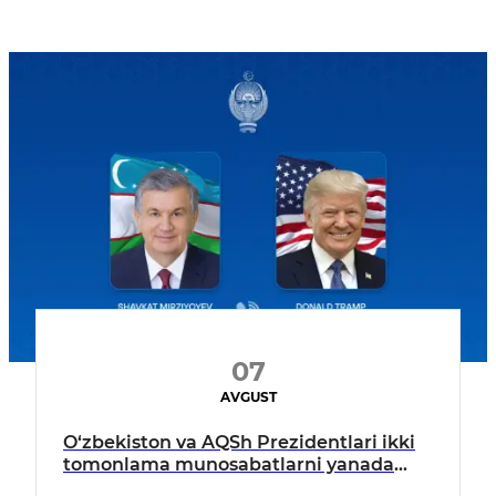
07
AVGUST
O‘zbekiston va AQSh Prezidentlari ikki
tomonlama munosabatlarni yanada
mustahkamlash istiqbollarini