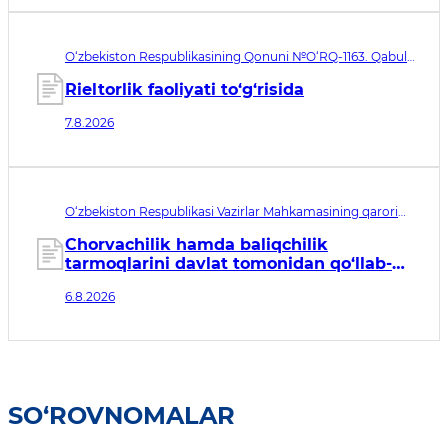
O‘zbekiston Respublikasining Qonuni №O‘RQ-1163. Qabul
qilingan sana 07.08.2026. Kuchga kirish sanasi 08.11.2026
Rieltorlik faoliyati to‘g‘risida
7.8.2026
O‘zbekiston Respublikasi Vazirlar Mahkamasining qarori
№435. Qabul qilingan sana 06.08.2026. Kuchga kirish
sanasi 07.08.2026
Chorvachilik hamda baliqchilik
tarmoqlarini davlat tomonidan qo‘llab-
quvvatlashning qo‘shimcha chora-
6.8.2026
tadbirlari to‘g‘risida
SO‘ROVNOMALAR