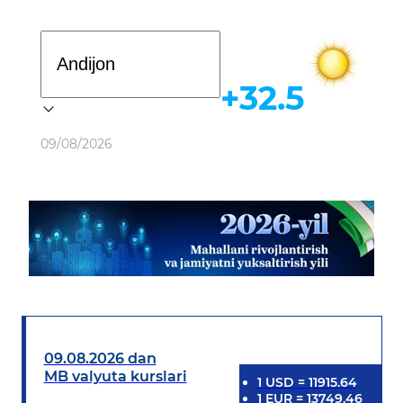
Davlat dasturi
+32.5
Ob-havo
09/08/2026
09.08.2026 dan
MB valyuta kurslari
1
USD
=
11915.64
1
EUR
=
13749.46