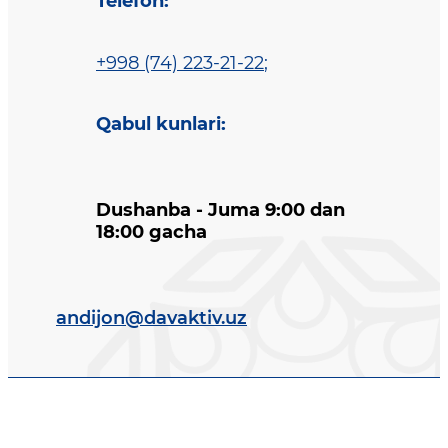
Telefon
:
+998 (74) 223-21-22
;
Qabul kunlari
:
Dushanba - Juma 9:00 dan
18:00 gacha
andijon@davaktiv.uz