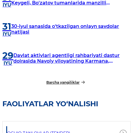
Keygeli, Bo'zatov tumanlarida manzilli
IYU
o‘rganishlar olib borildi
31
30-iyul sanasida o'tkazilgan onlayn savdolar
natijasi
IYU
29
Davlat aktivlari agentligi rahbariyati dastur
doirasida Navoiy viloyatining Karmana,
IYU
Navbahor, Xatirchi va Nurota tumanlarida
o‘rganish o‘tkazmoqda
Barcha yangiliklar
FAOLIYATLAR YO‘NALISHI