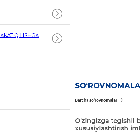
AKAT QILISHGA
SO‘ROVNOMAL
Barcha so‘rovnomalar
O'zingizga tegishli 
xususiylashtirish i