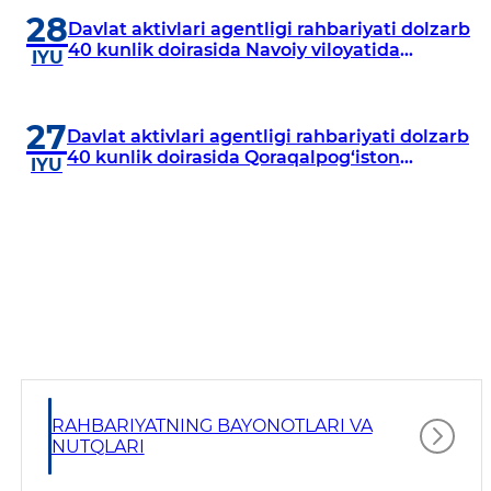
28
Davlat aktivlari agentligi rahbariyati dolzarb
40 kunlik doirasida Navoiy viloyatida
IYU
o‘rganish o‘tkazdi
27
Davlat aktivlari agentligi rahbariyati dolzarb
40 kunlik doirasida Qoraqalpog‘iston
IYU
Respublikasida o‘rganish o‘tkazmoqda
RAHBARIYATNING BAYONOTLARI VA
NUTQLARI