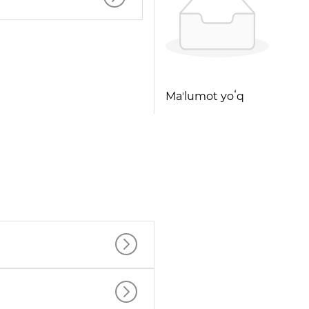
Maʼlumot yoʻq