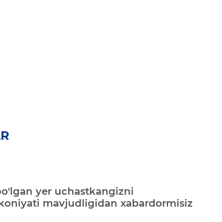
AR
bo'lgan yer uchastkangizni
mkoniyati mavjudligidan xabardormisiz