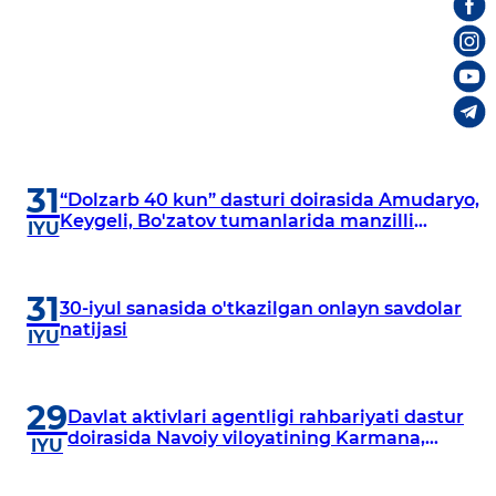
31
“Dolzarb 40 kun” dasturi doirasida Amudaryo,
Keygeli, Bo'zatov tumanlarida manzilli
IYU
o‘rganishlar olib borildi
31
30-iyul sanasida o'tkazilgan onlayn savdolar
natijasi
IYU
29
Davlat aktivlari agentligi rahbariyati dastur
doirasida Navoiy viloyatining Karmana,
IYU
Navbahor, Xatirchi va Nurota tumanlarida
o‘rganish o‘tkazmoqda