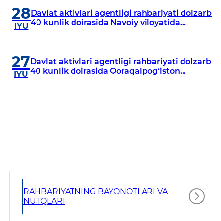
28
Davlat aktivlari agentligi rahbariyati dolzarb
40 kunlik doirasida Navoiy viloyatida
IYU
o‘rganish o‘tkazdi
27
Davlat aktivlari agentligi rahbariyati dolzarb
40 kunlik doirasida Qoraqalpog‘iston
IYU
Respublikasida o‘rganish o‘tkazmoqda
RAHBARIYATNING BAYONOTLARI VA
NUTQLARI