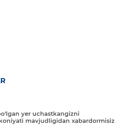
AR
bo'lgan yer uchastkangizni
mkoniyati mavjudligidan xabardormisiz