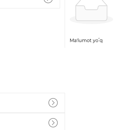
Maʼlumot yoʻq