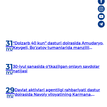
31
“Dolzarb 40 kun” dasturi doirasida Amudaryo,
Keygeli, Bo'zatov tumanlarida manzilli
IYU
o‘rganishlar olib borildi
31
30-iyul sanasida o'tkazilgan onlayn savdolar
natijasi
IYU
29
Davlat aktivlari agentligi rahbariyati dastur
doirasida Navoiy viloyatining Karmana,
IYU
Navbahor, Xatirchi va Nurota tumanlarida
o‘rganish o‘tkazmoqda