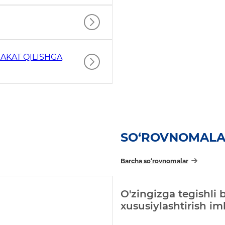
AKAT QILISHGA
SO‘ROVNOMAL
Barcha so‘rovnomalar
O'zingizga tegishli 
xususiylashtirish i