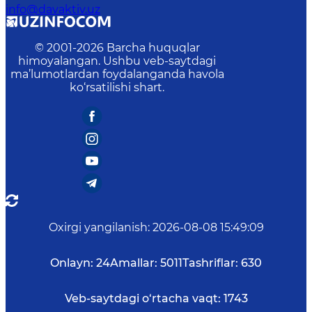
info@davaktiv.uz
© 2001-
2026
Barcha huquqlar
himoyalangan. Ushbu veb-saytdagi
ma’lumotlardan foydalanganda havola
ko‘rsatilishi shart.
Oxirgi yangilanish
:
2026-08-08 15:49:09
Onlayn:
24
Amallar:
5011
Tashriflar:
630
Veb-saytdagi o‘rtacha vaqt:
1743