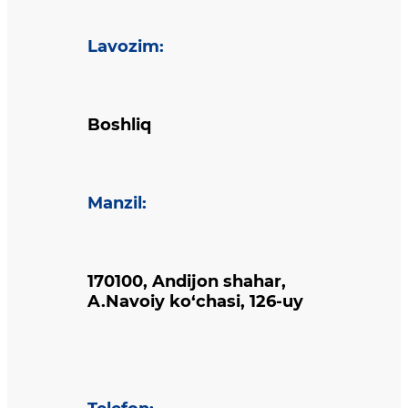
Lavozim
:
Boshliq
Manzil
:
170100, Andijon shahar,
A.Navoiy ko‘chasi, 126-uy