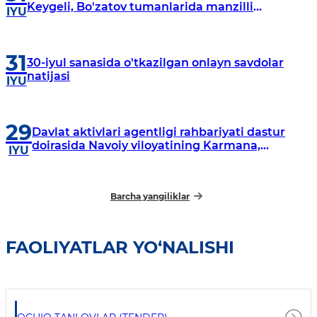
Keygeli, Bo'zatov tumanlarida manzilli
IYU
o‘rganishlar olib borildi
31
30-iyul sanasida o'tkazilgan onlayn savdolar
natijasi
IYU
29
Davlat aktivlari agentligi rahbariyati dastur
doirasida Navoiy viloyatining Karmana,
IYU
Navbahor, Xatirchi va Nurota tumanlarida
o‘rganish o‘tkazmoqda
Barcha yangiliklar
FAOLIYATLAR YO‘NALISHI