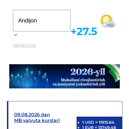
Davlat dasturi
+27.5
Ob-havo
09/08/2026
09.08.2026 dan
MB valyuta kurslari
1
USD
=
11915.64
1
EUR
=
13749.46