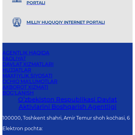
PORTALI
MILLIY HUQUQIY INTERNET PORTALI
AGENTLIK HAQIDA
FAOLIYAT
DAVLAT XIZMATLARI
HUJJATLAR
MAXFIYLIK SIYOSATI
OCHIQ MA'LUMOTLAR
AXBOROT XIZMATI
BOG‘LANISH
Oʻzbekiston Respublikasi Davlat
Aktivlarini Boshqarish Agentligi
100000, Toshkent shahri, Amir Temur shoh ko`chasi, 6
Elektron pochta
: