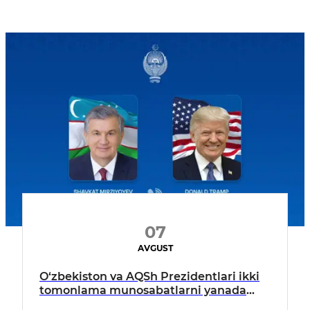
07
AVGUST
O‘zbekiston va AQSh Prezidentlari ikki
tomonlama munosabatlarni yanada
mustahkamlash istiqbollarini