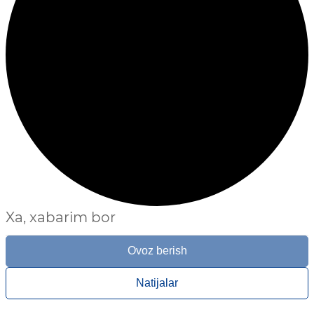
Xa, xabarim bor
Ovoz berish
Natijalar