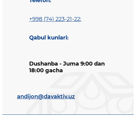
Telefon
:
+998 (74) 223-21-22
;
Qabul kunlari
:
Dushanba - Juma 9:00 dan
18:00 gacha
andijon@davaktiv.uz