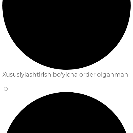
Xususiylashtirish bo'yicha order olganman