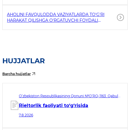
AHOLINI FAVQULODDA VAZIYATLARDA TO'G'RI
HARAKAT QILISHGA O'RGATUVCHI FOYDALI
HAVOLALAR
HUJJATLAR
Barcha hujjatlar
O‘zbekiston Respublikasining Qonuni №O‘RQ-1163. Qabul
qilingan sana 07.08.2026. Kuchga kirish sanasi 08.11.2026
Rieltorlik faoliyati to‘g‘risida
7.8.2026