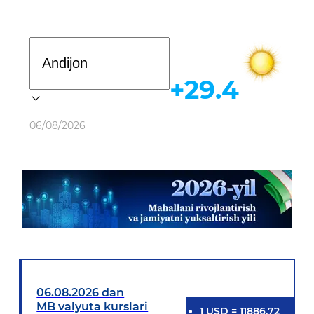
Davlat dasturi
+29.4
Ob-havo
06/08/2026
06.08.2026 dan
MB valyuta kurslari
1
USD
=
11886.72