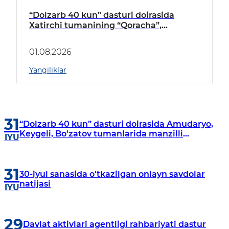
“Dolzarb 40 kun” dasturi doirasida
Xatirchi tumanining “Qoracha”,
“Nayman”, “A.Navoiy” va “Damariq”
mahallalarida manzilli o‘rganishlar olib
01.08.2026
borildi
Yangiliklar
31
“Dolzarb 40 kun” dasturi doirasida Amudaryo,
Keygeli, Bo'zatov tumanlarida manzilli
IYU
o‘rganishlar olib borildi
31
30-iyul sanasida o'tkazilgan onlayn savdolar
natijasi
IYU
29
Davlat aktivlari agentligi rahbariyati dastur