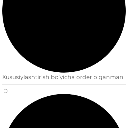
Xususiylashtirish bo'yicha order olganman