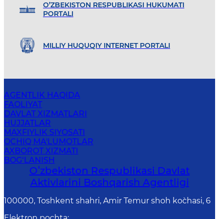
O’ZBEKISTON RESPUBLIKASI HUKUMATI
PORTALI
MILLIY HUQUQIY INTERNET PORTALI
AGENTLIK HAQIDA
FAOLIYAT
DAVLAT XIZMATLARI
HUJJATLAR
MAXFIYLIK SIYOSATI
OCHIQ MA'LUMOTLAR
AXBOROT XIZMATI
BOG‘LANISH
Oʻzbekiston Respublikasi Davlat
Aktivlarini Boshqarish Agentligi
100000, Toshkent shahri, Amir Temur shoh ko`chasi, 6
Elektron pochta
: