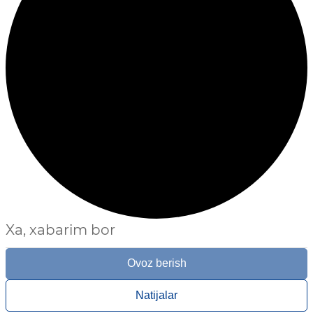
Xa, xabarim bor
Ovoz berish
Natijalar