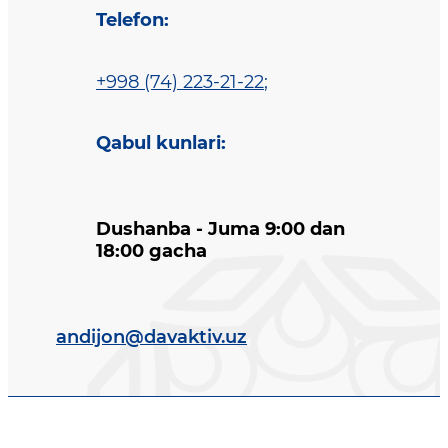
Telefon
:
+998 (74) 223-21-22
;
Qabul kunlari
:
Dushanba - Juma 9:00 dan
18:00 gacha
andijon@davaktiv.uz