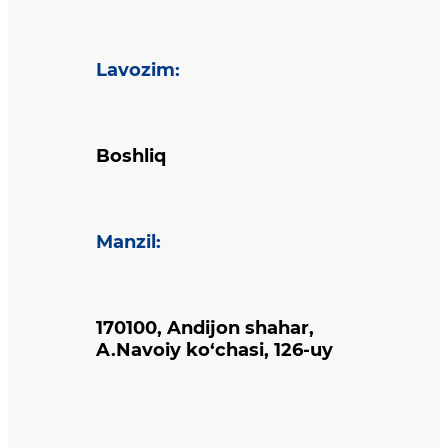
Lavozim
:
Boshliq
Manzil
:
170100, Andijon shahar,
A.Navoiy ko‘chasi, 126-uy