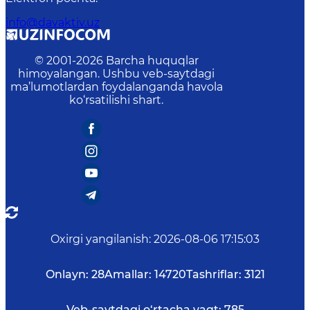
info@davaktiv.uz
© 2001-
2026
Barcha huquqlar
himoyalangan. Ushbu veb-saytdagi
ma’lumotlardan foydalanganda havola
ko‘rsatilishi shart.
Oxirgi yangilanish
:
2026-08-06 17:15:03
Onlayn:
28
Amallar:
14720
Tashriflar:
3121
Veb-saytdagi o‘rtacha vaqt:
785