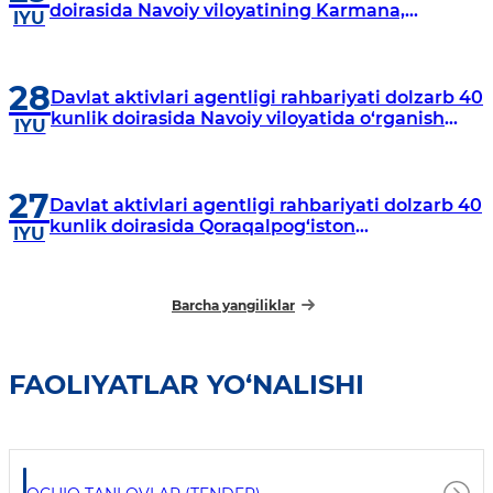
doirasida Navoiy viloyatining Karmana,
IYU
Navbahor, Xatirchi va Nurota tumanlarida
o‘rganish o‘tkazmoqda
28
Davlat aktivlari agentligi rahbariyati dolzarb 40
kunlik doirasida Navoiy viloyatida o‘rganish
IYU
o‘tkazdi
27
Davlat aktivlari agentligi rahbariyati dolzarb 40
kunlik doirasida Qoraqalpog‘iston
IYU
Respublikasida o‘rganish o‘tkazmoqda
Barcha yangiliklar
FAOLIYATLAR YO‘NALISHI