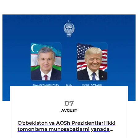
07
AVGUST
O‘zbekiston va AQSh Prezidentlari ikki
tomonlama munosabatlarni yanada
mustahkamlash istiqbollarini