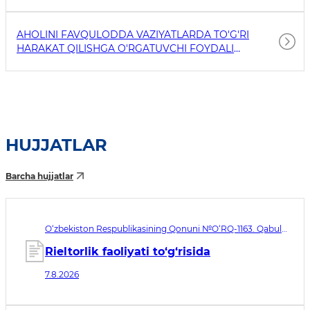
AHOLINI FAVQULODDA VAZIYATLARDA TO'G'RI
HARAKAT QILISHGA O'RGATUVCHI FOYDALI
HAVOLALAR
HUJJATLAR
Barcha hujjatlar
O‘zbekiston Respublikasining Qonuni №O‘RQ-1163. Qabul
qilingan sana 07.08.2026. Kuchga kirish sanasi 08.11.2026
Rieltorlik faoliyati to‘g‘risida
7.8.2026