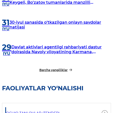
Keygeli, Bo'zatov tumanlarida manzilli
IYU
o‘rganishlar olib borildi
31
30-iyul sanasida o'tkazilgan onlayn savdolar
natijasi
IYU
29
Davlat aktivlari agentligi rahbariyati dastur
doirasida Navoiy viloyatining Karmana,
IYU
Navbahor, Xatirchi va Nurota tumanlarida
o‘rganish o‘tkazmoqda
Barcha yangiliklar
FAOLIYATLAR YO‘NALISHI