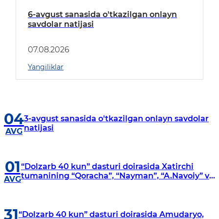
6-avgust sanasida o'tkazilgan onlayn
savdolar natijasi
07.08.2026
Yangiliklar
04
3-avgust sanasida o'tkazilgan onlayn savdolar
natijasi
AVG
01
“Dolzarb 40 kun” dasturi doirasida Xatirchi
tumanining “Qoracha”, “Nayman”, “A.Navoiy” va
AVG
“Damariq” mahallalarida manzilli o‘rganishlar
olib borildi
31
“Dolzarb 40 kun” dasturi doirasida Amudaryo,