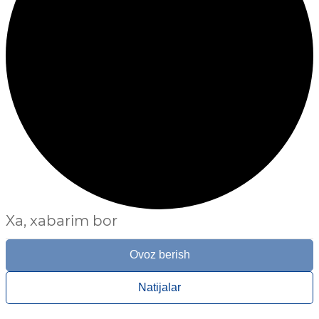
Xa, xabarim bor
Ovoz berish
Natijalar