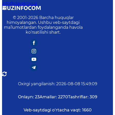
info@davaktiv.uz
© 2001-
2026
Barcha huquqlar
himoyalangan. Ushbu veb-saytdagi
ma’lumotlardan foydalanganda havola
ko‘rsatilishi shart.
Oxirgi yangilanish
:
2026-08-08 15:49:09
Onlayn:
23
Amallar:
2270
Tashriflar:
309
Veb-saytdagi o‘rtacha vaqt:
1660