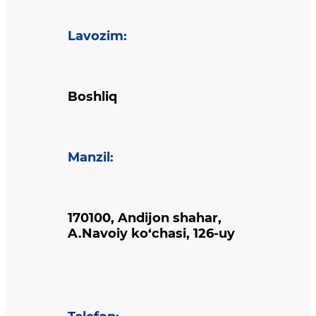
Lavozim
:
Boshliq
Manzil
:
170100, Andijon shahar,
A.Navoiy ko‘chasi, 126-uy