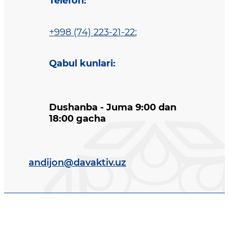
Telefon
:
+998 (74) 223-21-22
;
Qabul kunlari
:
Dushanba - Juma 9:00 dan
18:00 gacha
andijon@davaktiv.uz