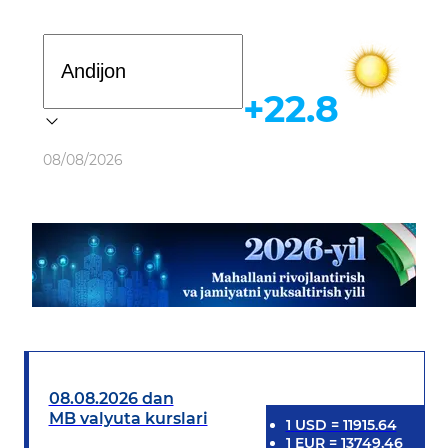
Davlat dasturi
+22.8
Ob-havo
08/08/2026
08.08.2026 dan
MB valyuta kurslari
1
USD
=
11915.64
1
EUR
=
13749.46