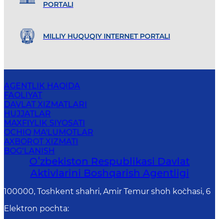
PORTALI
MILLIY HUQUQIY INTERNET PORTALI
AGENTLIK HAQIDA
FAOLIYAT
DAVLAT XIZMATLARI
HUJJATLAR
MAXFIYLIK SIYOSATI
OCHIQ MA'LUMOTLAR
AXBOROT XIZMATI
BOG‘LANISH
Oʻzbekiston Respublikasi Davlat
Aktivlarini Boshqarish Agentligi
100000, Toshkent shahri, Amir Temur shoh ko`chasi, 6
Elektron pochta
: