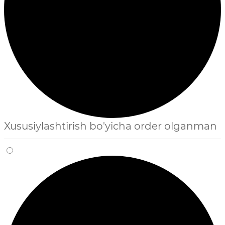
Xususiylashtirish bo'yicha order olganman