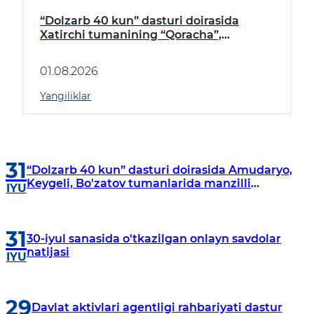
“Dolzarb 40 kun” dasturi doirasida
Xatirchi tumanining “Qoracha”,
“Nayman”, “A.Navoiy” va “Damariq”
mahallalarida manzilli o‘rganishlar olib
01.08.2026
borildi
Yangiliklar
31
“Dolzarb 40 kun” dasturi doirasida Amudaryo,
Keygeli, Bo'zatov tumanlarida manzilli
IYU
o‘rganishlar olib borildi
31
30-iyul sanasida o'tkazilgan onlayn savdolar
natijasi
IYU
29
Davlat aktivlari agentligi rahbariyati dastur