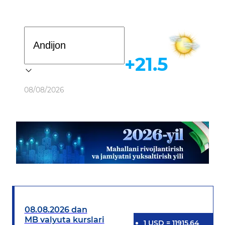
Davlat dasturi
+21.5
Ob-havo
08/08/2026
08.08.2026 dan
MB valyuta kurslari
1
USD
=
11915.64