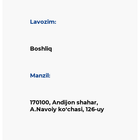
Lavozim
:
Boshliq
Manzil
:
170100, Andijon shahar,
A.Navoiy ko‘chasi, 126-uy