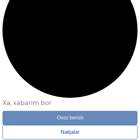
Xa, xabarim bor
Ovoz berish
Natijalar