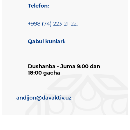
Telefon
:
+998 (74) 223-21-22
;
Qabul kunlari
:
Dushanba - Juma 9:00 dan
18:00 gacha
andijon@davaktiv.uz