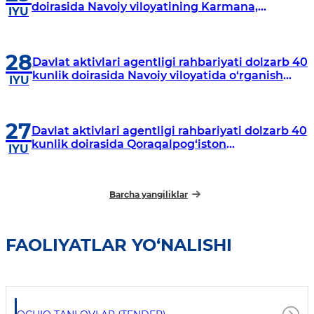
doirasida Navoiy viloyatining Karmana,
IYU
Navbahor, Xatirchi va Nurota tumanlarida
o‘rganish o‘tkazmoqda
28
Davlat aktivlari agentligi rahbariyati dolzarb 40
kunlik doirasida Navoiy viloyatida o‘rganish
IYU
o‘tkazdi
27
Davlat aktivlari agentligi rahbariyati dolzarb 40
kunlik doirasida Qoraqalpog‘iston
IYU
Respublikasida o‘rganish o‘tkazmoqda
Barcha yangiliklar
FAOLIYATLAR YO‘NALISHI