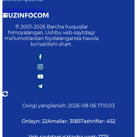
info@davaktiv.uz
© 2001-
2026
Barcha huquqlar
himoyalangan. Ushbu veb-saytdagi
ma’lumotlardan foydalanganda havola
ko‘rsatilishi shart.
Oxirgi yangilanish
:
2026-08-06 17:15:03
Onlayn:
22
Amallar:
3583
Tashriflar:
452
Veb-saytdagi o‘rtacha vaqt:
1775