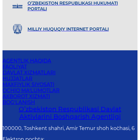
O’ZBEKISTON RESPUBLIKASI HUKUMATI
PORTALI
MILLIY HUQUQIY INTERNET PORTALI
AGENTLIK HAQIDA
FAOLIYAT
DAVLAT XIZMATLARI
HUJJATLAR
MAXFIYLIK SIYOSATI
OCHIQ MA'LUMOTLAR
AXBOROT XIZMATI
BOG‘LANISH
Oʻzbekiston Respublikasi Davlat
Aktivlarini Boshqarish Agentligi
100000, Toshkent shahri, Amir Temur shoh ko`chasi, 6
Elektron pochta
: