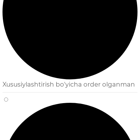
Xususiylashtirish bo'yicha order olganman