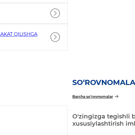
AKAT QILISHGA
SO‘ROVNOMAL
Barcha so‘rovnomalar
O'zingizga tegishli 
xususiylashtirish i