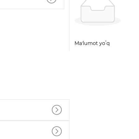
Maʼlumot yoʻq