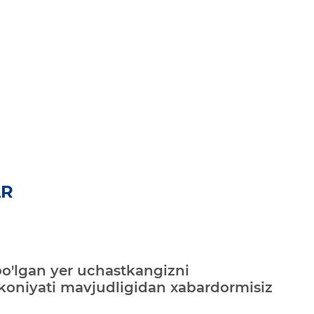
AR
bo'lgan yer uchastkangizni
mkoniyati mavjudligidan xabardormisiz