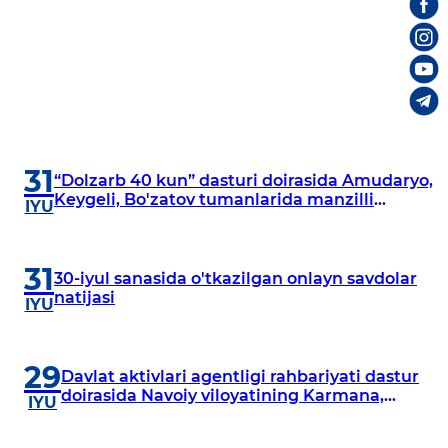
31
“Dolzarb 40 kun” dasturi doirasida Amudaryo,
Keygeli, Bo'zatov tumanlarida manzilli
IYU
o‘rganishlar olib borildi
31
30-iyul sanasida o'tkazilgan onlayn savdolar
natijasi
IYU
29
Davlat aktivlari agentligi rahbariyati dastur
doirasida Navoiy viloyatining Karmana,
IYU
Navbahor, Xatirchi va Nurota tumanlarida
o‘rganish o‘tkazmoqda