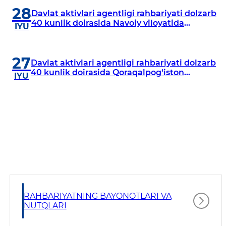
28
Davlat aktivlari agentligi rahbariyati dolzarb
40 kunlik doirasida Navoiy viloyatida
IYU
o‘rganish o‘tkazdi
27
Davlat aktivlari agentligi rahbariyati dolzarb
40 kunlik doirasida Qoraqalpog‘iston
IYU
Respublikasida o‘rganish o‘tkazmoqda
RAHBARIYATNING BAYONOTLARI VA
NUTQLARI