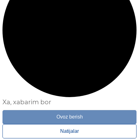
Xa, xabarim bor
Ovoz berish
Natijalar