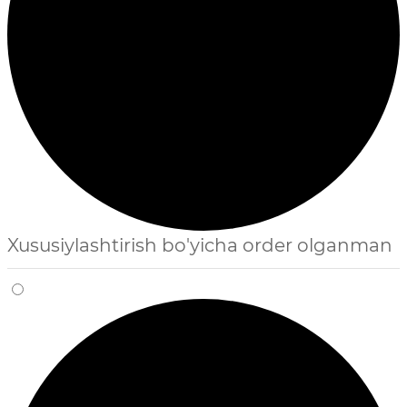
Xususiylashtirish bo'yicha order olganman