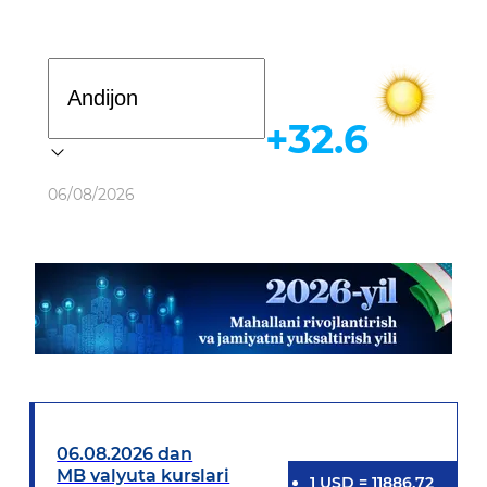
Davlat dasturi
+32.6
Ob-havo
06/08/2026
06.08.2026 dan
MB valyuta kurslari
1
USD
=
11886.72