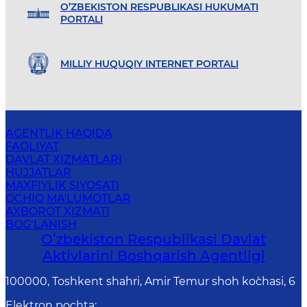
O’ZBEKISTON RESPUBLIKASI HUKUMATI
PORTALI
MILLIY HUQUQIY INTERNET PORTALI
AGENTLIK HAQIDA
FAOLIYAT
DAVLAT XIZMATLARI
HUJJATLAR
MAXFIYLIK SIYOSATI
OCHIQ MA'LUMOTLAR
AXBOROT XIZMATI
BOG‘LANISH
Oʻzbekiston Respublikasi Davlat
Aktivlarini Boshqarish Agentligi
100000, Toshkent shahri, Amir Temur shoh ko`chasi, 6
Elektron pochta
: