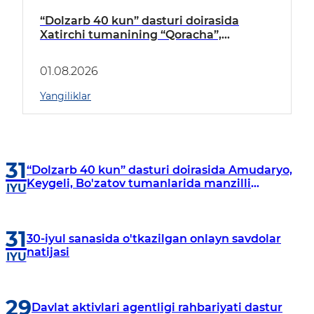
“Dolzarb 40 kun” dasturi doirasida
Xatirchi tumanining “Qoracha”,
“Nayman”, “A.Navoiy” va “Damariq”
mahallalarida manzilli o‘rganishlar olib
01.08.2026
borildi
Yangiliklar
31
“Dolzarb 40 kun” dasturi doirasida Amudaryo,
Keygeli, Bo'zatov tumanlarida manzilli
IYU
o‘rganishlar olib borildi
31
30-iyul sanasida o'tkazilgan onlayn savdolar
natijasi
IYU
29
Davlat aktivlari agentligi rahbariyati dastur