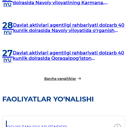
doirasida Navoiy viloyatining Karmana,
IYU
Navbahor, Xatirchi va Nurota tumanlarida
o‘rganish o‘tkazmoqda
28
Davlat aktivlari agentligi rahbariyati dolzarb 40
kunlik doirasida Navoiy viloyatida o‘rganish
IYU
o‘tkazdi
27
Davlat aktivlari agentligi rahbariyati dolzarb 40
kunlik doirasida Qoraqalpog‘iston
IYU
Respublikasida o‘rganish o‘tkazmoqda
Barcha yangiliklar
FAOLIYATLAR YO‘NALISHI