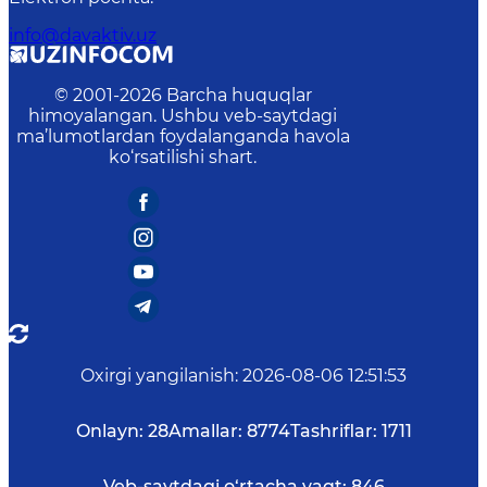
info@davaktiv.uz
© 2001-
2026
Barcha huquqlar
himoyalangan. Ushbu veb-saytdagi
ma’lumotlardan foydalanganda havola
ko‘rsatilishi shart.
Oxirgi yangilanish
:
2026-08-06 12:51:53
Onlayn:
28
Amallar:
8774
Tashriflar:
1711
Veb-saytdagi o‘rtacha vaqt:
846