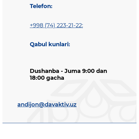
Telefon
:
+998 (74) 223-21-22
;
Qabul kunlari
:
Dushanba - Juma 9:00 dan
18:00 gacha
andijon@davaktiv.uz