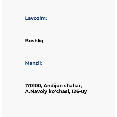
Lavozim
:
Boshliq
Manzil
:
170100, Andijon shahar,
A.Navoiy ko‘chasi, 126-uy