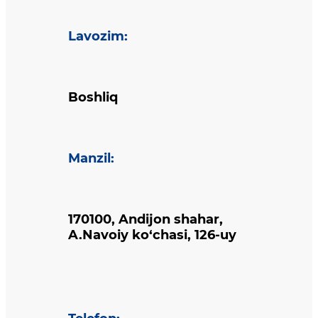
Lavozim
:
Boshliq
Manzil
:
170100, Andijon shahar,
A.Navoiy ko‘chasi, 126-uy