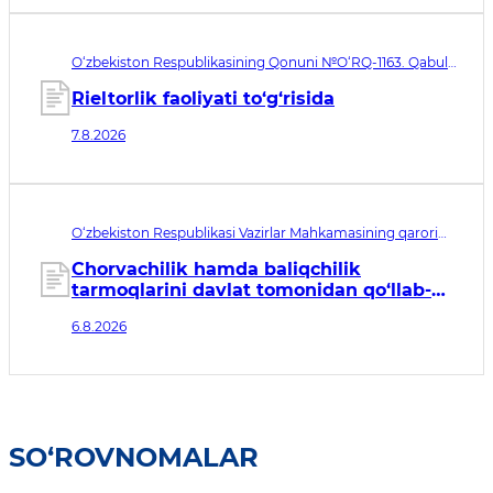
O‘zbekiston Respublikasining Qonuni №O‘RQ-1163. Qabul
qilingan sana 07.08.2026. Kuchga kirish sanasi 08.11.2026
Rieltorlik faoliyati to‘g‘risida
7.8.2026
O‘zbekiston Respublikasi Vazirlar Mahkamasining qarori
№435. Qabul qilingan sana 06.08.2026. Kuchga kirish
sanasi 07.08.2026
Chorvachilik hamda baliqchilik
tarmoqlarini davlat tomonidan qo‘llab-
quvvatlashning qo‘shimcha chora-
6.8.2026
tadbirlari to‘g‘risida
SO‘ROVNOMALAR