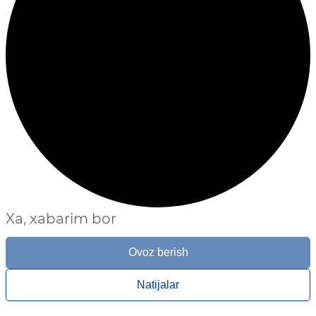
Xa, xabarim bor
Ovoz berish
Natijalar