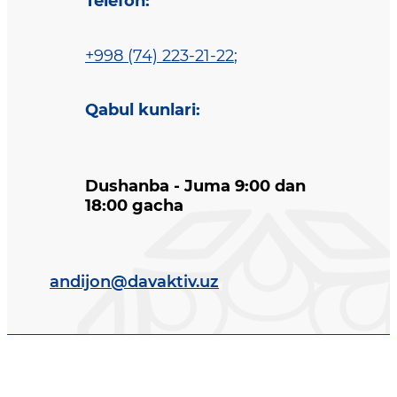
Telefon
:
+998 (74) 223-21-22
;
Qabul kunlari
:
Dushanba - Juma 9:00 dan
18:00 gacha
andijon@davaktiv.uz