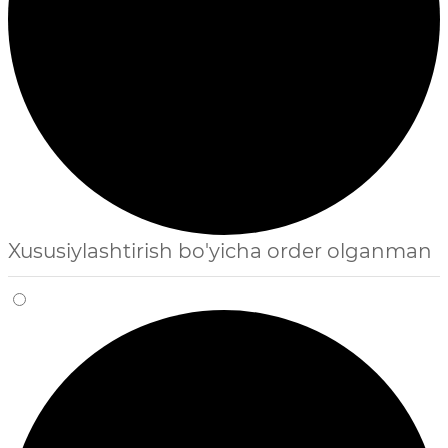
Xususiylashtirish bo'yicha order olganman