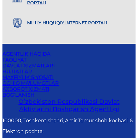
PORTALI
MILLIY HUQUQIY INTERNET PORTALI
AGENTLIK HAQIDA
FAOLIYAT
DAVLAT XIZMATLARI
HUJJATLAR
MAXFIYLIK SIYOSATI
OCHIQ MA'LUMOTLAR
AXBOROT XIZMATI
BOG‘LANISH
Oʻzbekiston Respublikasi Davlat
Aktivlarini Boshqarish Agentligi
100000, Toshkent shahri, Amir Temur shoh ko`chasi, 6
Elektron pochta
: