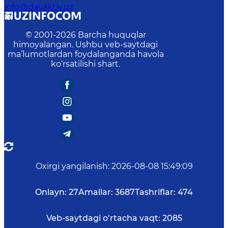
info@davaktiv.uz
© 2001-
2026
Barcha huquqlar
himoyalangan. Ushbu veb-saytdagi
ma’lumotlardan foydalanganda havola
ko‘rsatilishi shart.
Oxirgi yangilanish
:
2026-08-08 15:49:09
Onlayn:
27
Amallar:
3687
Tashriflar:
474
Veb-saytdagi o‘rtacha vaqt:
2085