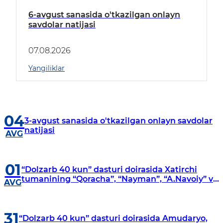
6-avgust sanasida o'tkazilgan onlayn
savdolar natijasi
07.08.2026
Yangiliklar
04
3-avgust sanasida o'tkazilgan onlayn savdolar
natijasi
AVG
01
“Dolzarb 40 kun” dasturi doirasida Xatirchi
tumanining “Qoracha”, “Nayman”, “A.Navoiy” va
AVG
“Damariq” mahallalarida manzilli o‘rganishlar
olib borildi
31
“Dolzarb 40 kun” dasturi doirasida Amudaryo,