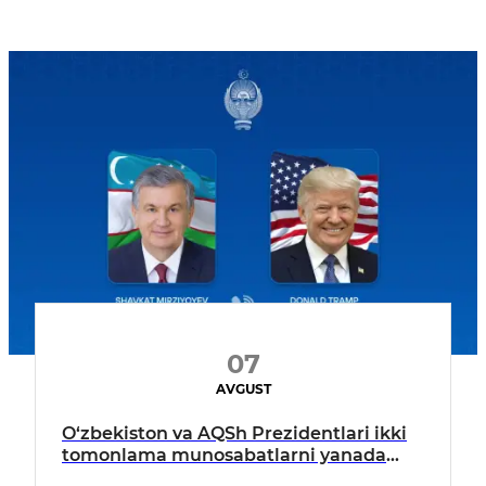
07
AVGUST
O‘zbekiston va AQSh Prezidentlari ikki
tomonlama munosabatlarni yanada
mustahkamlash istiqbollarini