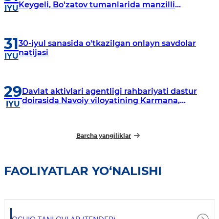
Keygeli, Bo'zatov tumanlarida manzilli
IYU
o‘rganishlar olib borildi
31
30-iyul sanasida o'tkazilgan onlayn savdolar
natijasi
IYU
29
Davlat aktivlari agentligi rahbariyati dastur
doirasida Navoiy viloyatining Karmana,
IYU
Navbahor, Xatirchi va Nurota tumanlarida
o‘rganish o‘tkazmoqda
Barcha yangiliklar
FAOLIYATLAR YO‘NALISHI