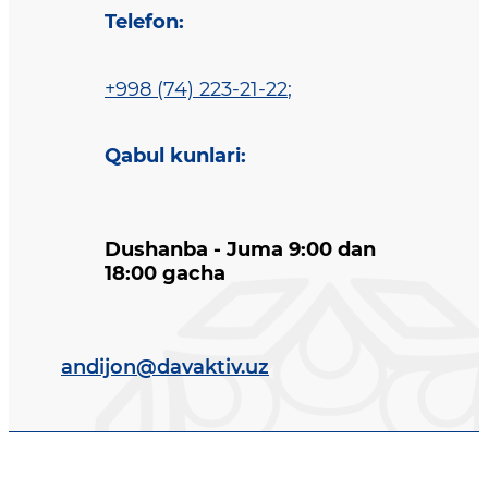
Telefon
:
+998 (74) 223-21-22
;
Qabul kunlari
:
Dushanba - Juma 9:00 dan
18:00 gacha
andijon@davaktiv.uz