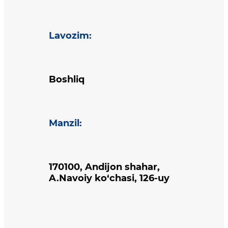
Lavozim
:
Boshliq
Manzil
:
170100, Andijon shahar,
A.Navoiy ko‘chasi, 126-uy