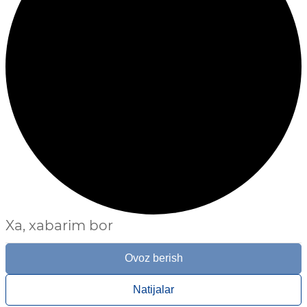
Xa, xabarim bor
Ovoz berish
Natijalar