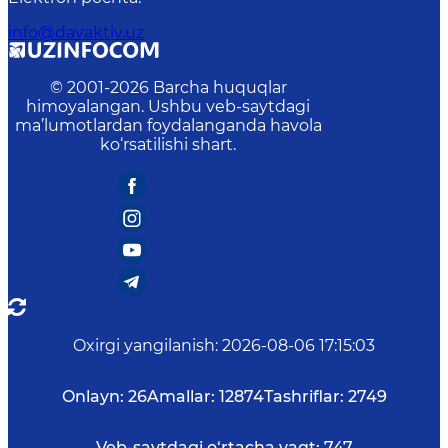
info@davaktiv.uz
© 2001-
2026
Barcha huquqlar
himoyalangan. Ushbu veb-saytdagi
ma’lumotlardan foydalanganda havola
ko‘rsatilishi shart.
Oxirgi yangilanish
:
2026-08-06 17:15:03
Onlayn:
26
Amallar:
12874
Tashriflar:
2749
Veb-saytdagi o‘rtacha vaqt:
747