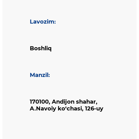
Lavozim
:
Boshliq
Manzil
:
170100, Andijon shahar,
A.Navoiy ko‘chasi, 126-uy