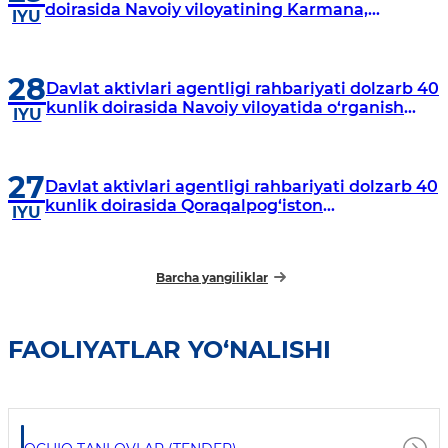
doirasida Navoiy viloyatining Karmana,
IYU
Navbahor, Xatirchi va Nurota tumanlarida
o‘rganish o‘tkazmoqda
28
Davlat aktivlari agentligi rahbariyati dolzarb 40
kunlik doirasida Navoiy viloyatida o‘rganish
IYU
o‘tkazdi
27
Davlat aktivlari agentligi rahbariyati dolzarb 40
kunlik doirasida Qoraqalpog‘iston
IYU
Respublikasida o‘rganish o‘tkazmoqda
Barcha yangiliklar
FAOLIYATLAR YO‘NALISHI