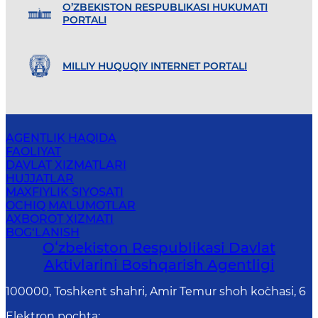
O’ZBEKISTON RESPUBLIKASI HUKUMATI
PORTALI
MILLIY HUQUQIY INTERNET PORTALI
AGENTLIK HAQIDA
FAOLIYAT
DAVLAT XIZMATLARI
HUJJATLAR
MAXFIYLIK SIYOSATI
OCHIQ MA'LUMOTLAR
AXBOROT XIZMATI
BOG‘LANISH
Oʻzbekiston Respublikasi Davlat
Aktivlarini Boshqarish Agentligi
100000, Toshkent shahri, Amir Temur shoh ko`chasi, 6
Elektron pochta
: