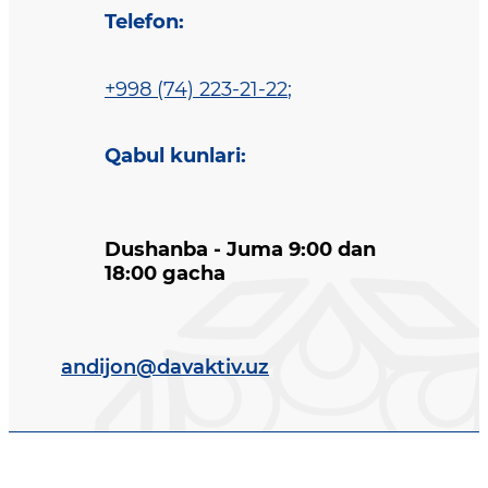
Telefon
:
+998 (74) 223-21-22
;
Qabul kunlari
:
Dushanba - Juma 9:00 dan
18:00 gacha
andijon@davaktiv.uz