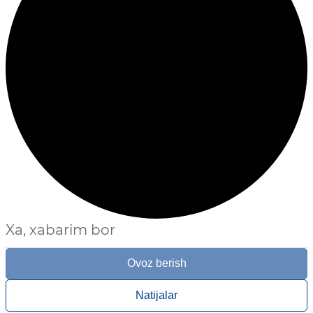
Xa, xabarim bor
Ovoz berish
Natijalar