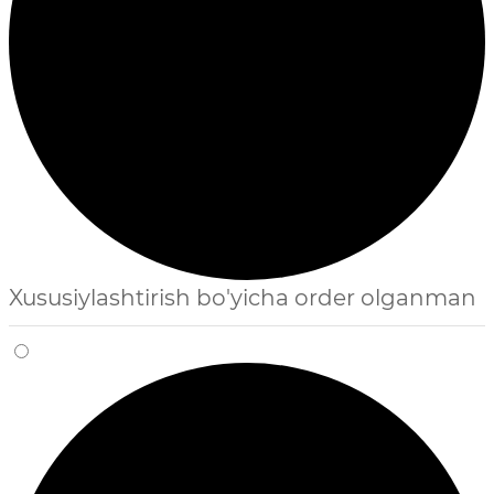
Xususiylashtirish bo'yicha order olganman