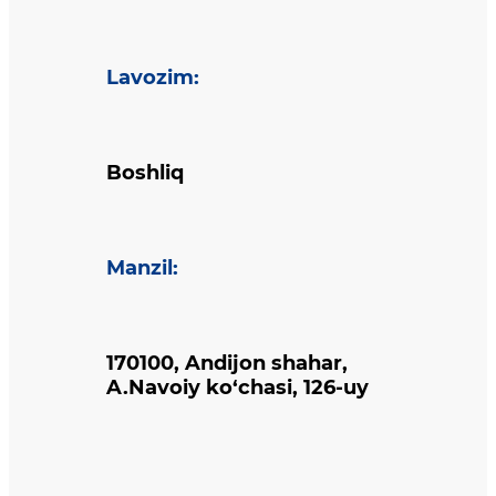
Lavozim
:
Boshliq
Manzil
:
170100, Andijon shahar,
A.Navoiy ko‘chasi, 126-uy