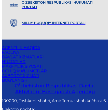
O’ZBEKISTON RESPUBLIKASI HUKUMATI
PORTALI
MILLIY HUQUQIY INTERNET PORTALI
AGENTLIK HAQIDA
FAOLIYAT
DAVLAT XIZMATLARI
HUJJATLAR
MAXFIYLIK SIYOSATI
OCHIQ MA'LUMOTLAR
AXBOROT XIZMATI
BOG‘LANISH
Oʻzbekiston Respublikasi Davlat
Aktivlarini Boshqarish Agentligi
100000, Toshkent shahri, Amir Temur shoh ko`chasi, 6
Elektron pochta
: