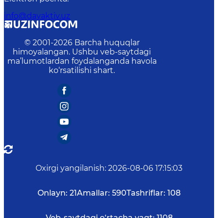
info@davaktiv.uz
© 2001-
2026
Barcha huquqlar
himoyalangan. Ushbu veb-saytdagi
ma’lumotlardan foydalanganda havola
ko‘rsatilishi shart.
Oxirgi yangilanish
:
2026-08-06 17:15:03
Onlayn:
21
Amallar:
590
Tashriflar:
108
Veb-saytdagi o‘rtacha vaqt:
1108