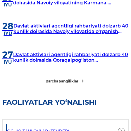
doirasida Navoiy viloyatining Karmana,
IYU
Navbahor, Xatirchi va Nurota tumanlarida
o‘rganish o‘tkazmoqda
28
Davlat aktivlari agentligi rahbariyati dolzarb 40
kunlik doirasida Navoiy viloyatida o‘rganish
IYU
o‘tkazdi
27
Davlat aktivlari agentligi rahbariyati dolzarb 40
kunlik doirasida Qoraqalpog‘iston
IYU
Respublikasida o‘rganish o‘tkazmoqda
Barcha yangiliklar
FAOLIYATLAR YO‘NALISHI