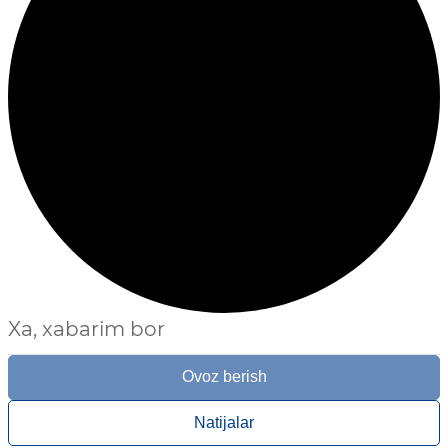
Xa, xabarim bor
Ovoz berish
Natijalar