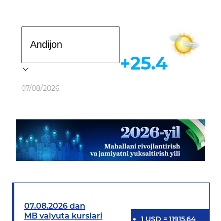
Davlat dasturi
+25.4
Ob-havo
07/08/2026
07.08.2026 dan
MB valyuta kurslari
1
USD
=
11915.64