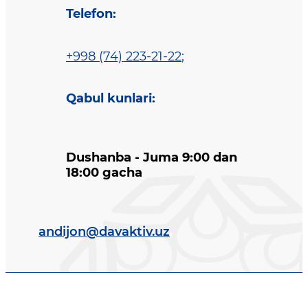
Telefon
:
+998 (74) 223-21-22
;
Qabul kunlari
:
Dushanba - Juma 9:00 dan
18:00 gacha
andijon@davaktiv.uz