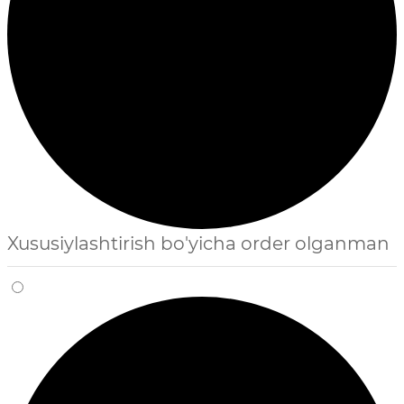
Xususiylashtirish bo'yicha order olganman