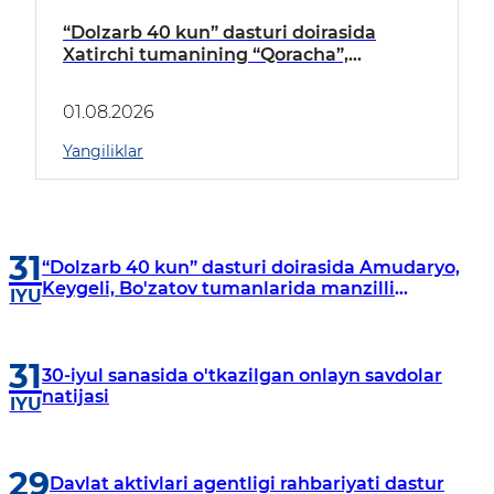
“Dolzarb 40 kun” dasturi doirasida
Xatirchi tumanining “Qoracha”,
“Nayman”, “A.Navoiy” va “Damariq”
mahallalarida manzilli o‘rganishlar olib
01.08.2026
borildi
Yangiliklar
31
“Dolzarb 40 kun” dasturi doirasida Amudaryo,
Keygeli, Bo'zatov tumanlarida manzilli
IYU
o‘rganishlar olib borildi
31
30-iyul sanasida o'tkazilgan onlayn savdolar
natijasi
IYU
29
Davlat aktivlari agentligi rahbariyati dastur