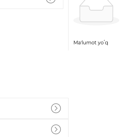
Maʼlumot yoʻq