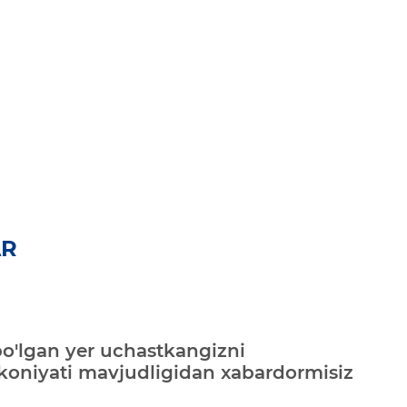
AR
bo'lgan yer uchastkangizni
mkoniyati mavjudligidan xabardormisiz