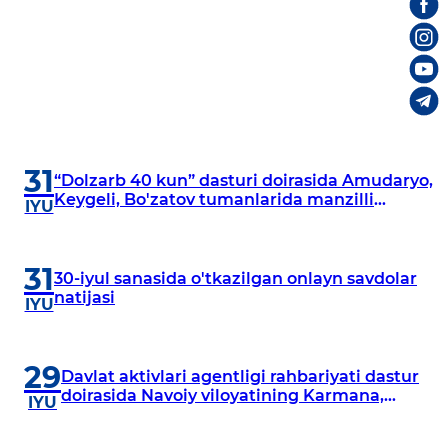
31
“Dolzarb 40 kun” dasturi doirasida Amudaryo,
Keygeli, Bo'zatov tumanlarida manzilli
IYU
o‘rganishlar olib borildi
31
30-iyul sanasida o'tkazilgan onlayn savdolar
natijasi
IYU
29
Davlat aktivlari agentligi rahbariyati dastur
doirasida Navoiy viloyatining Karmana,
IYU
Navbahor, Xatirchi va Nurota tumanlarida
o‘rganish o‘tkazmoqda