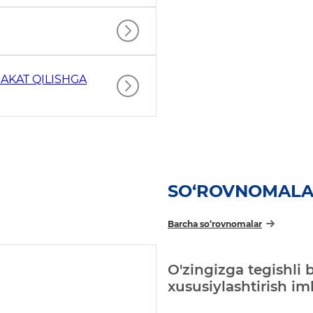
AKAT QILISHGA
SO‘ROVNOMAL
Barcha so‘rovnomalar
O'zingizga tegishli 
xususiylashtirish i