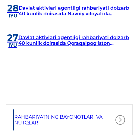
28
Davlat aktivlari agentligi rahbariyati dolzarb
40 kunlik doirasida Navoiy viloyatida
IYU
o‘rganish o‘tkazdi
27
Davlat aktivlari agentligi rahbariyati dolzarb
40 kunlik doirasida Qoraqalpog‘iston
IYU
Respublikasida o‘rganish o‘tkazmoqda
RAHBARIYATNING BAYONOTLARI VA
NUTQLARI