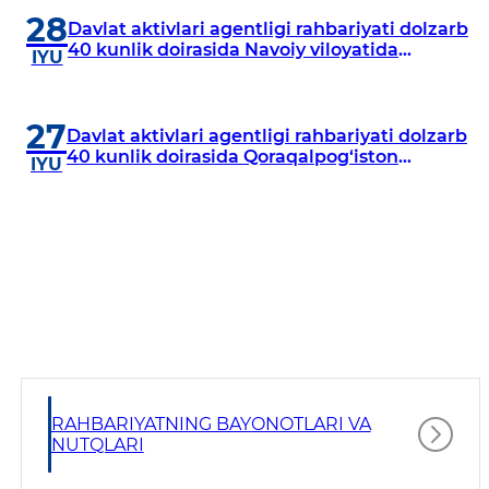
28
Davlat aktivlari agentligi rahbariyati dolzarb
40 kunlik doirasida Navoiy viloyatida
IYU
o‘rganish o‘tkazdi
27
Davlat aktivlari agentligi rahbariyati dolzarb
40 kunlik doirasida Qoraqalpog‘iston
IYU
Respublikasida o‘rganish o‘tkazmoqda
RAHBARIYATNING BAYONOTLARI VA
NUTQLARI