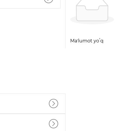
Maʼlumot yoʻq