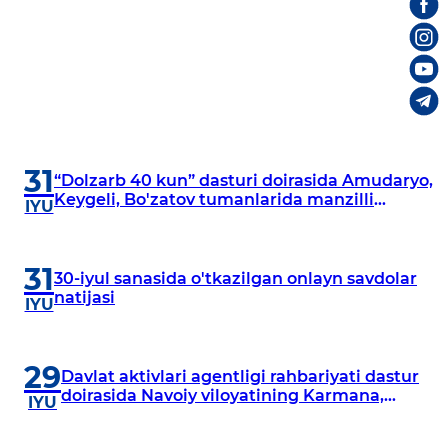
31
“Dolzarb 40 kun” dasturi doirasida Amudaryo,
Keygeli, Bo'zatov tumanlarida manzilli
IYU
o‘rganishlar olib borildi
31
30-iyul sanasida o'tkazilgan onlayn savdolar
natijasi
IYU
29
Davlat aktivlari agentligi rahbariyati dastur
doirasida Navoiy viloyatining Karmana,
IYU
Navbahor, Xatirchi va Nurota tumanlarida
o‘rganish o‘tkazmoqda