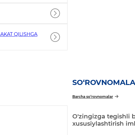
AKAT QILISHGA
SO‘ROVNOMAL
Barcha so‘rovnomalar
O'zingizga tegishli 
xususiylashtirish i