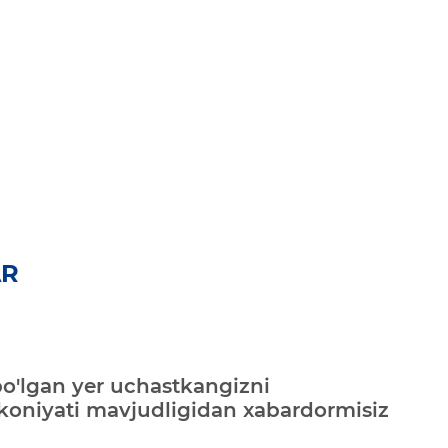
AR
bo'lgan yer uchastkangizni
mkoniyati mavjudligidan xabardormisiz