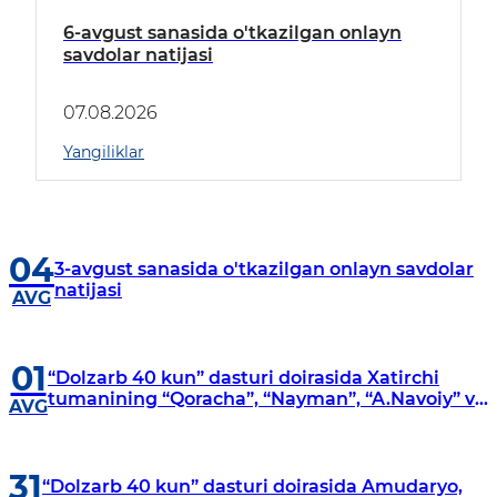
6-avgust sanasida o'tkazilgan onlayn
savdolar natijasi
07.08.2026
Yangiliklar
04
3-avgust sanasida o'tkazilgan onlayn savdolar
natijasi
AVG
01
“Dolzarb 40 kun” dasturi doirasida Xatirchi
tumanining “Qoracha”, “Nayman”, “A.Navoiy” va
AVG
“Damariq” mahallalarida manzilli o‘rganishlar
olib borildi
31
“Dolzarb 40 kun” dasturi doirasida Amudaryo,