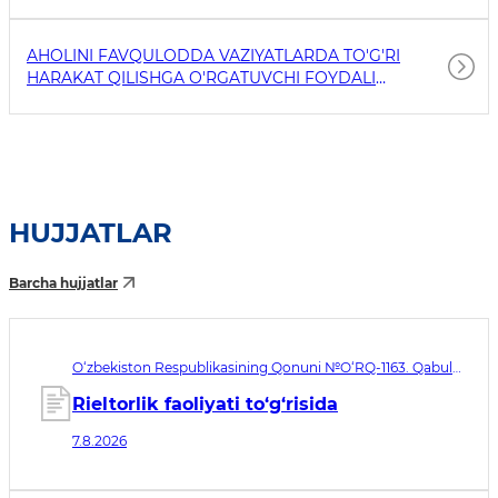
AHOLINI FAVQULODDA VAZIYATLARDA TO'G'RI
HARAKAT QILISHGA O'RGATUVCHI FOYDALI
HAVOLALAR
HUJJATLAR
Barcha hujjatlar
O‘zbekiston Respublikasining Qonuni №O‘RQ-1163. Qabul
qilingan sana 07.08.2026. Kuchga kirish sanasi 08.11.2026
Rieltorlik faoliyati to‘g‘risida
7.8.2026