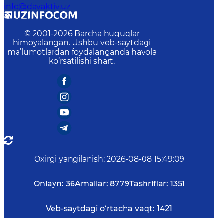
info@davaktiv.uz
© 2001-
2026
Barcha huquqlar
himoyalangan. Ushbu veb-saytdagi
ma’lumotlardan foydalanganda havola
ko‘rsatilishi shart.
Oxirgi yangilanish
:
2026-08-08 15:49:09
Onlayn:
36
Amallar:
8779
Tashriflar:
1351
Veb-saytdagi o‘rtacha vaqt:
1421