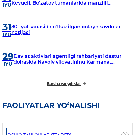
Keygeli, Bo'zatov tumanlarida manzilli
IYU
o‘rganishlar olib borildi
31
30-iyul sanasida o'tkazilgan onlayn savdolar
natijasi
IYU
29
Davlat aktivlari agentligi rahbariyati dastur
doirasida Navoiy viloyatining Karmana,
IYU
Navbahor, Xatirchi va Nurota tumanlarida
o‘rganish o‘tkazmoqda
Barcha yangiliklar
FAOLIYATLAR YO‘NALISHI