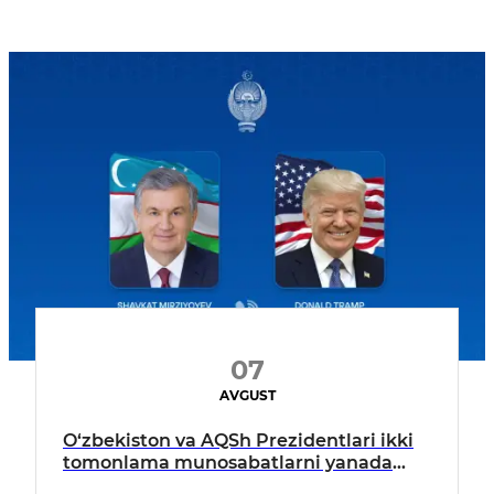
07
AVGUST
O‘zbekiston va AQSh Prezidentlari ikki
tomonlama munosabatlarni yanada
mustahkamlash istiqbollarini