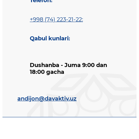
Telefon
:
+998 (74) 223-21-22
;
Qabul kunlari
:
Dushanba - Juma 9:00 dan
18:00 gacha
andijon@davaktiv.uz