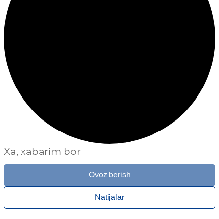
Xa, xabarim bor
Ovoz berish
Natijalar