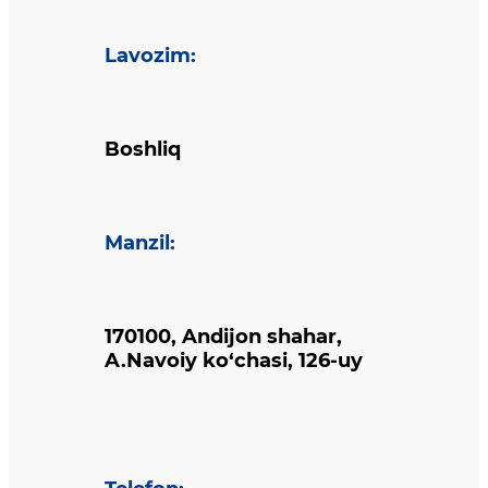
Lavozim
:
Boshliq
Manzil
:
170100, Andijon shahar,
A.Navoiy ko‘chasi, 126-uy