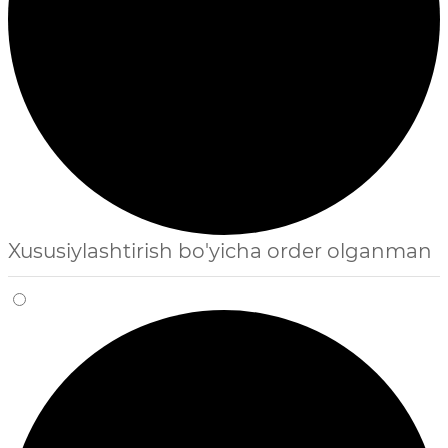
Xususiylashtirish bo'yicha order olganman