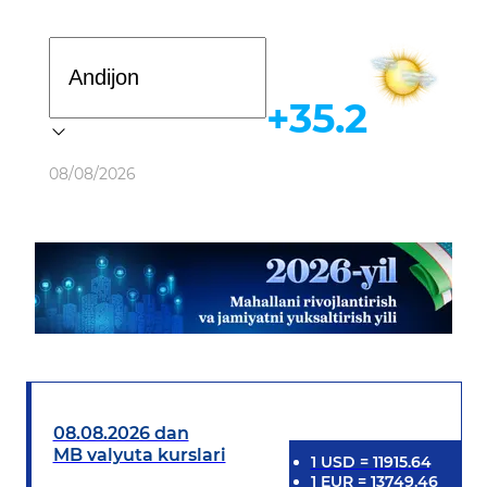
Davlat dasturi
+35.2
Ob-havo
08/08/2026
08.08.2026 dan
MB valyuta kurslari
1
USD
=
11915.64
1
EUR
=
13749.46