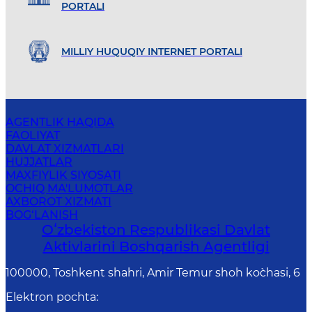
PORTALI
MILLIY HUQUQIY INTERNET PORTALI
AGENTLIK HAQIDA
FAOLIYAT
DAVLAT XIZMATLARI
HUJJATLAR
MAXFIYLIK SIYOSATI
OCHIQ MA'LUMOTLAR
AXBOROT XIZMATI
BOG‘LANISH
Oʻzbekiston Respublikasi Davlat
Aktivlarini Boshqarish Agentligi
100000, Toshkent shahri, Amir Temur shoh ko`chasi, 6
Elektron pochta
: