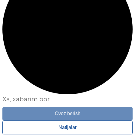
Xa, xabarim bor
Ovoz berish
Natijalar