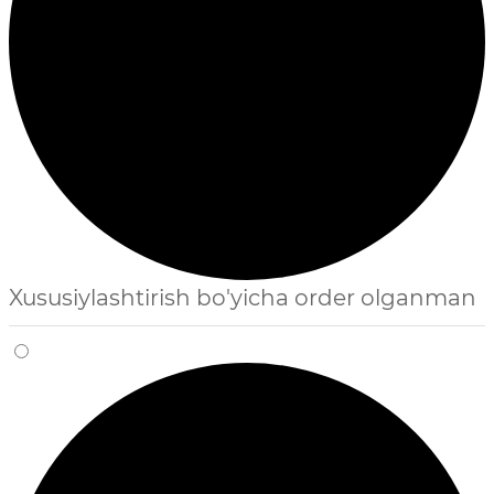
Xususiylashtirish bo'yicha order olganman