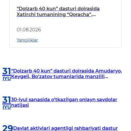
“Dolzarb 40 kun” dasturi doirasida
Xatirchi tumanining “Qoracha”,
“Nayman”, “A.Navoiy” va “Damariq”
mahallalarida manzilli o‘rganishlar olib
01.08.2026
borildi
Yangiliklar
31
“Dolzarb 40 kun” dasturi doirasida Amudaryo,
Keygeli, Bo'zatov tumanlarida manzilli
IYU
o‘rganishlar olib borildi
31
30-iyul sanasida o'tkazilgan onlayn savdolar
natijasi
IYU
29
Davlat aktivlari agentligi rahbariyati dastur