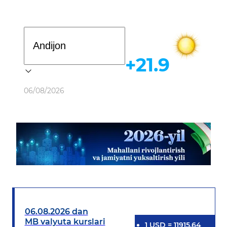
Davlat dasturi
+21.9
Ob-havo
06/08/2026
06.08.2026 dan
MB valyuta kurslari
1
USD
=
11915.64