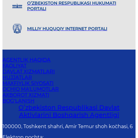
O’ZBEKISTON RESPUBLIKASI HUKUMATI
PORTALI
MILLIY HUQUQIY INTERNET PORTALI
AGENTLIK HAQIDA
FAOLIYAT
DAVLAT XIZMATLARI
HUJJATLAR
MAXFIYLIK SIYOSATI
OCHIQ MA'LUMOTLAR
AXBOROT XIZMATI
BOG‘LANISH
Oʻzbekiston Respublikasi Davlat
Aktivlarini Boshqarish Agentligi
100000, Toshkent shahri, Amir Temur shoh ko`chasi, 6
Elektron pochta
: