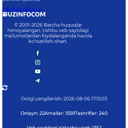
info@davaktiv.uz
© 2001-
2026
Barcha huquqlar
himoyalangan. Ushbu veb-saytdagi
ma’lumotlardan foydalanganda havola
ko‘rsatilishi shart.
Oxirgi yangilanish
:
2026-08-06 17:15:03
Onlayn:
22
Amallar:
1559
Tashriflar:
240
Veb-saytdagi o‘rtacha vaqt:
1352