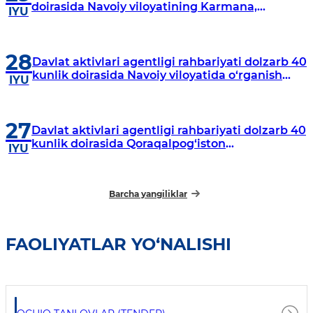
doirasida Navoiy viloyatining Karmana,
IYU
Navbahor, Xatirchi va Nurota tumanlarida
o‘rganish o‘tkazmoqda
28
Davlat aktivlari agentligi rahbariyati dolzarb 40
kunlik doirasida Navoiy viloyatida o‘rganish
IYU
o‘tkazdi
27
Davlat aktivlari agentligi rahbariyati dolzarb 40
kunlik doirasida Qoraqalpog‘iston
IYU
Respublikasida o‘rganish o‘tkazmoqda
Barcha yangiliklar
FAOLIYATLAR YO‘NALISHI