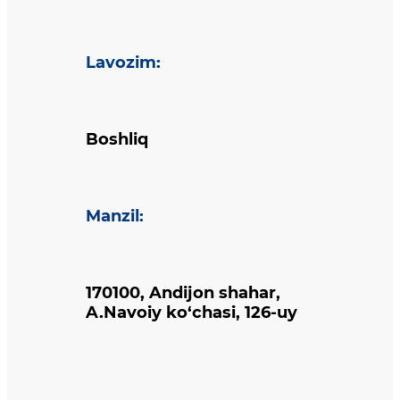
Lavozim
:
Boshliq
Manzil
:
170100, Andijon shahar,
A.Navoiy ko‘chasi, 126-uy