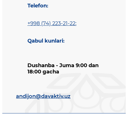
Telefon
:
+998 (74) 223-21-22
;
Qabul kunlari
:
Dushanba - Juma 9:00 dan
18:00 gacha
andijon@davaktiv.uz