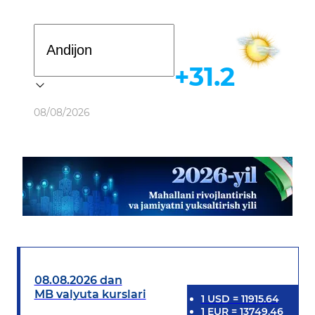
Davlat dasturi
+31.2
Ob-havo
08/08/2026
08.08.2026 dan
MB valyuta kurslari
1
USD
=
11915.64
1
EUR
=
13749.46