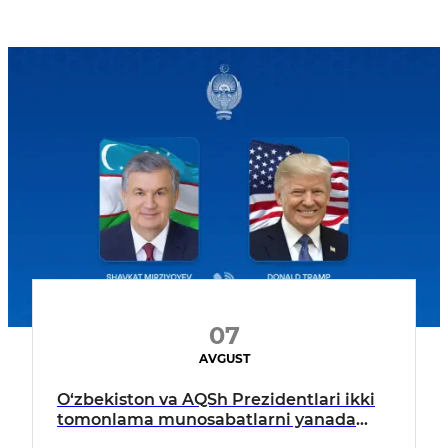
07
AVGUST
O‘zbekiston va AQSh Prezidentlari ikki
tomonlama munosabatlarni yanada
mustahkamlash istiqbollarini