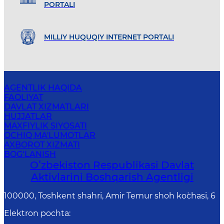
PORTALI
MILLIY HUQUQIY INTERNET PORTALI
AGENTLIK HAQIDA
FAOLIYAT
DAVLAT XIZMATLARI
HUJJATLAR
MAXFIYLIK SIYOSATI
OCHIQ MA'LUMOTLAR
AXBOROT XIZMATI
BOG‘LANISH
Oʻzbekiston Respublikasi Davlat
Aktivlarini Boshqarish Agentligi
100000, Toshkent shahri, Amir Temur shoh ko`chasi, 6
Elektron pochta
: