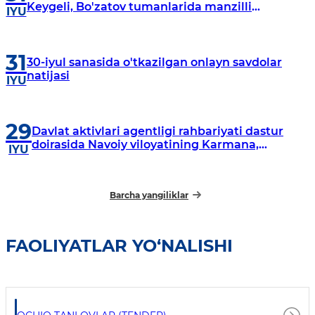
Keygeli, Bo'zatov tumanlarida manzilli
IYU
o‘rganishlar olib borildi
31
30-iyul sanasida o'tkazilgan onlayn savdolar
natijasi
IYU
29
Davlat aktivlari agentligi rahbariyati dastur
doirasida Navoiy viloyatining Karmana,
IYU
Navbahor, Xatirchi va Nurota tumanlarida
o‘rganish o‘tkazmoqda
Barcha yangiliklar
FAOLIYATLAR YO‘NALISHI