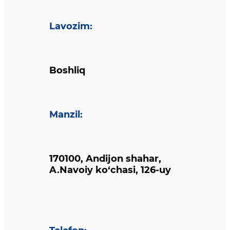
Lavozim
:
Boshliq
Manzil
:
170100, Andijon shahar,
A.Navoiy ko‘chasi, 126-uy