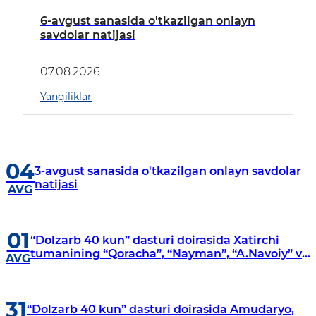
6-avgust sanasida o'tkazilgan onlayn
savdolar natijasi
07.08.2026
Yangiliklar
04
3-avgust sanasida o'tkazilgan onlayn savdolar
natijasi
AVG
01
“Dolzarb 40 kun” dasturi doirasida Xatirchi
tumanining “Qoracha”, “Nayman”, “A.Navoiy” va
AVG
“Damariq” mahallalarida manzilli o‘rganishlar
olib borildi
31
“Dolzarb 40 kun” dasturi doirasida Amudaryo,