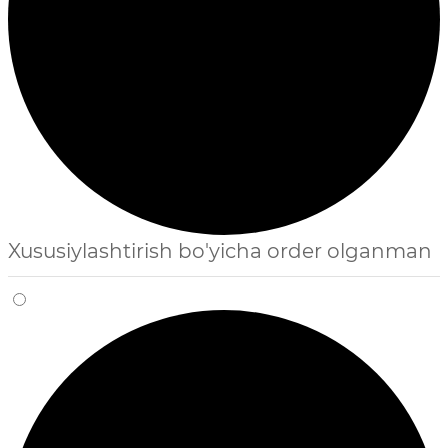
Xususiylashtirish bo'yicha order olganman