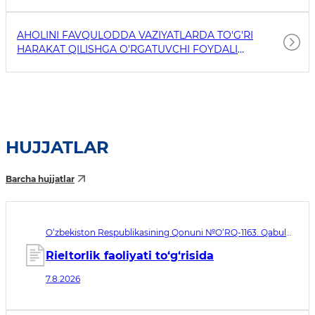
AHOLINI FAVQULODDA VAZIYATLARDA TO'G'RI
HARAKAT QILISHGA O'RGATUVCHI FOYDALI
HAVOLALAR
HUJJATLAR
Barcha hujjatlar
O‘zbekiston Respublikasining Qonuni №O‘RQ-1163. Qabul
qilingan sana 07.08.2026. Kuchga kirish sanasi 08.11.2026
Rieltorlik faoliyati to‘g‘risida
7.8.2026