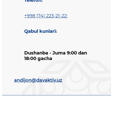
Telefon
:
+998 (74) 223-21-22
;
Qabul kunlari
:
Dushanba - Juma 9:00 dan
18:00 gacha
andijon@davaktiv.uz