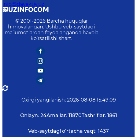
info@davaktiv.uz
© 2001-
2026
Barcha huquqlar
himoyalangan. Ushbu veb-saytdagi
ma’lumotlardan foydalanganda havola
ko‘rsatilishi shart.
Oxirgi yangilanish
:
2026-08-08 15:49:09
Onlayn:
24
Amallar:
11870
Tashriflar:
1861
Veb-saytdagi o‘rtacha vaqt:
1437