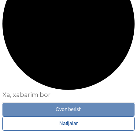
Xa, xabarim bor
Ovoz berish
Natijalar