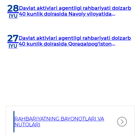
28
Davlat aktivlari agentligi rahbariyati dolzarb
40 kunlik doirasida Navoiy viloyatida
IYU
o‘rganish o‘tkazdi
27
Davlat aktivlari agentligi rahbariyati dolzarb
40 kunlik doirasida Qoraqalpog‘iston
IYU
Respublikasida o‘rganish o‘tkazmoqda
RAHBARIYATNING BAYONOTLARI VA
NUTQLARI