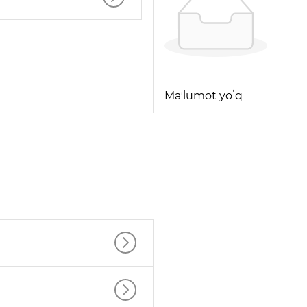
Maʼlumot yoʻq