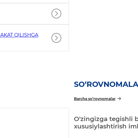
AKAT QILISHGA
SO‘ROVNOMAL
Barcha so‘rovnomalar
O'zingizga tegishli 
xususiylashtirish i