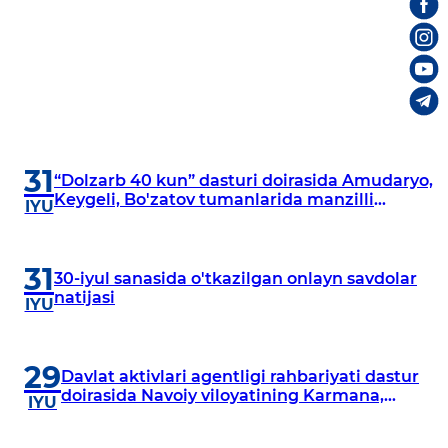
31
“Dolzarb 40 kun” dasturi doirasida Amudaryo,
Keygeli, Bo'zatov tumanlarida manzilli
IYU
o‘rganishlar olib borildi
31
30-iyul sanasida o'tkazilgan onlayn savdolar
natijasi
IYU
29
Davlat aktivlari agentligi rahbariyati dastur
doirasida Navoiy viloyatining Karmana,
IYU
Navbahor, Xatirchi va Nurota tumanlarida
o‘rganish o‘tkazmoqda