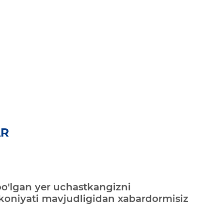
AR
bo'lgan yer uchastkangizni
mkoniyati mavjudligidan xabardormisiz