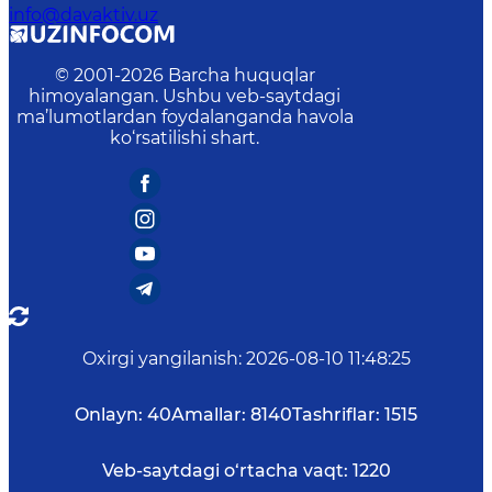
info@davaktiv.uz
© 2001-
2026
Barcha huquqlar
himoyalangan. Ushbu veb-saytdagi
ma’lumotlardan foydalanganda havola
ko‘rsatilishi shart.
Oxirgi yangilanish
:
2026-08-10 11:48:25
Onlayn:
40
Amallar:
8140
Tashriflar:
1515
Veb-saytdagi o‘rtacha vaqt:
1220