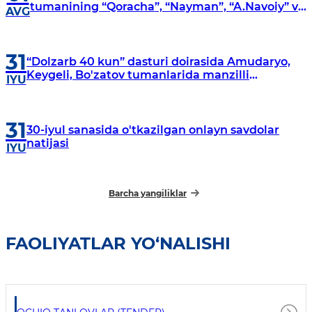
tumanining “Qoracha”, “Nayman”, “A.Navoiy” va
AVG
“Damariq” mahallalarida manzilli o‘rganishlar
olib borildi
31
“Dolzarb 40 kun” dasturi doirasida Amudaryo,
Keygeli, Bo'zatov tumanlarida manzilli
IYU
o‘rganishlar olib borildi
31
30-iyul sanasida o'tkazilgan onlayn savdolar
natijasi
IYU
Barcha yangiliklar
FAOLIYATLAR YO‘NALISHI