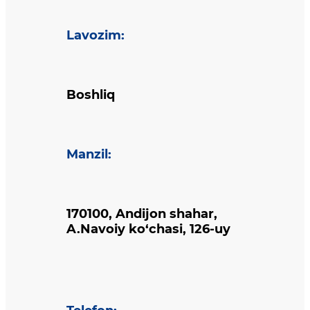
Lavozim
:
Boshliq
Manzil
:
170100, Andijon shahar,
A.Navoiy ko‘chasi, 126-uy