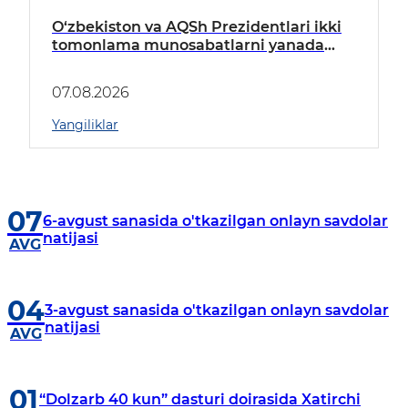
O‘zbekiston va AQSh Prezidentlari ikki
tomonlama munosabatlarni yanada
mustahkamlash istiqbollarini
muhokama qildilar
07.08.2026
Yangiliklar
07
6-avgust sanasida o'tkazilgan onlayn savdolar
natijasi
AVG
04
3-avgust sanasida o'tkazilgan onlayn savdolar
natijasi
AVG
01
“Dolzarb 40 kun” dasturi doirasida Xatirchi