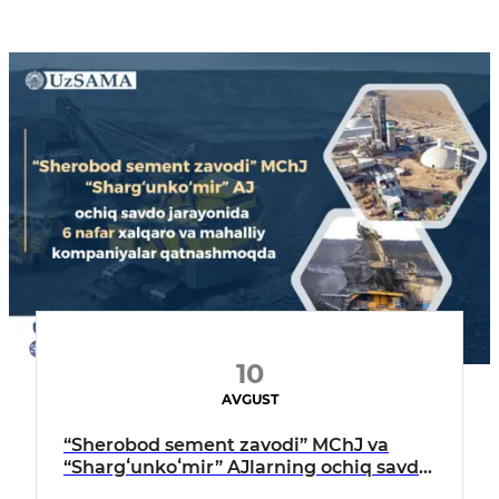
10
AVGUST
“Sherobod sement zavodi” MChJ va
“Shargʻunkoʻmir” AJlarning ochiq savdo
jarayonida 6 nafar xalqaro va mahalliy