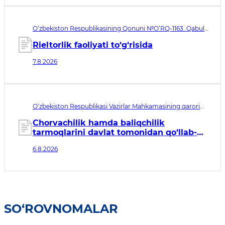
O‘zbekiston Respublikasining Qonuni №O‘RQ-1163. Qabul
qilingan sana 07.08.2026. Kuchga kirish sanasi 08.11.2026
Rieltorlik faoliyati to‘g‘risida
7.8.2026
O‘zbekiston Respublikasi Vazirlar Mahkamasining qarori
№435. Qabul qilingan sana 06.08.2026. Kuchga kirish
sanasi 07.08.2026
Chorvachilik hamda baliqchilik
tarmoqlarini davlat tomonidan qo‘llab-
quvvatlashning qo‘shimcha chora-
6.8.2026
tadbirlari to‘g‘risida
SO‘ROVNOMALAR