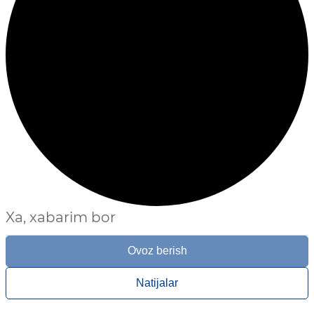
Xa, xabarim bor
Ovoz berish
Natijalar