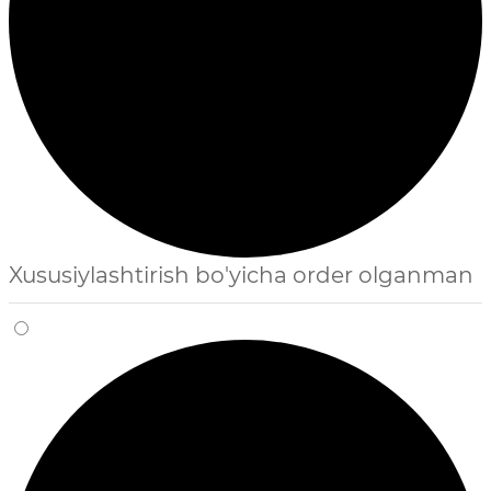
Xususiylashtirish bo'yicha order olganman