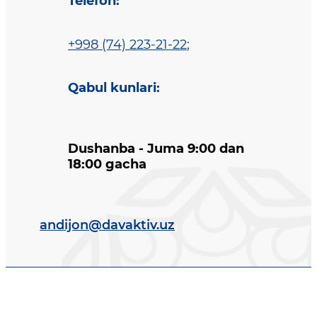
Telefon
:
+998 (74) 223-21-22
;
Qabul kunlari
:
Dushanba - Juma 9:00 dan
18:00 gacha
andijon@davaktiv.uz