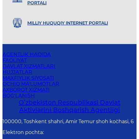
PORTALI
MILLIY HUQUQIY INTERNET PORTALI
AGENTLIK HAQIDA
FAOLIYAT
DAVLAT XIZMATLARI
HUJJATLAR
MAXFIYLIK SIYOSATI
OCHIQ MA'LUMOTLAR
AXBOROT XIZMATI
BOG‘LANISH
Oʻzbekiston Respublikasi Davlat
Aktivlarini Boshqarish Agentligi
100000, Toshkent shahri, Amir Temur shoh ko`chasi, 6
Elektron pochta
: