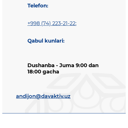
Telefon
:
+998 (74) 223-21-22
;
Qabul kunlari
:
Dushanba - Juma 9:00 dan
18:00 gacha
andijon@davaktiv.uz