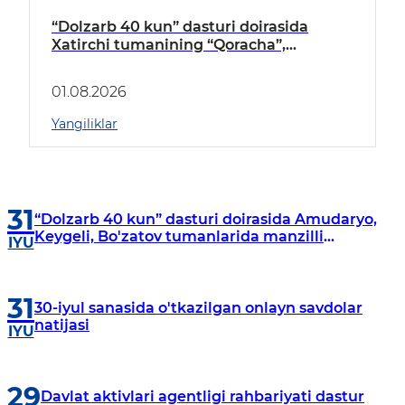
“Dolzarb 40 kun” dasturi doirasida
Xatirchi tumanining “Qoracha”,
“Nayman”, “A.Navoiy” va “Damariq”
mahallalarida manzilli o‘rganishlar olib
01.08.2026
borildi
Yangiliklar
31
“Dolzarb 40 kun” dasturi doirasida Amudaryo,
Keygeli, Bo'zatov tumanlarida manzilli
IYU
o‘rganishlar olib borildi
31
30-iyul sanasida o'tkazilgan onlayn savdolar
natijasi
IYU
29
Davlat aktivlari agentligi rahbariyati dastur