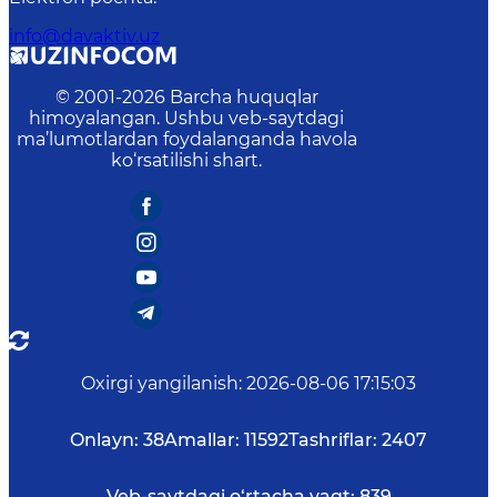
info@davaktiv.uz
© 2001-
2026
Barcha huquqlar
himoyalangan. Ushbu veb-saytdagi
ma’lumotlardan foydalanganda havola
ko‘rsatilishi shart.
Oxirgi yangilanish
:
2026-08-06 17:15:03
Onlayn:
38
Amallar:
11592
Tashriflar:
2407
Veb-saytdagi o‘rtacha vaqt:
839