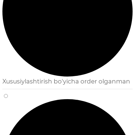
Xususiylashtirish bo'yicha order olganman