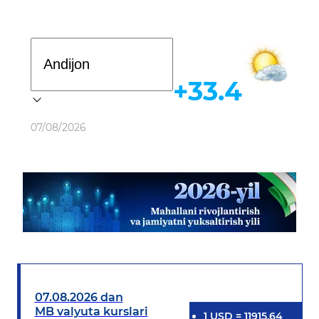
Davlat dasturi
+33.4
Ob-havo
07/08/2026
07.08.2026 dan
MB valyuta kurslari
1
USD
=
11915.64