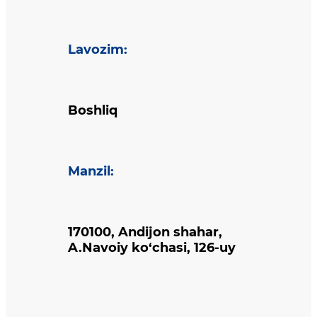
Lavozim
:
Boshliq
Manzil
:
170100, Andijon shahar,
A.Navoiy ko‘chasi, 126-uy