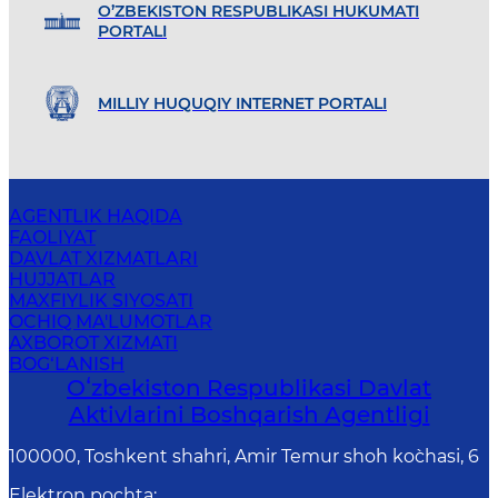
O’ZBEKISTON RESPUBLIKASI HUKUMATI
PORTALI
MILLIY HUQUQIY INTERNET PORTALI
AGENTLIK HAQIDA
FAOLIYAT
DAVLAT XIZMATLARI
HUJJATLAR
MAXFIYLIK SIYOSATI
OCHIQ MA'LUMOTLAR
AXBOROT XIZMATI
BOG‘LANISH
Oʻzbekiston Respublikasi Davlat
Aktivlarini Boshqarish Agentligi
100000, Toshkent shahri, Amir Temur shoh ko`chasi, 6
Elektron pochta
: