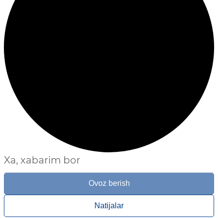
Xa, xabarim bor
Ovoz berish
Natijalar