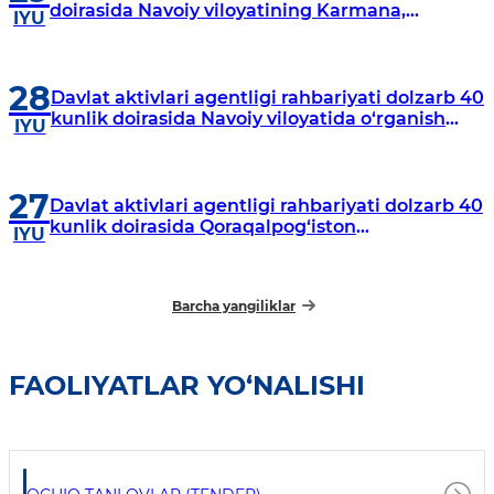
doirasida Navoiy viloyatining Karmana,
IYU
Navbahor, Xatirchi va Nurota tumanlarida
o‘rganish o‘tkazmoqda
28
Davlat aktivlari agentligi rahbariyati dolzarb 40
kunlik doirasida Navoiy viloyatida o‘rganish
IYU
o‘tkazdi
27
Davlat aktivlari agentligi rahbariyati dolzarb 40
kunlik doirasida Qoraqalpog‘iston
IYU
Respublikasida o‘rganish o‘tkazmoqda
Barcha yangiliklar
FAOLIYATLAR YO‘NALISHI