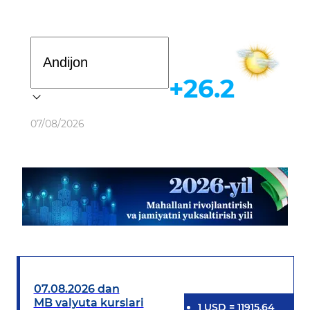
Davlat dasturi
+26.2
Ob-havo
07/08/2026
07.08.2026 dan
MB valyuta kurslari
1
USD
=
11915.64