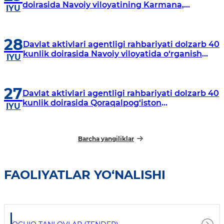
doirasida Navoiy viloyatining Karmana,
IYU
Navbahor, Xatirchi va Nurota tumanlarida
o‘rganish o‘tkazmoqda
28
Davlat aktivlari agentligi rahbariyati dolzarb 40
kunlik doirasida Navoiy viloyatida o‘rganish
IYU
o‘tkazdi
27
Davlat aktivlari agentligi rahbariyati dolzarb 40
kunlik doirasida Qoraqalpog‘iston
IYU
Respublikasida o‘rganish o‘tkazmoqda
Barcha yangiliklar
FAOLIYATLAR YO‘NALISHI