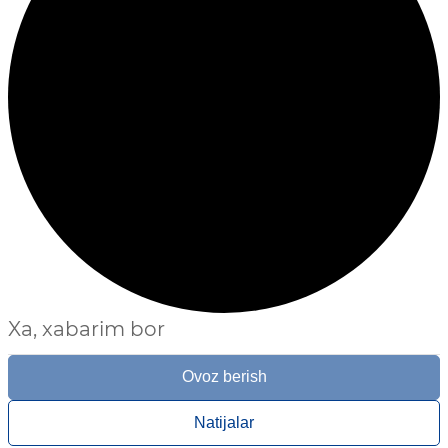
Xa, xabarim bor
Ovoz berish
Natijalar