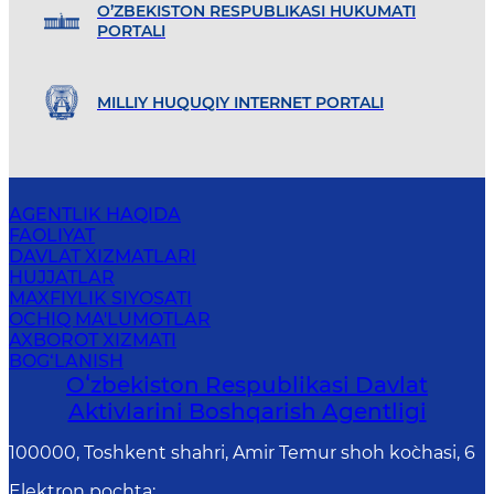
O’ZBEKISTON RESPUBLIKASI HUKUMATI
PORTALI
MILLIY HUQUQIY INTERNET PORTALI
AGENTLIK HAQIDA
FAOLIYAT
DAVLAT XIZMATLARI
HUJJATLAR
MAXFIYLIK SIYOSATI
OCHIQ MA'LUMOTLAR
AXBOROT XIZMATI
BOG‘LANISH
Oʻzbekiston Respublikasi Davlat
Aktivlarini Boshqarish Agentligi
100000, Toshkent shahri, Amir Temur shoh ko`chasi, 6
Elektron pochta
: