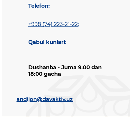
Telefon
:
+998 (74) 223-21-22
;
Qabul kunlari
:
Dushanba - Juma 9:00 dan
18:00 gacha
andijon@davaktiv.uz