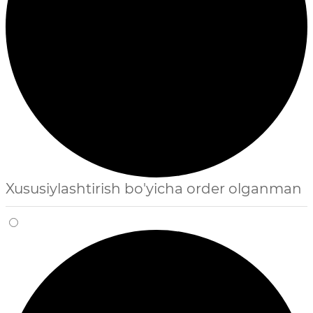
Xususiylashtirish bo'yicha order olganman