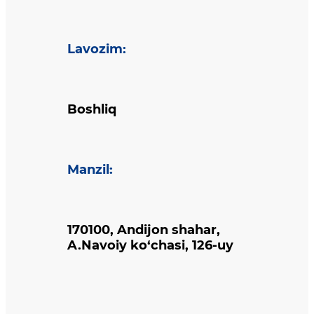
Lavozim
:
Boshliq
Manzil
:
170100, Andijon shahar,
A.Navoiy ko‘chasi, 126-uy