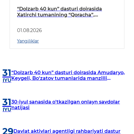
“Dolzarb 40 kun” dasturi doirasida
Xatirchi tumanining “Qoracha”,
“Nayman”, “A.Navoiy” va “Damariq”
mahallalarida manzilli o‘rganishlar olib
01.08.2026
borildi
Yangiliklar
31
“Dolzarb 40 kun” dasturi doirasida Amudaryo,
Keygeli, Bo'zatov tumanlarida manzilli
IYU
o‘rganishlar olib borildi
31
30-iyul sanasida o'tkazilgan onlayn savdolar
natijasi
IYU
29
Davlat aktivlari agentligi rahbariyati dastur