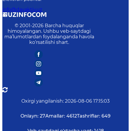
info@davaktiv.uz
© 2001-
2026
Barcha huquqlar
himoyalangan. Ushbu veb-saytdagi
ma’lumotlardan foydalanganda havola
ko‘rsatilishi shart.
Oxirgi yangilanish
:
2026-08-06 17:15:03
Onlayn:
27
Amallar:
4612
Tashriflar:
649
Veb-saytdagi o‘rtacha vaqt:
1418