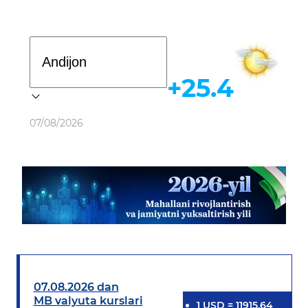
Davlat dasturi
+25.4
Ob-havo
07/08/2026
07.08.2026 dan
MB valyuta kurslari
1
USD
=
11915.64