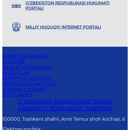
O’ZBEKISTON RESPUBLIKASI HUKUMATI
PORTALI
MILLIY HUQUQIY INTERNET PORTALI
AGENTLIK HAQIDA
FAOLIYAT
DAVLAT XIZMATLARI
HUJJATLAR
MAXFIYLIK SIYOSATI
OCHIQ MA'LUMOTLAR
AXBOROT XIZMATI
BOG‘LANISH
Oʻzbekiston Respublikasi Davlat
Aktivlarini Boshqarish Agentligi
100000, Toshkent shahri, Amir Temur shoh ko`chasi, 6
Elektron pochta
: