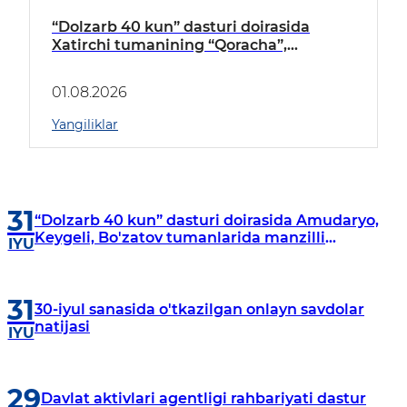
“Dolzarb 40 kun” dasturi doirasida
Xatirchi tumanining “Qoracha”,
“Nayman”, “A.Navoiy” va “Damariq”
mahallalarida manzilli o‘rganishlar olib
01.08.2026
borildi
Yangiliklar
31
“Dolzarb 40 kun” dasturi doirasida Amudaryo,
Keygeli, Bo'zatov tumanlarida manzilli
IYU
o‘rganishlar olib borildi
31
30-iyul sanasida o'tkazilgan onlayn savdolar
natijasi
IYU
29
Davlat aktivlari agentligi rahbariyati dastur