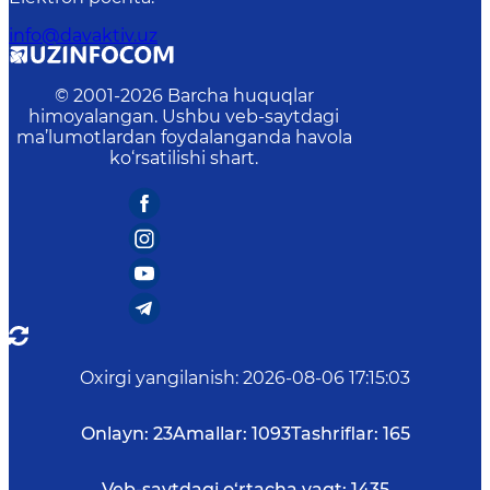
info@davaktiv.uz
© 2001-
2026
Barcha huquqlar
himoyalangan. Ushbu veb-saytdagi
ma’lumotlardan foydalanganda havola
ko‘rsatilishi shart.
Oxirgi yangilanish
:
2026-08-06 17:15:03
Onlayn:
23
Amallar:
1093
Tashriflar:
165
Veb-saytdagi o‘rtacha vaqt:
1435