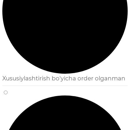
Xususiylashtirish bo'yicha order olganman