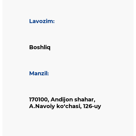
Lavozim
:
Boshliq
Manzil
:
170100, Andijon shahar,
A.Navoiy ko‘chasi, 126-uy