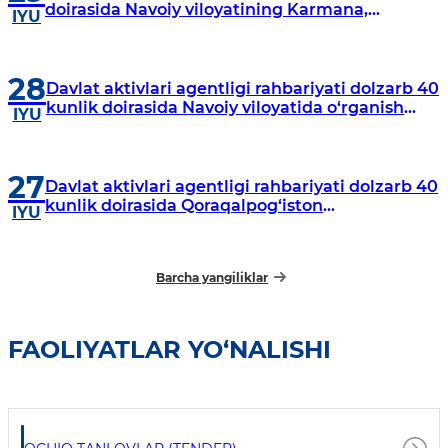
doirasida Navoiy viloyatining Karmana,
IYU
Navbahor, Xatirchi va Nurota tumanlarida
o‘rganish o‘tkazmoqda
28
Davlat aktivlari agentligi rahbariyati dolzarb 40
kunlik doirasida Navoiy viloyatida o‘rganish
IYU
o‘tkazdi
27
Davlat aktivlari agentligi rahbariyati dolzarb 40
kunlik doirasida Qoraqalpog‘iston
IYU
Respublikasida o‘rganish o‘tkazmoqda
Barcha yangiliklar
FAOLIYATLAR YO‘NALISHI