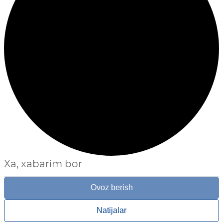
Xa, xabarim bor
Ovoz berish
Natijalar