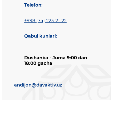
Telefon
:
+998 (74) 223-21-22
;
Qabul kunlari
:
Dushanba - Juma 9:00 dan
18:00 gacha
andijon@davaktiv.uz