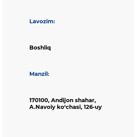
Lavozim
:
Boshliq
Manzil
:
170100, Andijon shahar,
A.Navoiy ko‘chasi, 126-uy