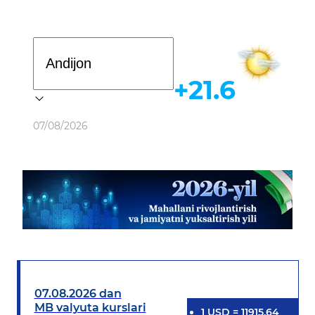
Davlat dasturi
+21.6
Ob-havo
07/08/2026
07.08.2026 dan
MB valyuta kurslari
1
USD
=
11915.64