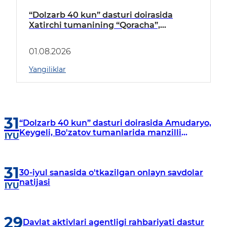
“Dolzarb 40 kun” dasturi doirasida
Xatirchi tumanining “Qoracha”,
“Nayman”, “A.Navoiy” va “Damariq”
mahallalarida manzilli o‘rganishlar olib
01.08.2026
borildi
Yangiliklar
31
“Dolzarb 40 kun” dasturi doirasida Amudaryo,
Keygeli, Bo'zatov tumanlarida manzilli
IYU
o‘rganishlar olib borildi
31
30-iyul sanasida o'tkazilgan onlayn savdolar
natijasi
IYU
29
Davlat aktivlari agentligi rahbariyati dastur