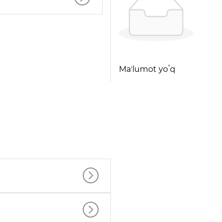
Maʼlumot yoʻq