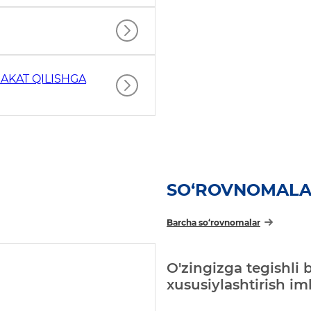
AKAT QILISHGA
SO‘ROVNOMAL
Barcha so‘rovnomalar
O'zingizga tegishli 
xususiylashtirish i