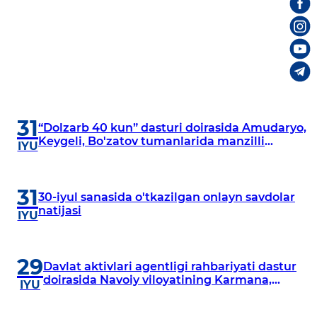
31
“Dolzarb 40 kun” dasturi doirasida Amudaryo,
Keygeli, Bo'zatov tumanlarida manzilli
IYU
o‘rganishlar olib borildi
31
30-iyul sanasida o'tkazilgan onlayn savdolar
natijasi
IYU
29
Davlat aktivlari agentligi rahbariyati dastur
doirasida Navoiy viloyatining Karmana,
IYU
Navbahor, Xatirchi va Nurota tumanlarida
o‘rganish o‘tkazmoqda