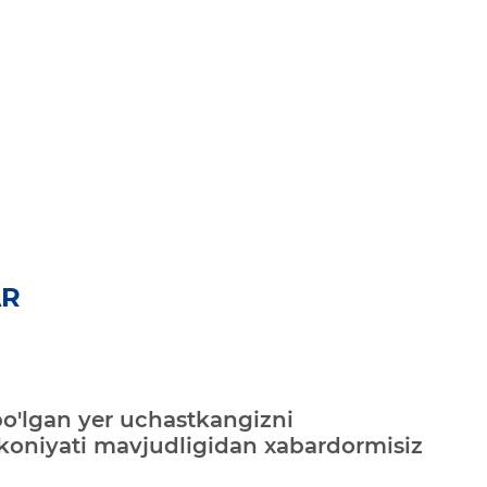
AR
bo'lgan yer uchastkangizni
mkoniyati mavjudligidan xabardormisiz